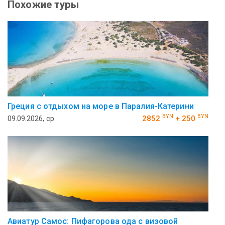
Похожие туры
Греция с отдыхом на море в Паралия-Катерини
BYN
BYN
09.09.2026, ср
2852
+ 250
Авиатур Самос: Пифагорова ода с визовой