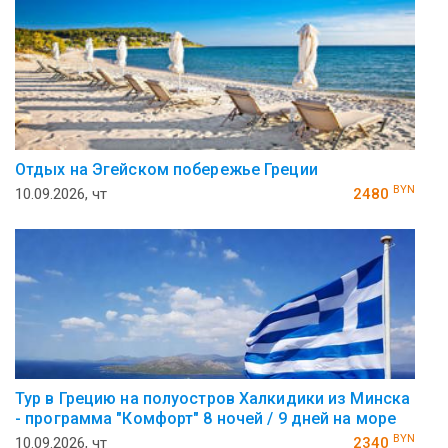
Отдых на Эгейском побережье Греции
BYN
10.09.2026, чт
2480
Тур в Грецию на полуостров Халкидики из Минска
- программа "Комфорт" 8 ночей / 9 дней на море
BYN
10.09.2026, чт
2340