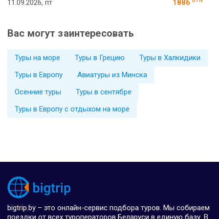
BYN
11.09.2026, пт
1886
Вас могут заинтересовать
Туры на море
Туры в Грецию
Туры в Халкидики
Туры в Европу
Авиатуры из Минска
Осенние туры
Туры в сентябре
Туры в Европу с отдыхом на море
bigtrip.by – это онлайн-сервис подбора туров. Мы собираем
поездки от всех туроператоров Беларуси в единую базу. В