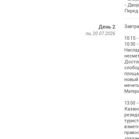
- Дво
Перед 
Завтра
День 2
пн, 20.07.2026
10:15 
10:30 
Наслад
несмет
Достоп
слобод
площад
новый 
мечеть
Матери
13.00 
Казанс
резиде
турист
взметн
правос
«пада