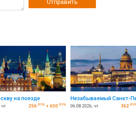
Отправить
оскву на поезде
Незабываемый Санкт-Пе
BYN
BYN
BY
 чт
256
+ 650
06.08.2026, чт
362