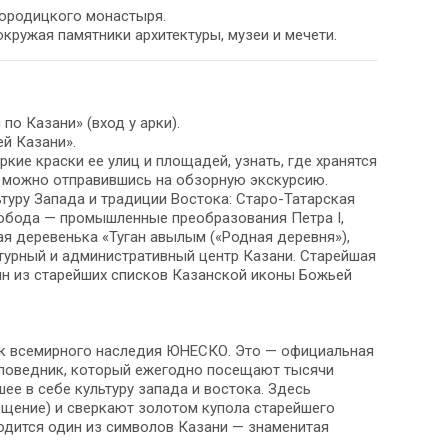
городицкого монастыря.
окружая памятники архитектуры, музеи и мечети.
по Казани» (вход у арки).
ей Казани».
кие краски ее улиц и площадей, узнать, где хранятся
л, можно отправившись на обзорную экскурсию.
туру Запада и традиции Востока: Старо-Татарская
слобода — промышленные преобразования Петра I,
я деревенька «Туган авылым («Родная деревня»),
турный и административный центр Казани. Старейшая
ин из старейших списков Казанской иконы Божьей
ик всемирного наследия ЮНЕСКО. Это — официальная
аповедник, который ежегодно посещают тысячи
ее в себе культуру запада и востока. Здесь
ещение) и сверкают золотом купола старейшего
одится один из символов Казани — знаменитая