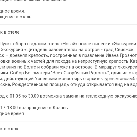
дное время.
щение в отель.
к в отеле.
 Пункт сбора в здании отеля «Ногай» возле вывески «Экскурсии 
- Экскурсия «Цитадель завоевателя» на остров - град Свияжск.
к – древняя крепость, построенная в правление Ивана Грозно
овки военных частей для похода на неприступную крепость Каза
ли вниз по Волге и собрали уже на острове. В маршрут экскур
ики: Собор Богоматери "Всех Скорбящих Радость", один из ст
, действующий Успенский монастырь с архитектурным ансамбл
ские, Рождественская площадь откуда открывается вид на во
од с 01.05 по 30.09 возможна замена на теплоходную экскурсию
17-18.00 возвращение в Казань.
дное время.
к в отеле.