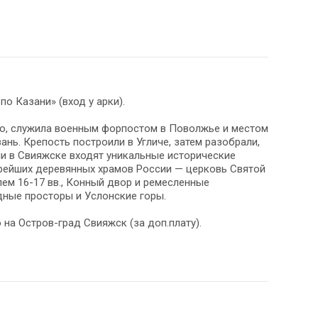
по Казани» (вход у арки).
го, служила военным форпостом в Поволжье и местом
нь. Крепость построили в Угличе, затем разобрали,
сии в Свияжске входят уникальные исторические
арейших деревянных храмов России — церковь Святой
ем 16-17 вв., Конный двор и ремесленные
дные просторы и Услонские горы.
 на Остров-град Свияжск (за доп.плату).