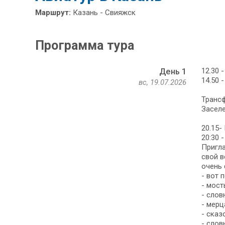
Маршрут:
Казань - Свияжск
Программа тура
12.30 
День 1
14.50 
вс, 19.07.2026
Трансф
Заселе
20.15-
20:30 
Пригла
свой в
очень 
- вот 
- мост
- слов
- мерц
- сказ
- слов