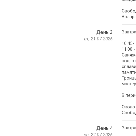
Свобо
Возвра
Завтра
День 3
вт, 21.07.2026
10:45-
11:00 
Свияжс
подгот
сплави
памятн
Троицы
мастер
В пери
Около 
Свобо
Завтра
День 4
ср, 22.07.2026