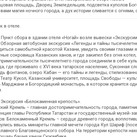
рцовая площадь, Дворец Земледельцев, подсветка куполов Бо
вами магия ночного города, а дух истории сливается с огнями, 
к в отеле.
- Пункт сбора в здании отеля «Ногай» возле вывески «Экскурсии 
- Обзорная автобусная экскурсия «Легенды и тайны тысячелетн
иться самобытной красотой Казани, увидеть своими глазами яр
ные сокровища Казанских ханов, и где закипел без огня коте
римечательности тысячелетнего города соединили в себе куль
а, где проживало с XVI века татарское население, Суконная 
ь фонтанов, озеро Кабан — его тайны и легенды, стилизованна
Театр Кукол, Казанский университет, площадь Свободы — куль
 Марджани и Богородицкий монастырь, в котором хранится од
.
- Экскурсия «Белокаменная крепость».
кий Кремль – главная достопримечательность города, памятн
нция главы Республики Татарстан и государственный музей-з
ов. Белокаменный Кремль – сердце древнего города, воплотивш
улись ввысь минареты главной мечети города Кул Шариф (пос
лавного Благовещенского собора. На территории крепости нах
ющая» башня ханши Сююмбике.