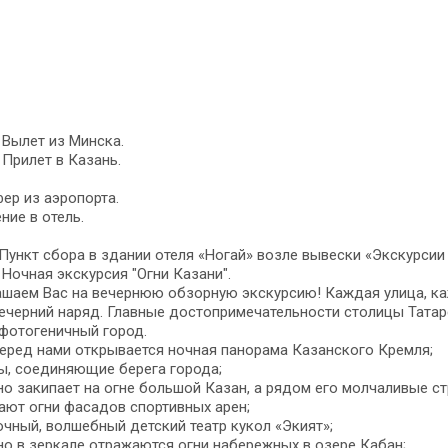
- Вылет из Минска.
- Прилет в Казань.
ер из аэропорта.
ние в отель.
 Пункт сбора в здании отеля «Ногай» возле вывески «Экскурсии 
- Ночная экскурсия "Огни Казани".
шаем Вас на вечернюю обзорную экскурсию! Каждая улица, ка
ечерний наряд. Главные достопримечательности столицы Тата
фотогеничный город.
перед нами открывается ночная панорама Казанского Кремля;
ы, соединяющие берега города;
но закипает на огне большой Казан, а рядом его молчаливые ст
ают огни фасадов спортивных арен;
очный, волшебный детский театр кукол «Экият»;
но в зеркале отражаются огни набережных в озере Кабан;