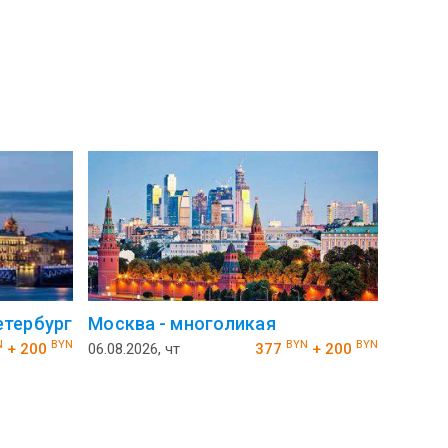
тербург
Москва - многоликая
N
BYN
BYN
BYN
+ 200
06.08.2026, чт
377
+ 200