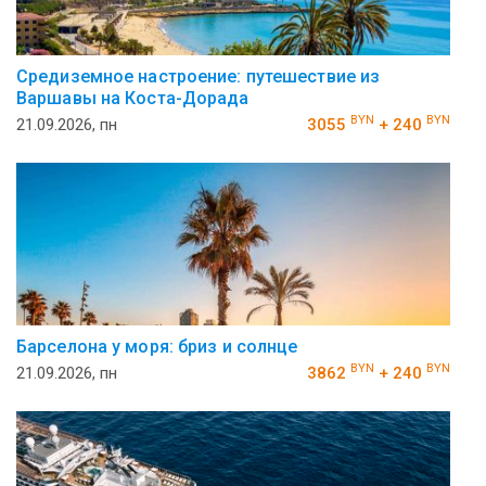
Средиземное настроение: путешествие из
Варшавы на Коста-Дорада
BYN
BYN
21.09.2026, пн
3055
+ 240
Барселона у моря: бриз и солнце
BYN
BYN
21.09.2026, пн
3862
+ 240