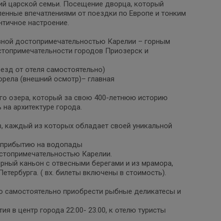
ий царской семьи. Посещение дворца, который
ленные впечатлениями от поездки по Европе и тонким
тичное настроение.
лавной достопримечательностью Карелии – горным
стопримечательности городов Приозерск и
оезд от отеля самостоятельно)
орела (внешний осмотр)– главная
го озера, который за свою 400-летнюю историю
на архитектуре города.
, каждый из которых обладает своей уникальной
о прибытию на водопады
остопримечательностью Карелии.
орный каньон с отвесными берегами и из мрамора,
тербурга. ( вх. билеты включены в стоимость).
о самостоятельно приобрести рыбные деликатесы и
я в центр города 22:00- 23.00, к отелю туристы