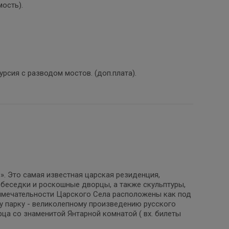
мость).
рсия с разводом мостов. (доп.плата).
. Это самая известная царская резиденция,
 беседки и роскошные дворцы, а также скульптуры,
имечательности Царского Села расположены как под
му парку - великолепному произведению русского
ца со знаменитой Янтарной комнатой ( вх. билеты