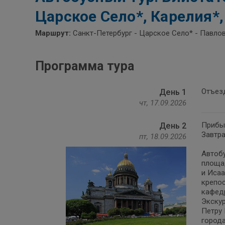
Царское Село*, Карелия*,
Маршрут:
Санкт-Петербург - Царское Село* - Павлов
Программа тура
Отъезд
День 1
чт, 17.09.2026
Прибыт
День 2
Завтра
пт, 18.09.2026
Автобу
площа
и Исаа
крепос
кафед
Экскур
Петру 
города