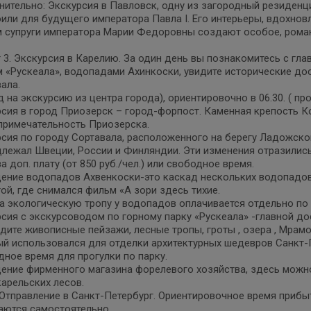
ительно: Экскурсия в Павловск, одну из загородный резиденц
или для будущего императора Павла I. Его интерьеры, вдохнов
м супруги императора Марии Федоровны создают особое, роман
 3. Экскурсия в Карелию. За один день вы познакомитесь с г
 «Рускеала», водопадами Ахинкоски, увидите исторические до
ала.
 на экскурсию из центра города), ориентировочно в 06.30. ( пр
сия в город Приозерск – город-форпост. Каменная крепость К
примечательность Приозерска.
сия по городу Сортавала, расположенного на берегу Ладожско
лежал Швеции, России и Финляндии. Эти изменения отразились 
а доп. плату (от 850 руб./чел.) или свободное время.
ение водопадов Ахвенкоски-это каскад нескольких водопадов
ой, где снимался фильм «А зори здесь тихие.
а экологическую тропу у водопадов оплачивается отдельно п
сия с экскурсоводом по горному парку «Рускеала» -главной д
дите живописные пейзажи, лесные тропы, гроты , озера , Мрам
й использовался для отделки архитектурных шедевров Санкт-Пе
ное время для прогулки по парку.
ение фирменного магазина форелевого хозяйства, здесь можн
арельских лесов.
 Отправление в Санкт-Петербург. Ориентировочное время прибыти
аются самостоятельно.