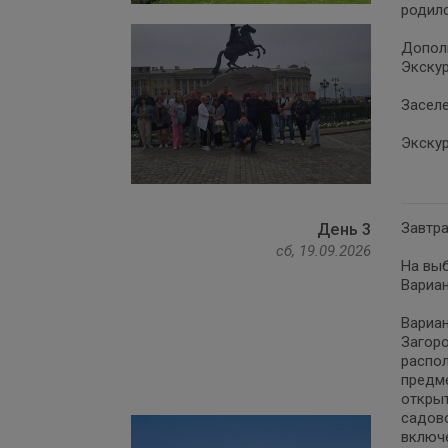
родилс
Дополн
Экскур
Заселе
Экскур
Завтра
День 3
сб, 19.09.2026
На выб
Вариан
Вариан
Загоро
распол
предме
открыт
садово
включе