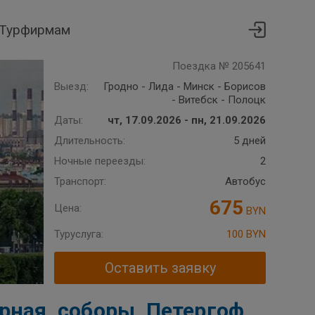
Турфирмам
Поездка № 205641
Выезд:
Гродно - Лида - Минск - Борисов
- Витебск - Полоцк
Даты:
чт, 17.09.2026 - пн, 21.09.2026
Длительность:
5 дней
Ночные переезды:
2
Транспорт:
Автобус
675
Цена:
BYN
Туруслуга:
100 BYN
Оставить заявку
рная, соборы, Петергоф,