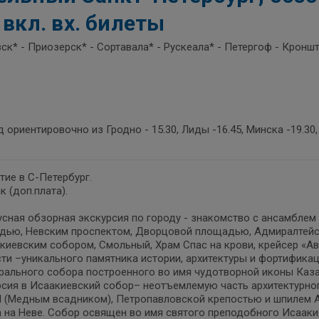
 вкл. вх. билеты
ск* - Приозерск* - Сортавала* - Рускеала* - Петергоф - Кронш
 ориентировочно из Гродно - 15.30, Лиды -16.45, Минска -19.30,
ие в С-Петербург.
к (доп.плата).
сная обзорная экскурсия по городу - знакомство с ансамблем
дью, Невским проспектом, Дворцовой площадью, Адмиралтей
киевским собором, Смольный, Храм Спас на крови, крейсер «А
ти –уникального памятника истории, архитектуры и фортифика
рального собора построенного во имя чудотворной иконы Каза
сия в Исаакиевский собор– неотъемлемую часть архитектурног
I (Медным всадником), Петропавловской крепостью и шпилем 
 на Неве. Собор освящен во имя святого преподобного Исааки