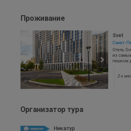
Проживание
Svet
Санкт-Пе
Отель Sv
из самых
пешком д
2-х ме
Организатор тура
Никатур