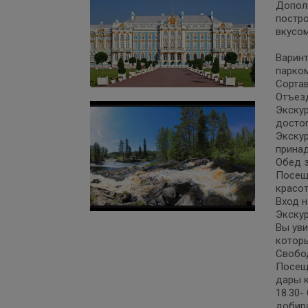
Дополн
постро
вкусо
Варинт
парком
Сортав
Отъезд
Экскур
досто
Экскур
принад
Обед з
Посещ
красот
Вход н
Экскур
Вы уви
которы
Свобод
Посещ
дары к
18.30-
добир