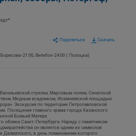
тадт*
Скачать
 Борисова-21.00, Витебск-24.00 ( Полоцка).
 Васильевской стрелки, Марсовым полем, Сенатской
ством, Медным всадником, Исаакиевской площадью
врора». Экскурсия по территории Петропавловской
ции. Посещение главного храма города Казанского
нской Божьей Матери.
о облика Санкт-Петербурга. Наряду с памятником
Адмиралтейства он является одним из символов
я Далматского, в день поминовения которого