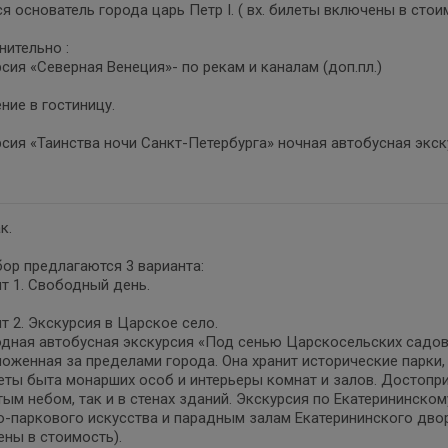
я основатель города царь Петр I. ( вх. билеты включены в стои
ительно :
сия «Северная Венеция»- по рекам и каналам (доп.пл.)
ние в гостиницу.
сия «Таинства ночи Санкт-Петербурга» ночная автобусная экску
к.
ор предлагаются 3 варианта:
т 1. Свободный день.
т 2. Экскурсия в Царское село.
дная автобусная экскурсия «Под сенью Царскосельских садов»
оженная за пределами города. Она хранит исторические парки,
ты быта монарших особ и интерьеры комнат и залов. Достопр
ым небом, так и в стенах зданий. Экскурсия по Екатерининско
-паркового искусства и парадным залам Екатерининского двор
ны в стоимость).