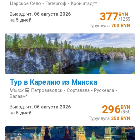
Царское Село - Петергоф - Кронштадт*
377
Выезд:
чт, 06 августа 2026
BYN
/125$
на
5 дней
Туруслуга
700 BYN
Тур в Карелию из Минска
Минск
Петрозаводск - Сортавала - Рускеала -
Валаам*
296
Выезд:
чт, 06 августа 2026
BYN
/85€
на
5 дней
Туруслуга
350 BYN