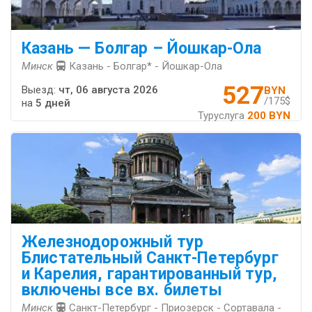
Казань — Болгар – Йошкар-Ола
Минск
Казань - Болгар* - Йошкар-Ола
527
Выезд:
чт, 06 августа 2026
BYN
/175$
на
5 дней
Туруслуга
200 BYN
Железнодорожный тур
Блистательный Санкт-Петербург
и Карелия, гарантированный тур,
включены все вх. билеты
Минск
Санкт-Петербург - Приозерск - Сортавала -