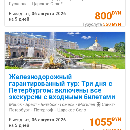
Рускеала - Царское Село*
800
BYN
Выезд:
чт, 06 августа 2026
на
5 дней
Туруслуга
550 BYN
Железнодорожный
гарантированный тур: Три дня с
Петербургом: включены все
экскурсии с входными билетами
Минск - Брест - Витебск - Гомель - Могилев
Санкт-
Петербург - Петергоф - Царское Село
1055
BYN
Выезд:
чт, 06 августа 2026
на
5 дней