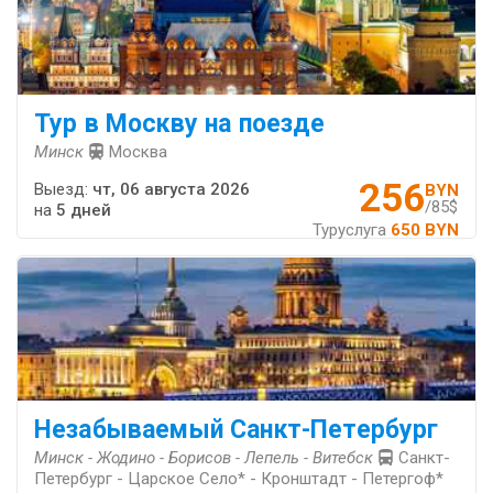
Тур в Москву на поезде
Минск
Москва
256
Выезд:
чт, 06 августа 2026
BYN
/85$
на
5 дней
Туруслуга
650 BYN
Незабываемый Санкт-Петербург
Минск - Жодино - Борисов - Лепель - Витебск
Санкт-
Петербург - Царское Село* - Кронштадт - Петергоф*