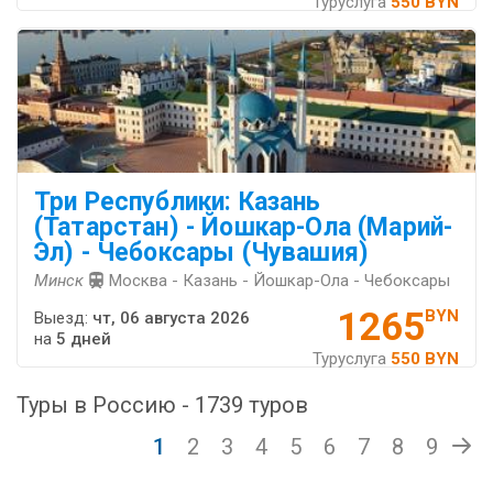
Туруслуга
550 BYN
Три Республики: Казань
(Татарстан) - Йошкар-Ола (Марий-
Эл) - Чебоксары (Чувашия)
Минск
Москва - Казань - Йошкар-Ола - Чебоксары
1265
BYN
Выезд:
чт, 06 августа 2026
на
5 дней
Туруслуга
550 BYN
Туры в Россию - 1739 туров
1
2
3
4
5
6
7
8
9