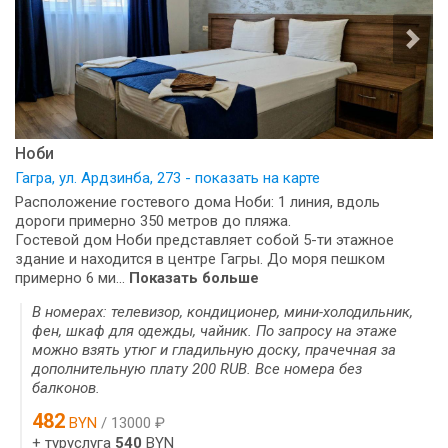
Ноби
Гагра, ул. Ардзинба, 273 - показать на карте
Расположение гостевого дома Ноби: 1 линия, вдоль
дороги примерно 350 метров до пляжа.
Гостевой дом Ноби представляет собой 5-ти этажное
здание и находится в центре Гагры. До моря пешком
примерно 6 ми...
Показать больше
В номерах: телевизор, кондиционер, мини-холодильник,
фен, шкаф для одежды, чайник. По запросу на этаже
можно взять утюг и гладильную доску, прачечная за
дополнительную плату 200 RUB. Все номера без
балконов.
482
BYN
/ 13000 ₽
+ туруслуга
540
BYN