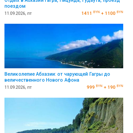
Отдых в Абхазии Гагра, Пицунда, Гудаута, проезд
поездом
BYN
BYN
11.09.2026, пт
1411
+ 1100
Великолепие Абхазии: от чарующей Гагры до
величественного Нового Афона
BYN
BYN
11.09.2026, пт
999
+ 190