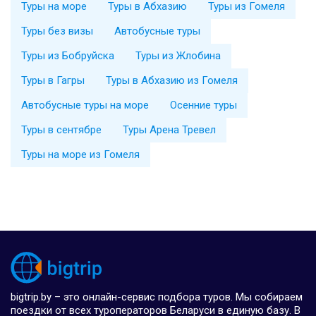
Туры на море
Туры в Абхазию
Туры из Гомеля
Туры без визы
Автобусные туры
Туры из Бобруйска
Туры из Жлобина
Туры в Гагры
Туры в Абхазию из Гомеля
Автобусные туры на море
Осенние туры
Туры в сентябре
Туры Арена Тревел
Туры на море из Гомеля
bigtrip.by – это онлайн-сервис подбора туров. Мы собираем
поездки от всех туроператоров Беларуси в единую базу. В