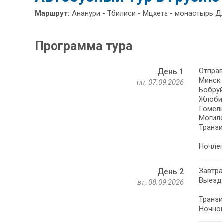
Маршрут:
Ананури - Тбилиси - Мцхета - монастырь Д
Программа тура
Отправ
День 1
Минск 
пн, 07.09.2026
Бобруй
Жлобин
Гомель
Могилё
Транзи
Ночлег
Завтра
День 2
Выезд 
вт, 08.09.2026
Транзи
Ночной