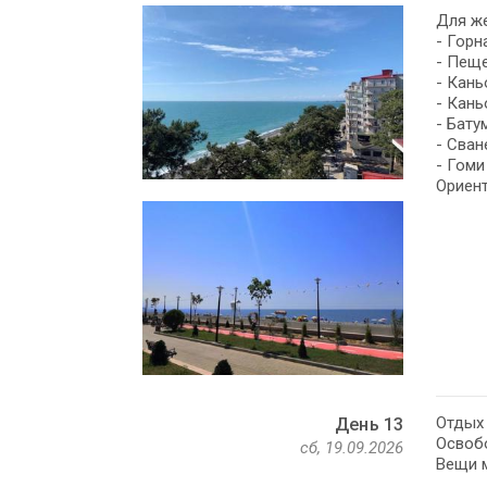
Для же
- Гор
- Пещ
- Кань
- Кань
- Бату
- Cван
- Гоми
Ориент
Отдых 
День 13
Освобо
сб, 19.09.2026
Вещи м