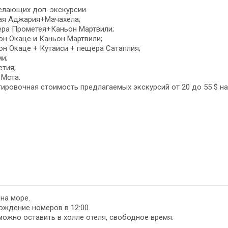
лающих доп. экскурсии.
ная Аджария+Мачахела;
ера Прометея+Каньон Мартвили;
он Окаце и Каньон Мартвили;
он Окаце + Кутаиси + пещера Сатаплия;
ми;
етия;
 Мста.
ировочная стоимость предлагаемых экскурсий от 20 до 55 $ на
на море.
ждение номеров в 12:00.
ожно оставить в холле отеля, свободное время.