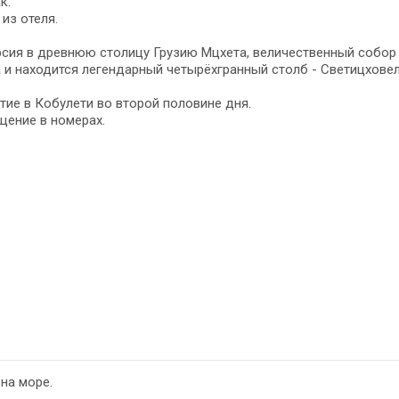
к.
из отеля.
сия в древнюю столицу Грузию Мцхета, величественный собор С
 и находится легендарный четырёхгранный столб - Светицхове
ие в Кобулети во второй половине дня.
щение в номерах.
на море.