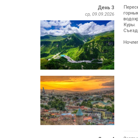
Пересе
День 3
горны
ср, 09.09.2026
водох
Куры.
Съезди
Ночлег