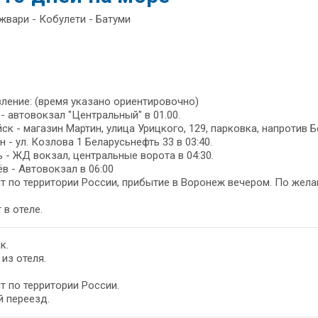
жвари - Кобулети - Батуми
ление: (время указано ориентировочно)
- автовокзал "Центральный" в 01.00.
ск - магазин Мартин, улица Урицкого, 129, парковка, напротив Б
 - ул. Козлова 1 Беларусьнефть 33 в 03:40.
 - ЖД вокзал, центральные ворота в 04:30.
в - Автовокзал в 06:00
т по территории России, прибытие в Воронеж вечером. По жел
 в отеле.
к.
из отеля.
т по территории России.
 переезд.