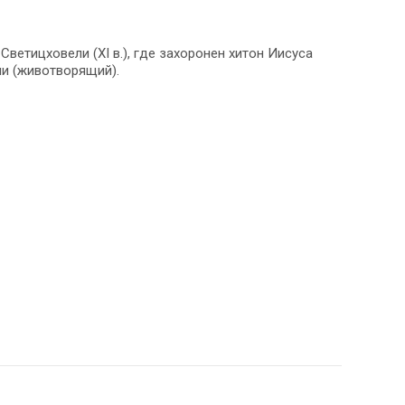
ветицховели (XI в.), где захоронен хитон Иисуса
ли (животворящий).