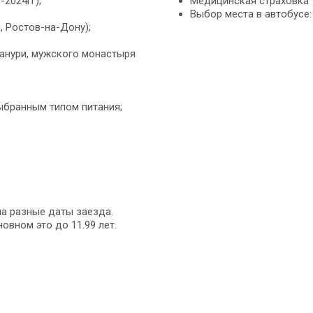
2024гг);
Медицинская страховка 7
Выбор места в автобусе: 
, Ростов-на-Дону);
анури, мужского монастыря
выбранным типом питания;
на разные даты заезда.
овном это до 11.99 лет.