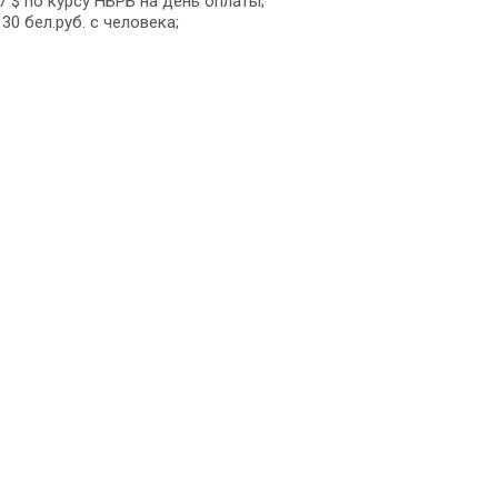
 $ по курсу НБРБ на день оплаты;
30 бел.руб. с человека;