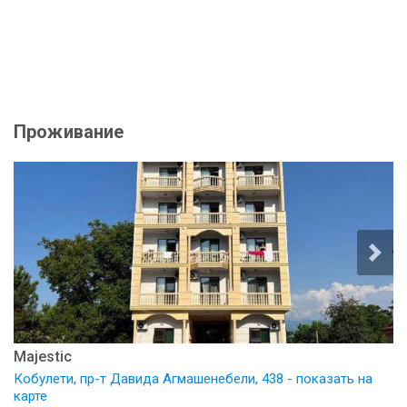
Проживание
Majestic
Кобулети, пр-т Давида Агмашенебели, 438 - показать на
карте