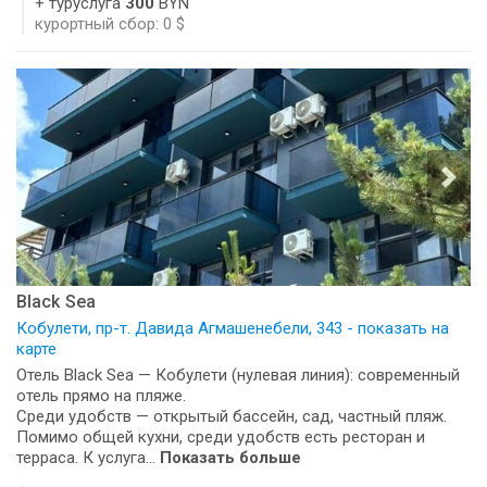
+ туруслуга
300
BYN
курортный сбор: 0 $
Black Sea
Кобулети, пр-т. Давида Агмашенебели, 343 - показать на
карте
Отель Black Sea — Кобулети (нулевая линия): современный
отель прямо на пляже.
Среди удобств — открытый бассейн, сад, частный пляж.
Помимо общей кухни, среди удобств есть ресторан и
терраса. К услуга...
Показать больше