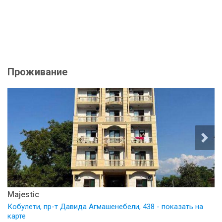
Проживание
Majestic
Кобулети, пр-т Давида Агмашенебели, 438 - показать на
карте