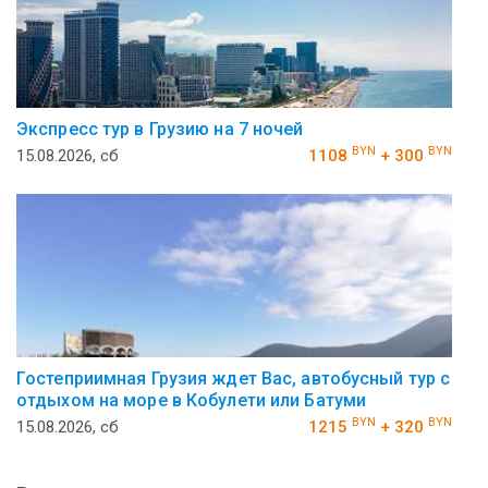
Экспресс тур в Грузию на 7 ночей
BYN
BYN
15.08.2026, сб
1108
+ 300
Гостеприимная Грузия ждет Вас, автобусный тур с
отдыхом на море в Кобулети или Батуми
BYN
BYN
15.08.2026, сб
1215
+ 320