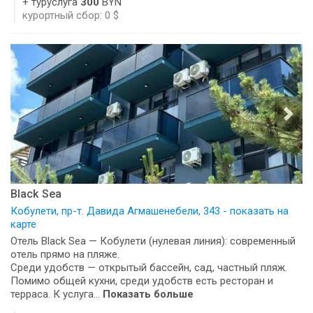
+ туруслуга
300
BYN
курортный сбор: 0 $
Black Sea
Кобулети, пр-т. Давида Агмашенебели, 343 - показать на
карте
Отель Black Sea — Кобулети (нулевая линия): современный
отель прямо на пляже.
Среди удобств — открытый бассейн, сад, частный пляж.
Помимо общей кухни, среди удобств есть ресторан и
терраса. К услуга...
Показать больше