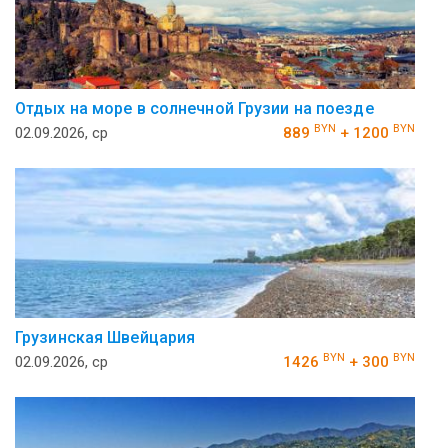
Отдых на море в солнечной Грузии на поезде
BYN
BYN
02.09.2026, ср
889
+ 1200
Грузинская Швейцария
BYN
BYN
02.09.2026, ср
1426
+ 300