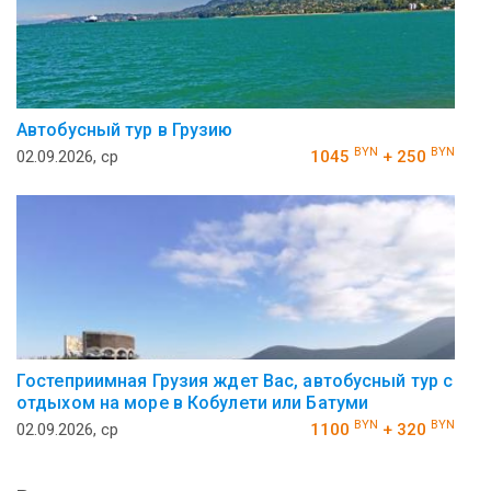
Автобусный тур в Грузию
BYN
BYN
02.09.2026, ср
1045
+ 250
Гостеприимная Грузия ждет Вас, автобусный тур с
отдыхом на море в Кобулети или Батуми
BYN
BYN
02.09.2026, ср
1100
+ 320