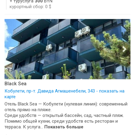
+ туруслуга
300
BYN
курортный сбор: 0 $
Black Sea
Кобулети, пр-т. Давида Агмашенебели, 343 - показать на
карте
Отель Black Sea — Кобулети (нулевая линия): современный
отель прямо на пляже.
Среди удобств — открытый бассейн, сад, частный пляж.
Помимо общей кухни, среди удобств есть ресторан и
терраса. К услуга...
Показать больше