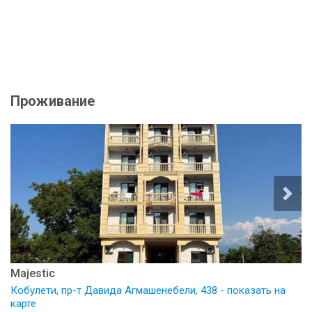
Проживание
Majestic
Кобулети, пр-т Давида Агмашенебели, 438 - показать на
карте