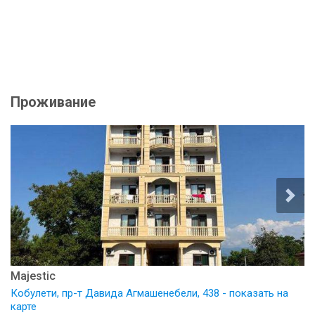
Проживание
Majestic
Кобулети, пр-т Давида Агмашенебели, 438 - показать на
карте