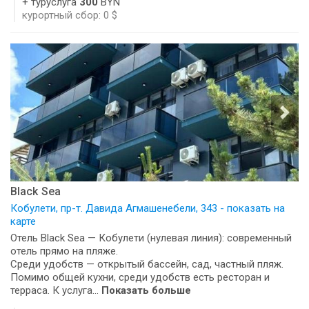
+ туруслуга
300
BYN
курортный сбор: 0 $
Black Sea
Кобулети, пр-т. Давида Агмашенебели, 343 - показать на
карте
Отель Black Sea — Кобулети (нулевая линия): современный
отель прямо на пляже.
Среди удобств — открытый бассейн, сад, частный пляж.
Помимо общей кухни, среди удобств есть ресторан и
терраса. К услуга...
Показать больше