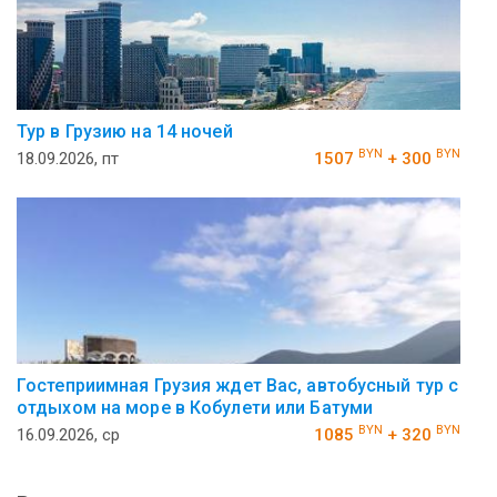
Тур в Грузию на 14 ночей
BYN
BYN
18.09.2026, пт
1507
+ 300
Гостеприимная Грузия ждет Вас, автобусный тур с
отдыхом на море в Кобулети или Батуми
BYN
BYN
16.09.2026, ср
1085
+ 320