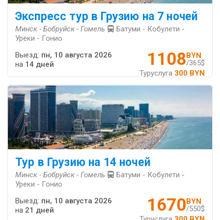
Экспресс тур в Грузию на 7 ночей
Минск - Бобруйск - Гомель
Батуми - Кобулети -
Уреки - Гонио
1108
Выезд:
пн, 10 августа 2026
BYN
/365$
на
14 дней
Туруслуга
300 BYN
Тур в Грузию на 14 ночей
Минск - Бобруйск - Гомель
Батуми - Кобулети -
Уреки - Гонио
1670
Выезд:
пн, 10 августа 2026
BYN
/550$
на
21 дней
Туруслуга
300 BYN