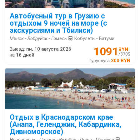
Автобусный тур в Грузию с
отдыхом 9 ночей на море (с
экскурсиями и Тбилиси)
Минск - Бобруйск - Гомель
Кобулети - Батуми
1091
Выезд:
пн, 10 августа 2026
BYN
/370$
на
16 дней
Туруслуга
300 BYN
Отдых в Краснодарском крае
(Анапа, Геленджик, Кабардинка,
Дивноморское)
Новополоцк - Полоцк - Витебск - Орша - Могилев