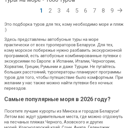
1
2
3
4
5
6
7
8
9
Это подборка туров для тех, кому необходимо море и пляж
:)
Здесь представлены автобусные туры на море
практически от всех туроператоров Беларуси. Для тех,
кому морское побережье нужно разбавить экскурсионной
программой, есть автобусные комбинированные путевки с
экскурсиями по Европе: в Испании, Италии, Черногории,
Хорватии, Греции, Румынии и даже Турции. Не пугайтесь
больших расстояний, туроператоры планируют программы
туров для того, чтобы путешествие было комфортным. При
желании у нас также можно найти путевки без ночных
переездов.
Самые популярные моря в 2026 году?
Посетите лучшие курорты из Минска и городов Беларуси!
Летом вас ждут удивительные места, где можно отдохнуть
на песчаных пляжах Черного, Азовского и других
морей. Краснодарский край: Сочи, Анапа, Геленджик,