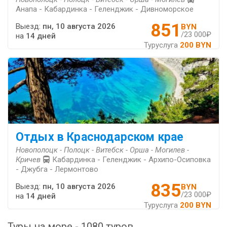
Анапа - Кабардинка - Геленджик - Дивноморское
851
Выезд:
пн, 10 августа 2026
BYN
/23 000₽
на
14 дней
Туруслуга
200 BYN
Отдых в Краснодарском крае
Новополоцк - Полоцк - Витебск - Орша - Могилев -
Кричев
Кабардинка - Геленджик - Архипо-Осиповка
- Джубга - Лермонтово
835
Выезд:
пн, 10 августа 2026
BYN
/23 000₽
на
14 дней
Туруслуга
200 BYN
Туры на море - 1080 туров