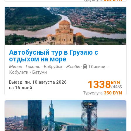
Автобусный тур в Грузию с
отдыхом на море
Минск - Гомель - Бобруйск - Жлобин
Тбилиси -
Кобулети - Батуми
1338
Выезд:
пн, 10 августа 2026
BYN
/445$
на
16 дней
Туруслуга
350 BYN