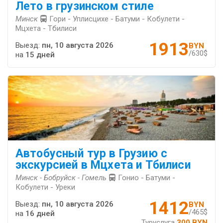
Лето в грузинском стиле
Минск
Гори - Уплисцихе - Батуми - Кобулети -
Мцхета - Тбилиси
1913
Выезд:
пн, 10 августа 2026
BYN
/630$
на
15 дней
Автобусный тур в Грузию с
экскурсией в Мцхета и Тбилиси
Минск - Бобруйск - Гомель
Гонио - Батуми -
Кобулети - Уреки
1412
Выезд:
пн, 10 августа 2026
BYN
/465$
на
16 дней
Туруслуга
300 BYN