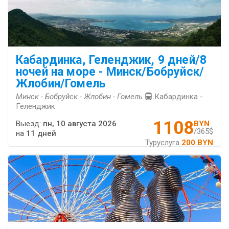
Кабардинка, Геленджик, 9 дней/8
ночей на море - Минск/Бобруйск/
Жлобин/Гомель
Минск - Бобруйск - Жлобин - Гомель
Кабардинка -
Геленджик
1108
Выезд:
пн, 10 августа 2026
BYN
/365$
на
11 дней
Туруслуга
200 BYN