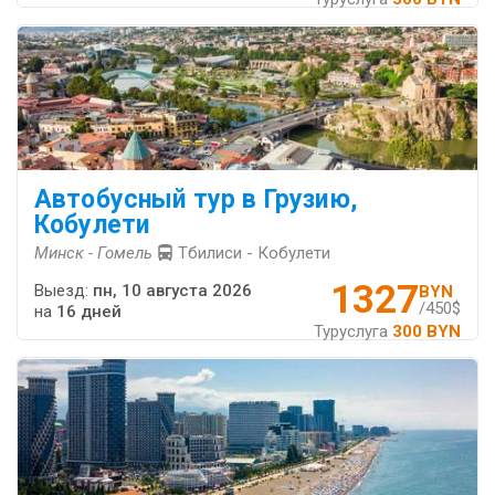
Автобусный тур в Грузию,
Кобулети
Минск - Гомель
Тбилиси - Кобулети
1327
Выезд:
пн, 10 августа 2026
BYN
/450$
на
16 дней
Туруслуга
300 BYN