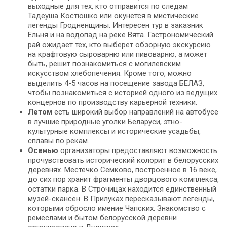
выходные для тех, кто отправится по следам
Тадеуша Костюшко или окунется в мистические
легенды Гродненщины. Интересен тур в заказник
Ельня и на водопад на реке Вята. Гастрономический
рай ожидает тех, кто выберет обзорную экскурсию
на крафтовую сыроварню или пивоварню, а может
быть, решит познакомиться с могилевским
искусством хлебопечения. Кроме того, можно
выделить 4-5 часов на посещение завода БЕЛАЗ,
чтобы познакомиться с историей одного из ведущих
концернов по производству карьерной техники.
Летом
есть широкий выбор направлений на автобусе
в лучшие природные уголки Беларуси, этно-
культурные комплексы и исторические усадьбы,
сплавы по рекам.
Осенью
организаторы предоставляют возможность
прочувствовать исторический колорит в белорусских
деревнях. Местечко Семково, построенное в 16 веке,
до сих пор хранит фрагменты дворцового комплекса,
остатки парка. В Строчицах находится единственный
музей-скансен. В Прилуках пересказывают легенды,
которыми обросло имение Чапских. Знакомство с
ремеслами и бытом белорусской деревни