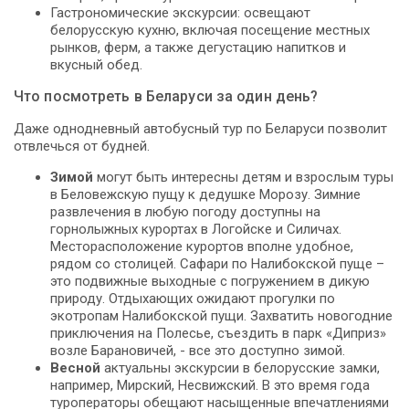
Гастрономические экскурсии: освещают
белорусскую кухню, включая посещение местных
рынков, ферм, а также дегустацию напитков и
вкусный обед.
Что посмотреть в Беларуси за один день?
Даже однодневный автобусный тур по Беларуси позволит
отвлечься от будней.
Зимой
могут быть интересны детям и взрослым туры
в Беловежскую пущу к дедушке Морозу. Зимние
развлечения в любую погоду доступны на
горнолыжных курортах в Логойске и Силичах.
Месторасположение курортов вполне удобное,
рядом со столицей. Сафари по Налибокской пуще –
это подвижные выходные с погружением в дикую
природу. Отдыхающих ожидают прогулки по
экотропам Налибокской пущи. Захватить новогодние
приключения на Полесье, съездить в парк «Диприз»
возле Барановичей, - все это доступно зимой.
Весной
актуальны экскурсии в белорусские замки,
например, Мирский, Несвижский. В это время года
туроператоры обещают насыщенные впечатлениями