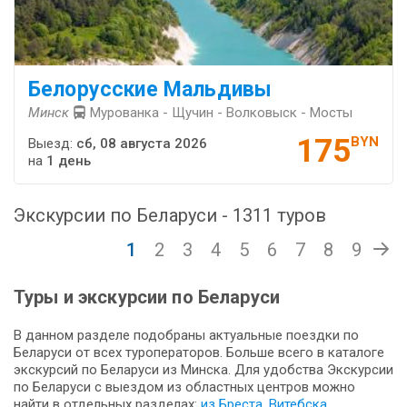
Белорусские Мальдивы
Минск
Мурованка - Щучин - Волковыск - Мосты
175
BYN
Выезд:
сб, 08 августа 2026
на
1 день
Экскурсии по Беларуси - 1311 туров
1
2
3
4
5
6
7
8
9
Туры и экскурсии по Беларуси
В данном разделе подобраны актуальные поездки по
Беларуси от всех туроператоров. Больше всего в каталоге
экскурсий по Беларуси из Минска. Для удобства Экскурсии
по Беларуси с выездом из областных центров можно
найти в отдельных разделах:
из Бреста
,
Витебска
,