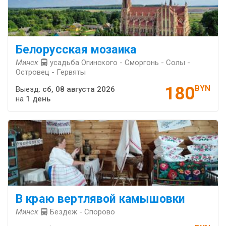
Белорусская мозаика
Минск
усадьба Огинского - Сморгонь - Солы -
Островец - Гервяты
180
BYN
Выезд:
сб, 08 августа 2026
на
1 день
В краю вертлявой камышовки
Минск
Бездеж - Спорово