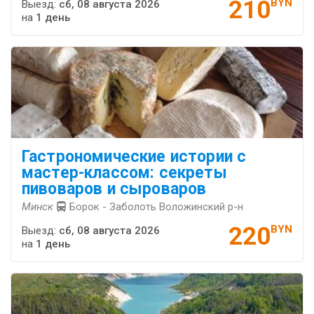
210
BYN
Выезд:
сб, 08 августа 2026
на
1 день
Гастрономические истории с
мастер-классом: секреты
пивоваров и сыроваров
Минск
Борок - Заболоть Воложинский р-н
220
BYN
Выезд:
сб, 08 августа 2026
на
1 день