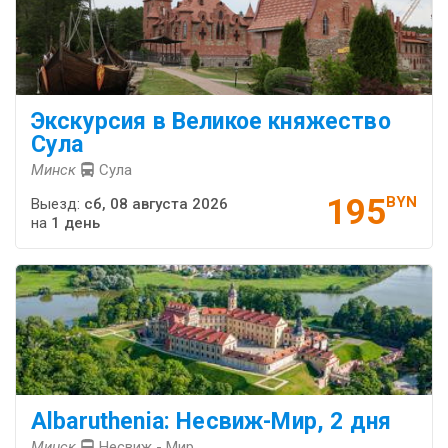
Экскурсия в Великое княжество
Сула
Минск
Сула
195
BYN
Выезд:
сб, 08 августа 2026
на
1 день
Albaruthenia: Несвиж-Мир, 2 дня
Минск
Несвиж - Мир