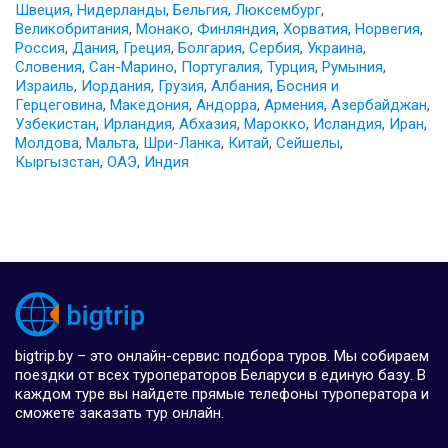
Швеция
,
Нидерланды
,
Бельгия
,
Люксембург
,
Великобритания
,
Монако
,
Финляндия
,
Хорватия
,
Норвегия
,
Россия
,
Дания
,
Греция
,
Болгария
,
Сербия
,
Украина
,
Словения
,
Сан-Марино
,
Португалия
,
Турция
,
Румыния
,
Израиль
,
Иордания
,
Грузия
,
Албания
,
Босния и
Герцеговина
,
Македония
,
Андорра
,
Армения
,
Азербайджан
,
Узбекистан
,
Ирландия
,
Абхазия
,
Марокко
,
Исландия
,
Иран
,
Молдова
,
Мальта
,
Шри-Ланка
,
Китай
,
Сейшелы
,
Кыргызстан
,
ОАЭ
,
Индия
bigtrip.by – это онлайн-сервис подбора туров. Мы собираем
поездки от всех туроператоров Беларуси в единую базу. В
каждом туре вы найдете прямые телефоны туроператора и
сможете заказать тур онлайн.