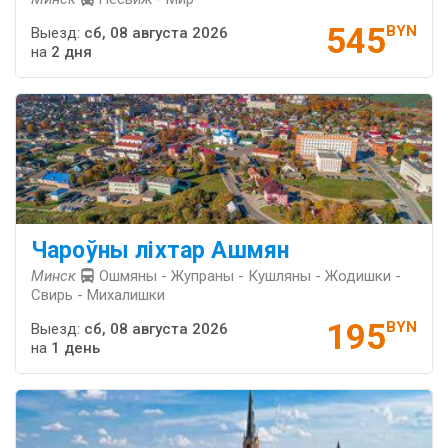
545
BYN
Выезд:
сб, 08 августа 2026
на
2 дня
Чароўны ліхтар Ашмян
Минск
Ошмяны - Жупраны - Кушляны - Жодишки -
Свирь - Михалишки
195
BYN
Выезд:
сб, 08 августа 2026
на
1 день