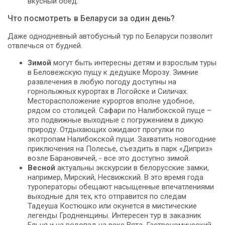
вкусный обед.
Что посмотреть в Беларуси за один день?
Даже однодневный автобусный тур по Беларуси позволит
отвлечься от будней.
Зимой
могут быть интересны детям и взрослым туры
в Беловежскую пущу к дедушке Морозу. Зимние
развлечения в любую погоду доступны на
горнолыжных курортах в Логойске и Силичах.
Месторасположение курортов вполне удобное,
рядом со столицей. Сафари по Налибокской пуще –
это подвижные выходные с погружением в дикую
природу. Отдыхающих ожидают прогулки по
экотропам Налибокской пущи. Захватить новогодние
приключения на Полесье, съездить в парк «Диприз»
возле Барановичей, - все это доступно зимой.
Весной
актуальны экскурсии в белорусские замки,
например, Мирский, Несвижский. В это время года
туроператоры обещают насыщенные впечатлениями
выходные для тех, кто отправится по следам
Тадеуша Костюшко или окунется в мистические
легенды Гродненщины. Интересен тур в заказник