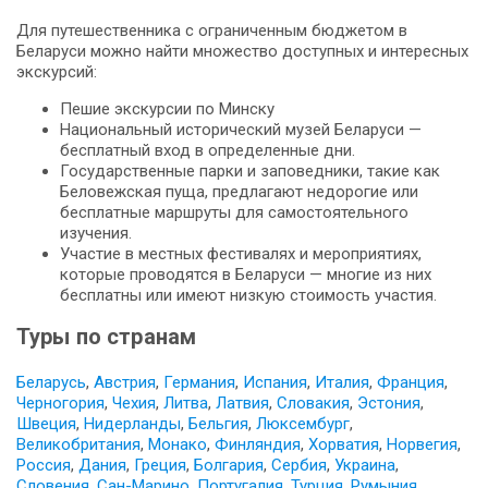
Для путешественника с ограниченным бюджетом в
Беларуси можно найти множество доступных и интересных
экскурсий:
Пешие экскурсии по Минску
Национальный исторический музей Беларуси —
бесплатный вход в определенные дни.
Государственные парки и заповедники, такие как
Беловежская пуща, предлагают недорогие или
бесплатные маршруты для самостоятельного
изучения.
Участие в местных фестивалях и мероприятиях,
которые проводятся в Беларуси — многие из них
бесплатны или имеют низкую стоимость участия.
Туры по странам
Беларусь
,
Австрия
,
Германия
,
Испания
,
Италия
,
Франция
,
Черногория
,
Чехия
,
Литва
,
Латвия
,
Словакия
,
Эстония
,
Швеция
,
Нидерланды
,
Бельгия
,
Люксембург
,
Великобритания
,
Монако
,
Финляндия
,
Хорватия
,
Норвегия
,
Россия
,
Дания
,
Греция
,
Болгария
,
Сербия
,
Украина
,
Словения
,
Сан-Марино
,
Португалия
,
Турция
,
Румыния
,