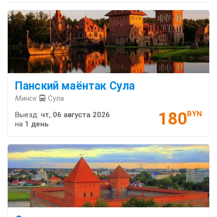
Панский маёнтак Сула
Минск
Сула
180
BYN
Выезд:
чт, 06 августа 2026
на
1 день