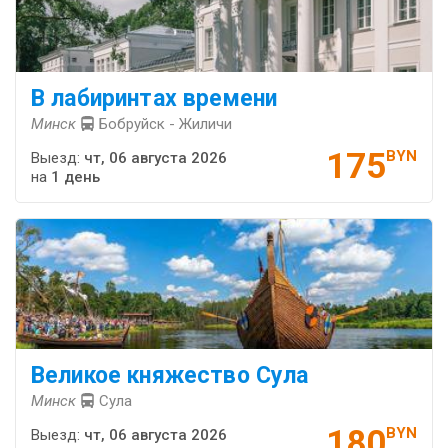
В лабиринтах времени
Минск
Бобруйск - Жиличи
175
BYN
Выезд:
чт, 06 августа 2026
на
1 день
Великое княжество Сула
Минск
Сула
180
BYN
Выезд:
чт, 06 августа 2026