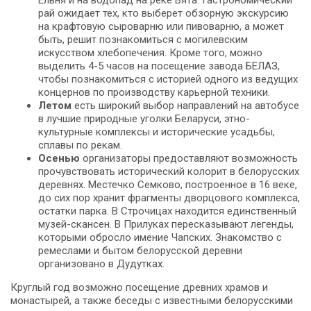
Ельня и на водопад на реке Вята. Гастрономический
рай ожидает тех, кто выберет обзорную экскурсию
на крафтовую сыроварню или пивоварню, а может
быть, решит познакомиться с могилевским
искусством хлебопечения. Кроме того, можно
выделить 4-5 часов на посещение завода БЕЛАЗ,
чтобы познакомиться с историей одного из ведущих
концернов по производству карьерной техники.
Летом
есть широкий выбор направлений на автобусе
в лучшие природные уголки Беларуси, этно-
культурные комплексы и исторические усадьбы,
сплавы по рекам.
Осенью
организаторы предоставляют возможность
прочувствовать исторический колорит в белорусских
деревнях. Местечко Семково, построенное в 16 веке,
до сих пор хранит фрагменты дворцового комплекса,
остатки парка. В Строчицах находится единственный
музей-скансен. В Прилуках пересказывают легенды,
которыми обросло имение Чапских. Знакомство с
ремеслами и бытом белорусской деревни
организовано в Дудутках.
Круглый год возможно посещение древних храмов и
монастырей, а также беседы с известными белорусскими