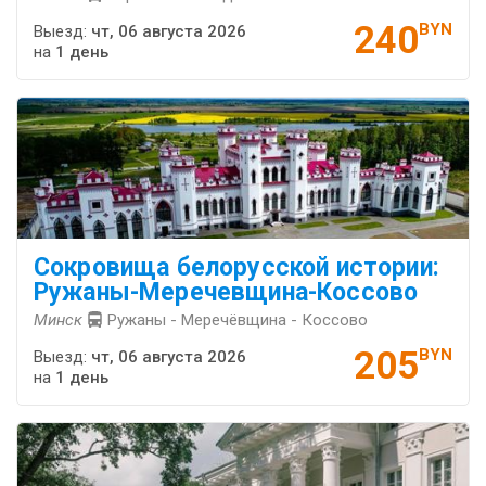
240
BYN
Выезд:
чт, 06 августа 2026
на
1 день
Сокровища белорусской истории:
Ружаны-Меречевщина-Коссово
Минск
Ружаны - Меречёвщина - Коссово
205
BYN
Выезд:
чт, 06 августа 2026
на
1 день