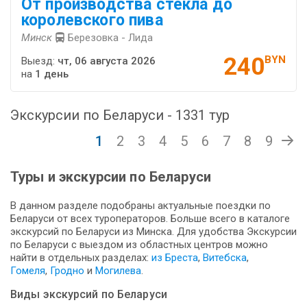
От производства стекла до
королевского пива
Минск
Березовка - Лида
240
BYN
Выезд:
чт, 06 августа 2026
на
1 день
Экскурсии по Беларуси - 1331 тур
1
2
3
4
5
6
7
8
9
Туры и экскурсии по Беларуси
В данном разделе подобраны актуальные поездки по
Беларуси от всех туроператоров. Больше всего в каталоге
экскурсий по Беларуси из Минска. Для удобства Экскурсии
по Беларуси с выездом из областных центров можно
найти в отдельных разделах:
из Бреста
,
Витебска
,
Гомеля
,
Гродно
и
Могилева
.
Виды экскурсий по Беларуси