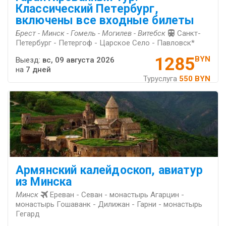
Классический Петербург,
включены все входные билеты
Брест - Минск - Гомель - Могилев - Витебск
Санкт-
Петербург - Петергоф - Царское Село - Павловск*
1285
BYN
Выезд:
вс, 09 августа 2026
на
7 дней
Туруслуга
550 BYN
Армянский калейдоскоп, авиатур
из Минска
Минск
Ереван - Севан - монастырь Агарцин -
монастырь Гошаванк - Дилижан - Гарни - монастырь
Гегард