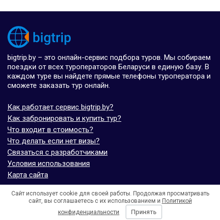
bigtrip.by – это онлайн-сервис подбора туров. Мы собираем
поездки от всех туроператоров Беларуси в единую базу. В
каждом туре вы найдете прямые телефоны туроператора и
сможете заказать тур онлайн.
Как работает сервис bigtrip.by?
Как забронировать и купить тур?
Что входит в стоимость?
Что делать если нет визы?
Связаться с разработчиками
Условия использования
Карта сайта
Сайт использует cookie для своей работы. Продолжая просматривать
© bigtrip.by,
elijoviaje.es
– 2014 - 2026
сайт, вы соглашаетесь с их использованием и
Политикой
- 5.0 на основе 7 отзывов
Принять
конфиденциальности