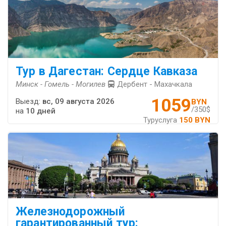
Тур в Дагестан: Сердце Кавказа
Минск - Гомель - Могилев
Дербент - Махачкала
1059
Выезд:
вс, 09 августа 2026
BYN
/350$
на
10 дней
Туруслуга
150 BYN
Железнодорожный
гарантированный тур: