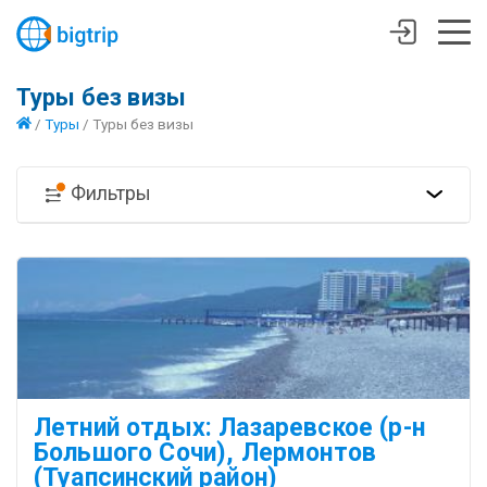
Туры без визы
/
Туры
/
Туры без визы
Фильтры
Летний отдых: Лазаревское (р-н
Большого Сочи), Лермонтов
(Туапсинский район)