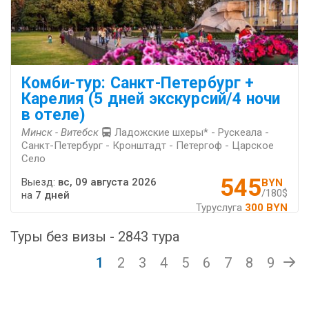
Комби-тур: Санкт-Петербург +
Карелия (5 дней экскурсий/4 ночи
в отеле)
Минск - Витебск
Ладожские шхеры* - Рускеала -
Санкт-Петербург - Кронштадт - Петергоф - Царское
Село
545
Выезд:
вс, 09 августа 2026
BYN
/180$
на
7 дней
Туруслуга
300 BYN
Туры без визы - 2843 тура
1
2
3
4
5
6
7
8
9