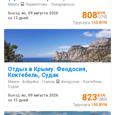
Минск
Лермонтово - Лазаревское
808
Выезд:
вс, 09 августа 2026
BYN
/275$
на
13 дней
Туруслуга
150 BYN
Отдых в Крыму: Феодосия,
Коктебель, Судак
Минск - Бобруйск - Гомель
Феодосия - Коктебель -
Судак
823
Выезд:
вс, 09 августа 2026
BYN
/280$
на
15 дней
Туруслуга
100 BYN