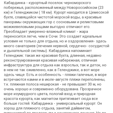
Кабардинка - курортный поселок черноморского
побережья, расположенный между Новороссийском (23
км) и Геленджиком ( 18 км). Курорт находится в Цемесской
бухте, славящейся чистотой морской воды, а красивые
панорамы окружающих гор с сосновыми и реликтовыми
можжевеловыми рощами выгодно отличают его.
Преобладает умеренно-влажный климат - жара
переносится легче, чем в Сочи. Это создает идеальные
условия не только для отдыха, но и оздоровления- здесь
много санаториев (лечения нервной, сердечно- сосудистой
и дыхательной системы). Кабардинка напоминает
Геленджик: такая же красивая бухта, длинная, недавно
реконструированная красивая набережная, отличная
инфраструктура для отдыха как взрослых, так и деток, но
в нем не так оживленно, как в Геленджике, а вот море
здесь чище. Есть и особенность - пляжи галечные, в море
встречаются камни и в июле-августе пляжи переполнены,
т.к. пляжная полоса неширокая - не превышает 30 м, но
очень хорошо и современно оборудована. Прозрачное
море изумрудного цвета, пологий вход и природная
красота курорта, как магнитом притягивает сюда все
больше гостей. Кабардинка - универсальный курорт. Он
хорош для пляжного отдыха, занятий дайвингом,
путешествий по предгорьям и санаторного лечения. Но по