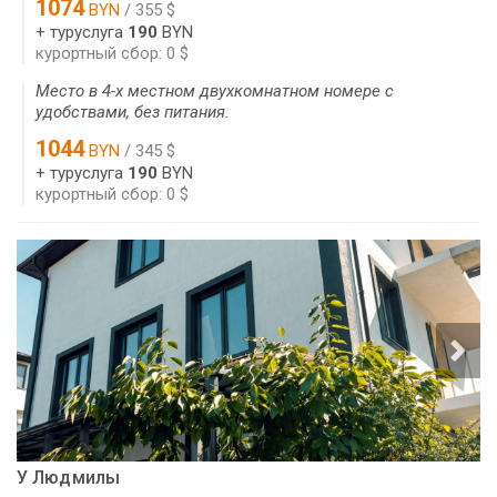
1074
BYN
/ 355 $
+ туруслуга
190
BYN
курортный сбор: 0 $
Место в 4-х местном двухкомнатном номере с
удобствами, без питания.
1044
BYN
/ 345 $
+ туруслуга
190
BYN
курортный сбор: 0 $
У Людмилы