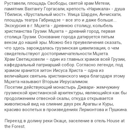
Руставели, площадь Свободы, святой храм Метехи,
памятник Вахтангу Горгасали, крепость «Нарикала» - душа
Тбилиси, «Хрустальный мост». Улица Шарден, Анчисхати,
площадь театра Габриадзе – все это и даже больше….
Экскурсия в г. Мцхета - древнюю столицу, колыбель
христианства Грузии. Мцхета – древний город, первая
столица Грузии. Основание города датируется пятым
веком до нашей эры. Можно без преувеличения сказать,
что здесь зарождалась грузинская цивилизация, о чем
свидетельствуют достопримечательности Мцхета.
Храм Светицховели – один из главных храмов всей Грузии,
кафедральный патриарший собор. Согласно легенде, под
храмом хранится хитон Иисуса Христа – одна из
величайших святынь христианского мира благодаря этому
Мцхета называют Вторым Иерусалимом.
Посетим действующий монастырь Джвари- жемчужину
грузинской христианской архитектуры, являющийся как бы
продолжением отвесной скалы, откуда открывается
живописный вид на слияние двух рек Арагвы и Куры,
красиво воспетых в произведениях Лермонтова и Пушкина.
Переезд в долину реки Окаце, заселение в отель House at
the Forest.