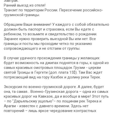
Завтрак.
Ранний выезд из отеля!
Транзит по территории России. Пересечение российско-
грузинской границы.
Обращаем Ваше внимание! У каждого с собой обязательно
должен быть паспорт и страховка, если Вы едете с
ребенком, то возьмите и свидетельство о рождении.
Заранее нужно проверить выездной Вы или нет. Все
границы и посты мы проходим четко по указанию
сопровождающего и не отстаем от группы.
В случае удачного прохождения границы у желающих
будет возможность на джипах поднятся в горы, к одной из
самых красивых смотровых площадок Грузии - церкви
святой Троицы в Гергети (доп. плата 15$). Там Вас ждет
потрясающий вид на гору Казбек и долину реки Терек.
Экскурсия по военно-грузинской дороге. А далее, будет
она, та самая… Военно-Грузинская дорога – одна из самых
красивых дорог на Кавказе, да и вообще в мире! Этот путь
– по "Дарьяльскму ущелью"– по лощинам рек Терека и
Арагви - известен с давнего времени. Здесь нет
повторений – лишь яркое чередование контрастных