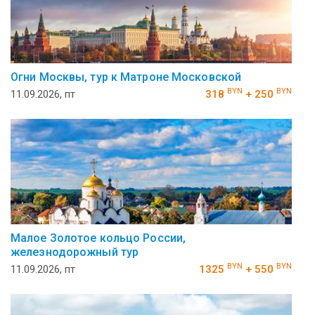
Огни Москвы, тур к Матроне Московской
BYN
BYN
11.09.2026, пт
318
+ 250
Малое Золотое кольцо России,
железнодорожный тур
BYN
BYN
11.09.2026, пт
1325
+ 550