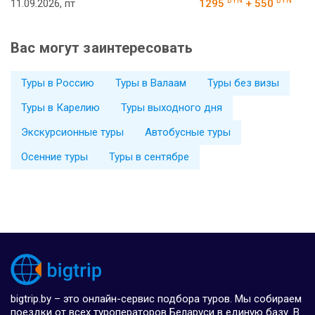
BYN
BYN
11.09.2026, пт
1295
+ 550
Вас могут заинтересовать
Туры в Россию
Туры в Валаам
Туры без визы
Туры в Карелию
Туры выходного дня
Экскурсионные туры
Автобусные туры
Осенние туры
Туры в сентябре
bigtrip.by – это онлайн-сервис подбора туров. Мы собираем
поездки от всех туроператоров Беларуси в единую базу. В