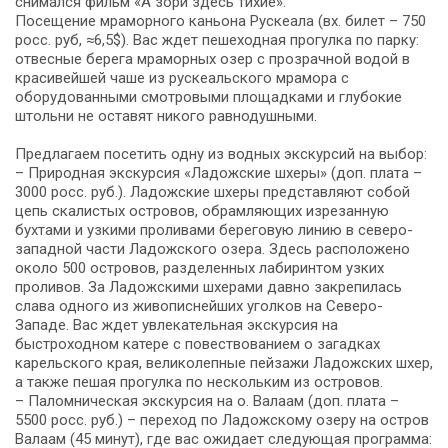
снимался фильм «А зори здесь тихие».
Посещение мраморного каньона Рускеала (вх. билет – 750
росс. руб, ≈6,5$). Вас ждет пешеходная прогулка по парку:
отвесные берега мраморных озер с прозрачной водой в
красивейшей чаше из рускеальского мрамора с
оборудованными смотровыми площадками и глубокие
штольни не оставят никого равнодушными.
Предлагаем посетить одну из водных экскурсий на выбор:
– Природная экскурсия «Ладожские шхеры» (доп. плата –
3000 росс. руб.). Ладожские шхеры представляют собой
цепь скалистых островов, обрамляющих изрезанную
бухтами и узкими проливами береговую линию в северо-
западной части Ладожского озера. Здесь расположено
около 500 островов, разделенных лабиринтом узких
проливов. За Ладожскими шхерами давно закрепилась
слава одного из живописнейших уголков на Северо-
Западе. Вас ждет увлекательная экскурсия на
быстроходном катере с повествованием о загадках
карельского края, великолепные пейзажи Ладожских шхер,
а также пешая прогулка по нескольким из островов.
– Паломническая экскурсия на о. Валаам (доп. плата –
5500 росс. руб.) – переход по Ладожскому озеру на остров
Валаам (45 минут), где вас ожидает следующая программа: