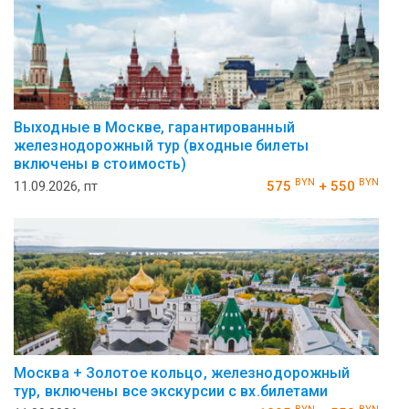
Выходные в Москве, гарантированный
железнодорожный тур (входные билеты
включены в стоимость)
BYN
BYN
11.09.2026, пт
575
+ 550
Москва + Золотое кольцо, железнодорожный
тур, включены все экскурсии с вх.билетами