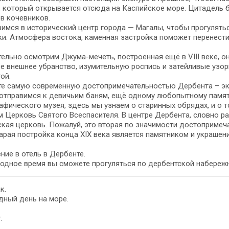
, который открывается отсюда на Каспийское море. Цитадель 
в кочевников.
имся в исторический центр города — Магалы, чтобы прогулятьс
и. Атмосфера востока, каменная застройка поможет перенести
ельно осмотрим Джума-мечеть, построенная ещё в VIII веке, о
е внешнее убранство, изумительную роспись и затейливые узоры
ой.
те самую современную достопримечательностью Дербента – эк
отправимся к девичьим баням, ещё одному любопытному памятн
афического музея, здесь мы узнаем о старинных обрядах, и о т
 Церковь Святого Всеспасителя. В центре Дербента, словно ра
кая церковь. Пожалуй, это вторая по значимости достопримеч
арая постройка конца XIX века является памятником и украшен
ние в отель в Дербенте.
одное время вы сможете прогуляться по дербентской набережн
к.
дный день на море.
.