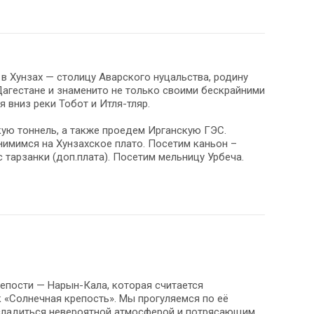
 в Хунзах — столицу Аварского нуцальства, родину
Дагестане и знаменито не только своими бескрайними
 вниз реки Тобот и Итля-тляр.
ую тоннель, а также проедем Ирганскую ГЭС.
нимимся на Хунзахское плато. Посетим каньон –
тарзанки (доп.плата). Посетим мельницу Урбеча.
епости — Нарын-Кала, которая считается
 «Солнечная крепость». Мы прогуляемся по её
асладиться невероятной атмосферой и потрясающим