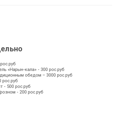
дельно
 рос.руб
ль «Нарын-кала» - 300 рос.руб
адиционным обедом – 3000 рос.руб
0 рос.руб
 - 500 рос.руб
озном - 200 рос.руб