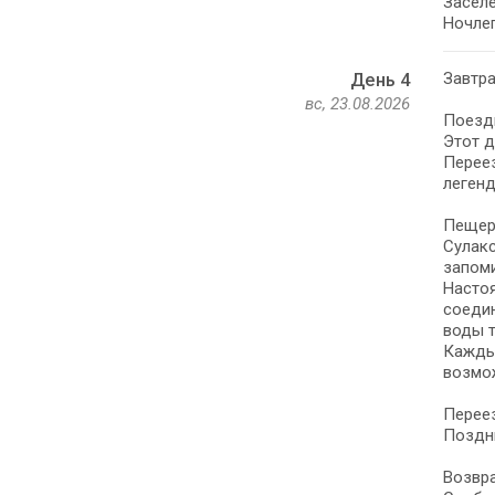
Заселе
Ночлег
Завтра
День 4
вс, 23.08.2026
Поездк
Этот д
Перее
легенд
Пещера
Сулакс
запом
Настоя
соеди
воды т
Каждый
возмож
Перее
Поздни
Возвра