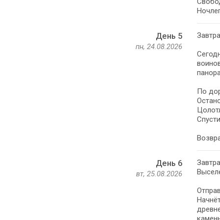
Свобо
Ночлег
Завтра
День 5
пн, 24.08.2026
Сегодн
воинов
панора
По дор
Остано
Цолотл
Спусти
Возвра
Завтра
День 6
Высел
вт, 25.08.2026
Отправ
Начнёт
древне
камен