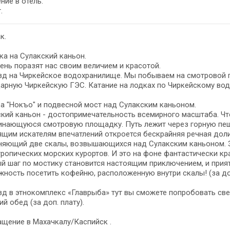
ние в отель.
.
к.
а на Сулакский каньон.
ень поразят нас своим величием и красотой.
зд на Чиркейское водохранилище. Мы побываем на смотровой 
арную Чиркейскую ГЭС. Катание на лодках по Чиркейскому водо
 "Нокъо" и подвесной мост над Сулакским каньоном.
кий каньон - достопримечательность всемирного масштаба. Ч
инающуюся смотровую площадку. Путь лежит через горную пещ
щим искателям впечатлений откроется бескрайняя речная доли
няющий две скалы, возвышающихся над Сулакским каньоном. 
ропических морских курортов. И это на фоне фантастически кр
 шаг по мостику становится настоящим приключением, и прия
ность посетить кофейню, расположенную внутри скалы! (за до
зд в этнокомплекс «Главрыба» тут вы сможете попробовать с
й обед (за доп. плату).
щение в Махачкалу/Каспийск .