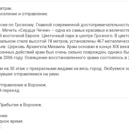
автрак.
ыселение и отправление.
сия по Грозному. Главной современной достопримечательност
. Мечеть «Сердце Чечни» – одна из самых красивых и величест
й восточной Европе. Цветочный парк в центре Грозного. В цве
альном стиле высотой 18 метров, установлены 467 металличес
ев. Церковь Архангела Михаила. Храм основан в конце XIX века
оенных действий храм был очень сильно повреждён, однако бы
в 2006 году. Освящение восстановленного храма состоялось в 2
м на 30 этаж с прекрасными видами на весь город. Любуемся
увшие отправляемся на ужин.
Отправление в Воронеж.
 переезд.
Прибытие в Воронеж.
ние.
дное время.
.