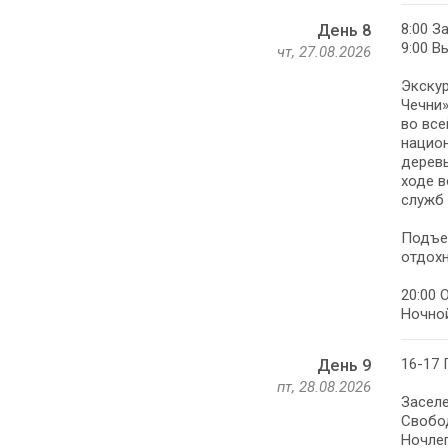
8:00 З
День 8
9:00 В
чт, 27.08.2026
Экскур
Чечни»
во все
национ
деревь
ходе в
служб 
Подъе
отдохн
20:00 
Ночной
16-17 
День 9
пт, 28.08.2026
Заселе
Свобо
Ночлег