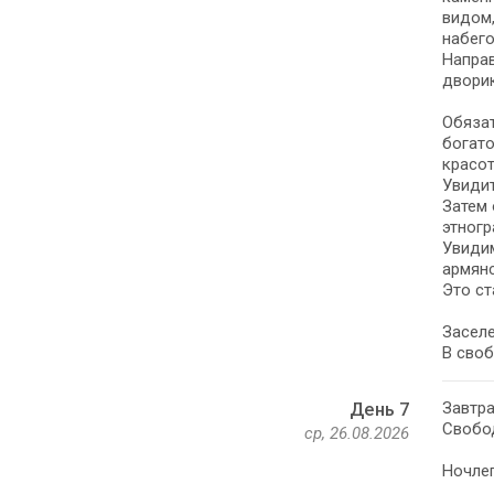
видом
набего
Направ
дворик
Обязат
богато
красот
Увиди
Затем 
этногр
Увидим
армянс
Это ст
Заселе
В своб
Завтра
День 7
Свобо
ср, 26.08.2026
Ночлег