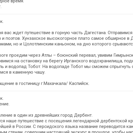
дное время.
.
к.
я вас ждет путешествие в горную часть Дагестана. Отправимся
 и поэтов. Хунзахское высокогорное плато самое обширное в 
мами, но и Цолотлинским каньоном, на дно которого срываются
оге проедим через Атлы – боюнский перевал, увивим Гимрынск
вимся на остановку на берегу Ирганского водохранилища, под
ь и водопад Тобот. На водопаде Тобот мы сможем спрыгнуть с 
мся в каменную чашу.
щение в гостиницу г.Махачкала/ Каспийск.
к.
ение.
ление в один из древнейших город Дербент.
ся наше путешествие с посещения легендарной дербентской кр
йшей в России. С персидского языка название переводится как
ным стенам, совершим настоящий экскурс в прошлое, чтобы н