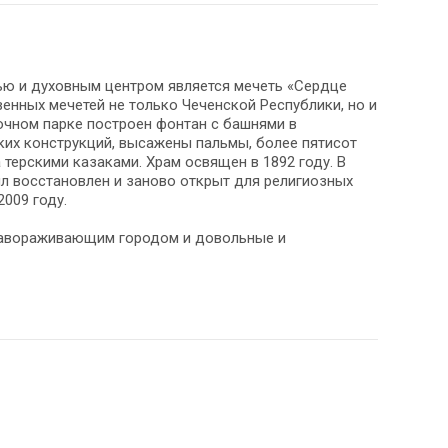
ью и духовным центром является мечеть «Сердце
венных мечетей не только Чеченской Республики, но и
точном парке построен фонтан с башнями в
ких конструкций, высажены пальмы, более пятисот
 терскими казаками. Храм освящен в 1892 году. В
л восстановлен и заново открыт для религиозных
009 году.
 завораживающим городом и довольные и