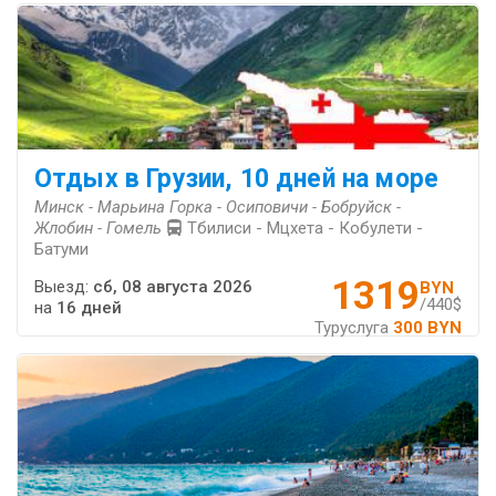
Отдых в Грузии, 10 дней на море
Минск - Марьина Горка - Осиповичи - Бобруйск -
Жлобин - Гомель
Тбилиси - Мцхета - Кобулети -
Батуми
1319
Выезд:
сб, 08 августа 2026
BYN
/440$
на
16 дней
Туруслуга
300 BYN