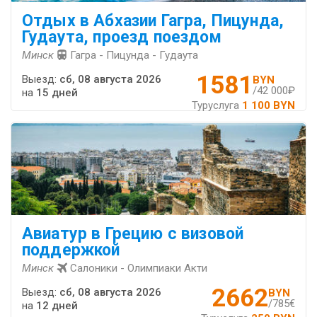
Отдых в Абхазии Гагра, Пицунда,
Гудаута, проезд поездом
Минск
Гагра - Пицунда - Гудаута
1581
Выезд:
сб, 08 августа 2026
BYN
/42 000₽
на
15 дней
Туруслуга
1 100 BYN
Авиатур в Грецию с визовой
поддержкой
Минск
Салоники - Олимпиаки Акти
2662
Выезд:
сб, 08 августа 2026
BYN
/785€
на
12 дней