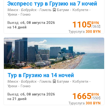
Экспресс тур в Грузию на 7 ночей
Минск - Бобруйск - Гомель
Батуми - Кобулети -
Уреки - Гонио
1105
Выезд:
сб, 08 августа 2026
BYN
/365$
на
14 дней
Туруслуга
300 BYN
Тур в Грузию на 14 ночей
Минск - Бобруйск - Гомель
Батуми - Кобулети -
Уреки - Гонио
1665
Выезд:
сб, 08 августа 2026
BYN
/550$
на
21 дней
Туруслуга
300 BYN