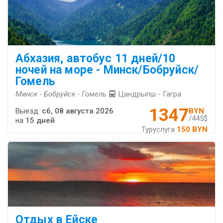
Абхазия, автобус 11 дней/10
ночей на море - Минск/Бобруйск/
Гомель
Минск - Бобруйск - Гомель
Цандрыпш - Гагра
1347
Выезд:
сб, 08 августа 2026
BYN
/445$
на
15 дней
Туруслуга
150 BYN
Отдых в Ейске