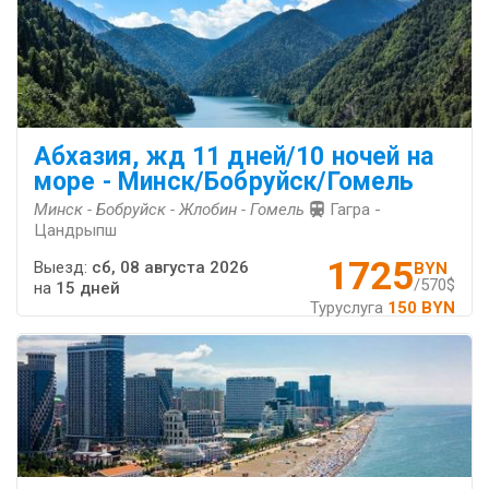
Абхазия, жд 11 дней/10 ночей на
море - Минск/Бобруйск/Гомель
Минск - Бобруйск - Жлобин - Гомель
Гагра -
Цандрыпш
1725
Выезд:
сб, 08 августа 2026
BYN
/570$
на
15 дней
Туруслуга
150 BYN