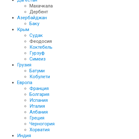
Дагестан
Махачкала
Дербент
Азербайджан
Баку
Крым
Судак
Феодосия
Коктебель
Гурзуф
Симеиз
Грузия
Батуми
Кобулети
Европа
Франция
Болгария
Испания
Италия
Албания
Греция
Черногория
Хорватия
Индия