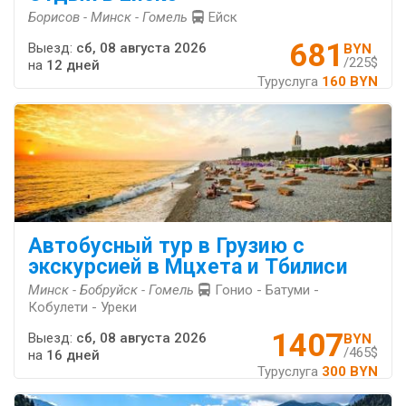
Борисов - Минск - Гомель
Ейск
681
Выезд:
сб, 08 августа 2026
BYN
/225$
на
12 дней
Туруслуга
160 BYN
Автобусный тур в Грузию с
экскурсией в Мцхета и Тбилиси
Минск - Бобруйск - Гомель
Гонио - Батуми -
Кобулети - Уреки
1407
Выезд:
сб, 08 августа 2026
BYN
/465$
на
16 дней
Туруслуга
300 BYN