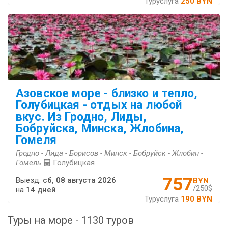
Туруслуга
250 BYN
Азовское море - близко и тепло,
Голубицкая - отдых на любой
вкус. Из Гродно, Лиды,
Бобруйска, Минска, Жлобина,
Гомеля
Гродно - Лида - Борисов - Минск - Бобруйск - Жлобин -
Гомель
Голубицкая
757
Выезд:
сб, 08 августа 2026
BYN
/250$
на
14 дней
Туруслуга
190 BYN
Туры на море - 1130 туров