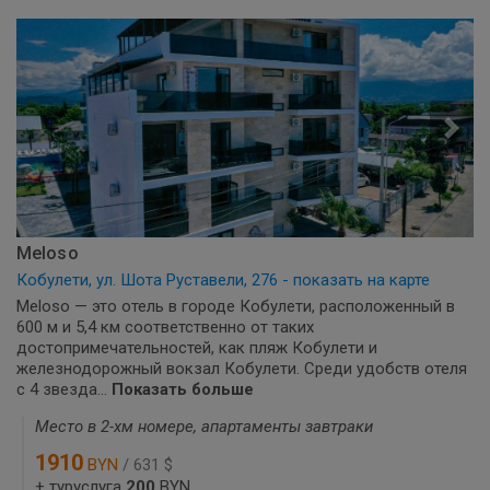
Meloso
Кобулети, ул. Шота Руставели, 276 - показать на карте
Meloso — это отель в городе Кобулети, расположенный в
600 м и 5,4 км соответственно от таких
достопримечательностей, как пляж Кобулети и
железнодорожный вокзал Кобулети. Среди удобств отеля
с 4 звезда...
Показать больше
Место в 2-хм номере, апартаменты завтраки
1910
BYN
/ 631 $
+ туруслуга
200
BYN