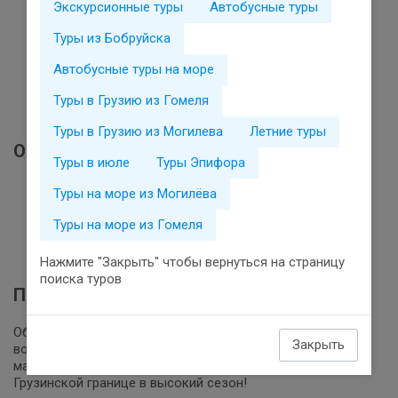
Экскурсионные туры
Автобусные туры
Питание по программе
Экскурсионное обслуживание по программе:
Туры из Бобруйска
обзорная экскурсия по Пятигорску, Чегемские
водопады, Тбилиси, военно-грузинская дорога,
Автобусные туры на море
Крепость Ананури, Жинвальское водохранилище
Туры в Грузию из Гомеля
(остановка на фотопаузу по возможности)
Сопровождение по маршруту
Туры в Грузию из Могилева
Летние туры
Оплачивается отдельно
Туры в июле
Туры Эпифора
Медицинская страховка (оформляется
Туры на море из Могилёва
самостоятельно)
Дополнительные экскурсии (приобретаются на
Туры на море из Гомеля
курорте по желанию)
Нажмите "Закрыть" чтобы вернуться на страницу
поиска туров
Примечание
Обращаем ваше внимание на высокую вероятность
Закрыть
возникновения значительных задержек по данному
маршруту, связанных с очередями на Российско-
Грузинской границе в высокий сезон!