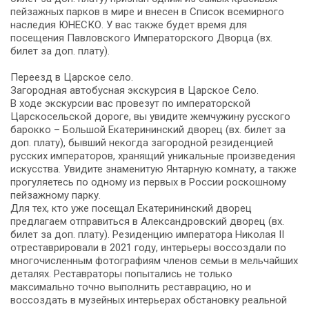
пейзажных парков в мире и внесен в Список всемирного
наследия ЮНЕСКО. У вас также будет время для
посещения Павловского Императорского Дворца (вх.
билет за доп. плату).
Переезд в Царское село.
Загородная автобусная экскурсия в Царское Село.
В ходе экскурсии вас провезут по императорской
Царскосельской дороге, вы увидите жемчужину русского
барокко – Большой Екатерининский дворец (вх. билет за
доп. плату), бывший некогда загородной резиденцией
русских императоров, хранящий уникальные произведения
искусства. Увидите знаменитую Янтарную комнату, а также
прогуляетесь по одному из первых в России роскошному
пейзажному парку.
Для тех, кто уже посещал Екатерининский дворец
предлагаем отправиться в Александровский дворец (вх.
билет за доп. плату). Резиденцию императора Николая II
отреставрировали в 2021 году, интерьеры воссоздали по
многочисленным фотографиям членов семьи в мельчайших
деталях. Реставраторы попытались не только
максимально точно выполнить реставрацию, но и
воссоздать в музейных интерьерах обстановку реальной