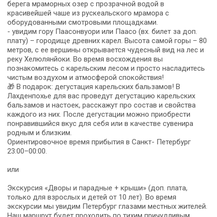
берега мраморных озер с прозрачной водой в
красивейшей чаше из рускеальского мрамора с
оборудованными смотровыми площадками.
- увидим гору Паасонвуори или Паасо (вх. билет за доп.
плату) – городище древних карел. Высота самой горы – 80
метров, с ее вершины открывается чудесный вид на лес и
реку Хелюлянйоки. Во время восхождения вы
познакомитесь с карельским лесом и просто насладитесь
чистым воздухом и атмосферой спокойствия!
🎁 В подарок: дегустация карельских бальзамов! В
Лахденпохье для вас проведут дегустацию карельских
бальзамов и настоек, расскажут про состав и свойства
каждого из них. После дегустации можно приобрести
понравившийся вкус для себя или в качестве сувенира
родным и близким.
Ориентировочное время прибытия в Санкт- Петербург
23:00–00:00.
или
Экскурсия «Дворы и парадные + крыши» (доп. плата,
только для взрослых и детей от 10 лет). Во время
экскурсии мы увидим Петербург глазами местных жителей.
Наш маршрут будет проходить по тихим причудливым