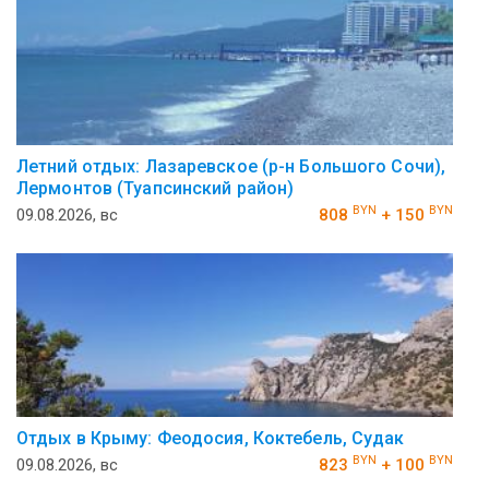
Летний отдых: Лазаревское (р-н Большого Сочи),
Лермонтов (Туапсинский район)
BYN
BYN
09.08.2026, вс
808
+ 150
Отдых в Крыму: Феодосия, Коктебель, Судак
BYN
BYN
09.08.2026, вс
823
+ 100