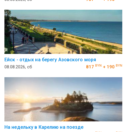
Ейск - отдых на берегу Азовского моря
BYN
BYN
08.08.2026, сб
817
+ 190
На недельку в Карелию на поезде