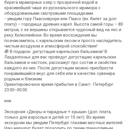
берега мраморных озер с прозрачной водой в
красивейшей чаше из рускеальского мрамора с
оборудованными смотровыми площадками.
- увидим гору Паасонвуори или Паасо (вх. билет за доп.
плату) – городище древних карел. Высота самой горы – 80
метров, с ее вершины открывается чудесный вид на лес и
реку Хелюлянйоки. Во время восхождения вы
познакомитесь с карельским лесом и просто насладитесь
чистым воздухом и атмосферой спокойствия!
🎁 В подарок: дегустация карельских бальзамов! В
Лахденпохье для вас проведут дегустацию карельских
бальзамов и настоек, расскажут про состав и свойства
каждого из них. После дегустации можно приобрести
понравившийся вкус для себя или в качестве сувенира
родным и близким.
Ориентировочное время прибытия в Санкт- Петербург
23:00–00:00.
или
Экскурсия «Дворы и парадные + крыши» (доп. плата,
только для взрослых и детей от 10 лет). Во время
экскурсии мы увидим Петербург глазами местных жителей.
Наш маршрут будет проходить по тихим причудливым