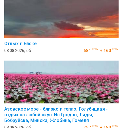
Отдых в Ейске
BYN
BYN
08.08.2026, сб
681
+ 160
Азовское море - близко и тепло, Голубицкая -
отдых на любой вкус. Из Гродно, Лиды,
Бобруйска, Минска, Жлобина, Гомеля
BYN
BYN
08.08.2026, сб
757
+ 190