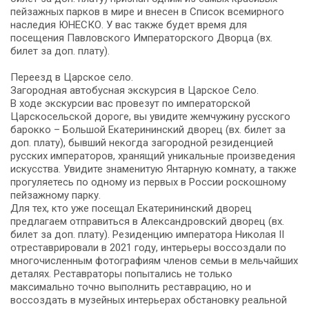
пейзажных парков в мире и внесен в Список всемирного
наследия ЮНЕСКО. У вас также будет время для
посещения Павловского Императорского Дворца (вх.
билет за доп. плату).
Переезд в Царское село.
Загородная автобусная экскурсия в Царское Село.
В ходе экскурсии вас провезут по императорской
Царскосельской дороге, вы увидите жемчужину русского
барокко – Большой Екатерининский дворец (вх. билет за
доп. плату), бывший некогда загородной резиденцией
русских императоров, хранящий уникальные произведения
искусства. Увидите знаменитую Янтарную комнату, а также
прогуляетесь по одному из первых в России роскошному
пейзажному парку.
Для тех, кто уже посещал Екатерининский дворец
предлагаем отправиться в Александровский дворец (вх.
билет за доп. плату). Резиденцию императора Николая II
отреставрировали в 2021 году, интерьеры воссоздали по
многочисленным фотографиям членов семьи в мельчайших
деталях. Реставраторы попытались не только
максимально точно выполнить реставрацию, но и
воссоздать в музейных интерьерах обстановку реальной