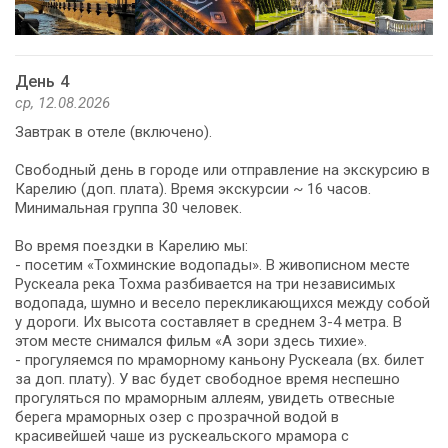
День 4
ср, 12.08.2026
Завтрак в отеле (включено).
Свободный день в городе или отправление на экскурсию в
Карелию (доп. плата). Время экскурсии ~ 16 часов.
Минимальная группа 30 человек.
Во время поездки в Карелию мы:
- посетим «Тохминские водопады». В живописном месте
Рускеала река Тохма разбивается на три независимых
водопада, шумно и весело перекликающихся между собой
у дороги. Их высота составляет в среднем 3-4 метра. В
этом месте снимался фильм «А зори здесь тихие».
- прогуляемся по мраморному каньону Рускеала (вх. билет
за доп. плату). У вас будет свободное время неспешно
прогуляться по мраморным аллеям, увидеть отвесные
берега мраморных озер с прозрачной водой в
красивейшей чаше из рускеальского мрамора с