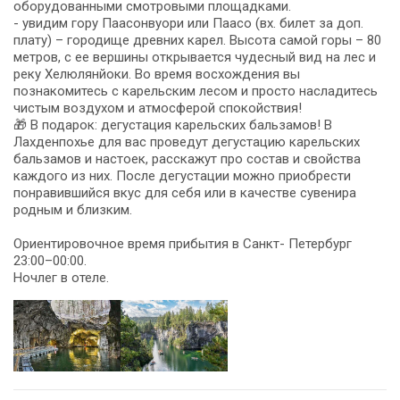
оборудованными смотровыми площадками.
- увидим гору Паасонвуори или Паасо (вх. билет за доп.
плату) – городище древних карел. Высота самой горы – 80
метров, с ее вершины открывается чудесный вид на лес и
реку Хелюлянйоки. Во время восхождения вы
познакомитесь с карельским лесом и просто насладитесь
чистым воздухом и атмосферой спокойствия!
🎁 В подарок: дегустация карельских бальзамов! В
Лахденпохье для вас проведут дегустацию карельских
бальзамов и настоек, расскажут про состав и свойства
каждого из них. После дегустации можно приобрести
понравившийся вкус для себя или в качестве сувенира
родным и близким.
Ориентировочное время прибытия в Санкт- Петербург
23:00–00:00.
Ночлег в отеле.