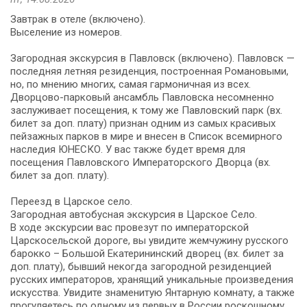
Завтрак в отеле (включено).
Выселение из номеров.
Загородная экскурсия в Павловск (включено). Павловск —
последняя летняя резиденция, построенная Романовыми,
но, по мнению многих, самая гармоничная из всех.
Дворцово-парковый ансамбль Павловска несомненно
заслуживает посещения, к тому же Павловский парк (вх.
билет за доп. плату) признан одним из самых красивых
пейзажных парков в мире и внесен в Список всемирного
наследия ЮНЕСКО. У вас также будет время для
посещения Павловского Императорского Дворца (вх.
билет за доп. плату).
Переезд в Царское село.
Загородная автобусная экскурсия в Царское Село.
В ходе экскурсии вас провезут по императорской
Царскосельской дороге, вы увидите жемчужину русского
барокко – Большой Екатерининский дворец (вх. билет за
доп. плату), бывший некогда загородной резиденцией
русских императоров, хранящий уникальные произведения
искусства. Увидите знаменитую Янтарную комнату, а также
прогуляетесь по одному из первых в России роскошному