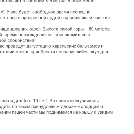
ставляет в среднем 3-4 метра. В этом месте
ату). У вас будет свободное время неспешно
ых озер с прозрачной водой в красивейшей чаше из
одище древних карел. Высота самой горы – 80 метров,
 Во время восхождения вы познакомитесь с
рой спокойствия!
вас проведут дегустацию карельских бальзамов и
густации можно приобрести понравившийся вкус для
лых и детей от 10 лет). Во время экскурсии мы
ходить по тихим причудливым дворам-колодцам и
ании пешей части мы поднимемся на крышу и увидим