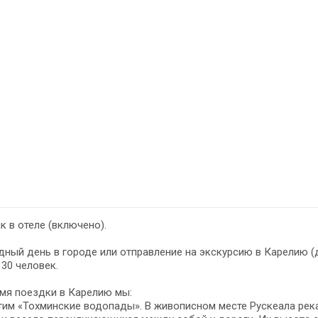
к в отеле (включено).
ный день в городе или отправление на экскурсию в Карелию (д
 30 человек.
мя поездки в Карелию мы:
тим «Тохминские водопады». В живописном месте Рускеала рек