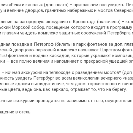
сия «Реки и каналы» (доп. плата) – приглашаем вас увидеть Пе
у и величие дворцов, гранитных набережных и мостов Северной
ление на загородную экскурсию в Кронштадт (включено) – ко
ский Морской собор, посещение которого входит в программу 
 глазами увидеть комплекс защитных сооружений Петербурга 
дная поездка в Петергоф (билеты в парк фонтанов за доп. плат
сный дворцово-парковый комплекс называют Царством фонтано
150 фонтанов и водных каскадов, которые украшают композици
ки — все полно величия и напоминает о прекрасной ушедшей эп
0 – ночная экскурсия на теплоходе с разведением мостов* (доп.
ность увидеть Петербург во всем великолепии вечернего «на
енные здания выглядят иначе, чем днем: торжественно и таин
ые цвета, ведь она, как зеркало, отражает то, что на берегу.
очные экскурсии проводятся не зависимо от того, осуществляет
щение в отель.
.