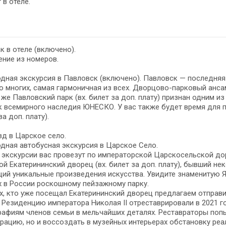
 в отеле.
к в отеле (включено).
ние из номеров.
дная экскурсия в Павловск (включено). Павловск — последняя
 многих, самая гармоничная из всех. Дворцово-парковый анс
 же Павловский парк (вх. билет за доп. плату) признан одним и
 всемирного наследия ЮНЕСКО. У вас также будет время для 
за доп. плату).
д в Царское село.
дная автобусная экскурсия в Царское Село.
 экскурсии вас провезут по императорской Царскосельской до
й Екатерининский дворец (вх. билет за доп. плату), бывший н
ий уникальные произведения искусства. Увидите знаменитую Я
 в России роскошному пейзажному парку.
х, кто уже посещал Екатерининский дворец предлагаем отправи
. Резиденцию императора Николая II отреставрировали в 2021 
афиям членов семьи в мельчайших деталях. Реставраторы поп
рацию, но и воссоздать в музейных интерьерах обстановку реа