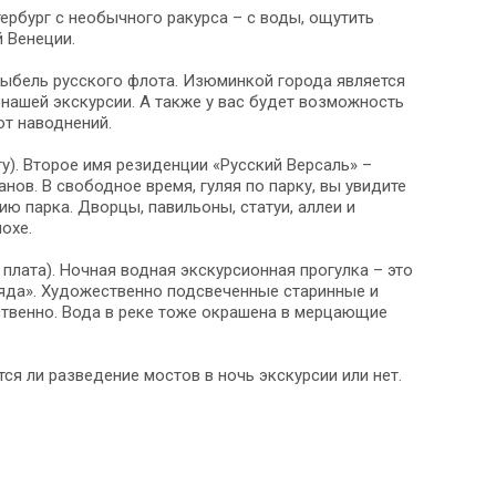
тербург с необычного ракурса – с воды, ощутить
 Венеции.
лыбель русского флота. Изюминкой города является
нашей экскурсии. А также у вас будет возможность
от наводнений.
у). Второе имя резиденции «Русский Версаль» –
в. В свободное время, гуляя по парку, вы увидите
ю парка. Дворцы, павильоны, статуи, аллеи и
охе.
 плата). Ночная водная экскурсионная прогулка – это
ряда». Художественно подсвеченные старинные и
ственно. Вода в реке тоже окрашена в мерцающие
ся ли разведение мостов в ночь экскурсии или нет.