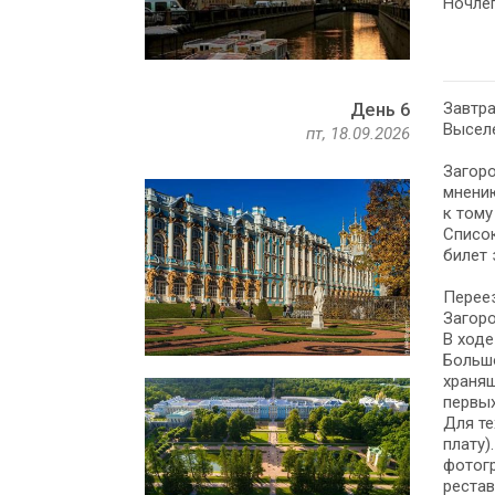
Ночлег
Завтра
День 6
Выселе
пт, 18.09.2026
Загоро
мнению
к тому
Список
билет 
Переез
Загоро
В ходе
Большо
хранящ
первых
Для те
плату)
фотогр
рестав