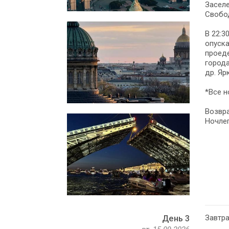
Заселе
Свобо
В 22:3
опуска
проеде
города
др. Яр
*Все н
Возвра
Ночлег
Завтра
День 3