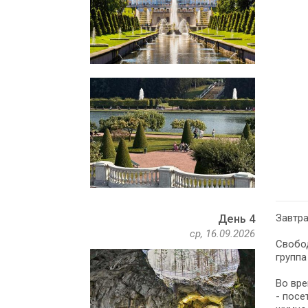
Завтра
День 4
ср, 16.09.2026
Свобод
группа
Во вре
- посе