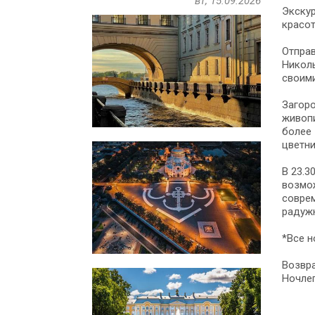
вт, 15.09.2026
Экскур
красот
Отправ
Николь
своими
Загоро
живопи
более 
цветни
В 23.3
возмож
соврем
радужн
*Все н
Возвра
Ночлег