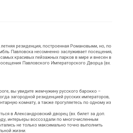
 летняя резиденция, построенная Романовыми, но, по
амбль Павловска несомненно заслуживает посещения,
з самых красивых пейзажных парков в мире и внесен в
посещения Павловского Императорского Дворца (вх.
роге, вы увидите жемчужину русского барокко –
екогда загородной резиденцией русских императоров,
нтарную комнату, а также прогуляетесь по одному из
ться в Александровский дворец (вх. билет за доп.
году, интерьеры воссоздали по многочисленным
ытались не только максимально точно выполнить
льной жизни.