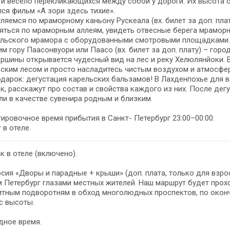
и весело перекликающихся между собой у дороги. Их высота со
ся фильм «А зори здесь тихие».
уляемся по мраморному каньону Рускеала (вх. билет за доп. пл
яться по мраморным аллеям, увидеть отвесные берега мраморн
альского мрамора с оборудованными смотровыми площадками.
им гору Паасонвуори или Паасо (вх. билет за доп. плату) – гор
ершины открывается чудесный вид на лес и реку Хелюлянйоки.
ским лесом и просто насладитесь чистым воздухом и атмосфе
одарок: дегустация карельских бальзамов! В Лахденпохье для 
к, расскажут про состав и свойства каждого из них. После де
ли в качестве сувенира родным и близким.
ировочное время прибытия в Санкт- Петербург 23:00–00:00.
 в отеле.
к в отеле (включено).
сия «Дворы и парадные + крыши» (доп. плата, только для взрос
 Петербург глазами местных жителей. Наш маршрут будет про
итным подворотням в обход многолюдных проспектов, по оконч
с высоты.
дное время.