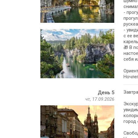
шумно 
снимал
- прог
прогул
руске
- увид
с ее в
карель
🎁 В п
настое
себя и
Ориент
Ночлег
Завтра
День 5
чт, 17.09.2026
Экскур
увидим
колор
город 
Свобо