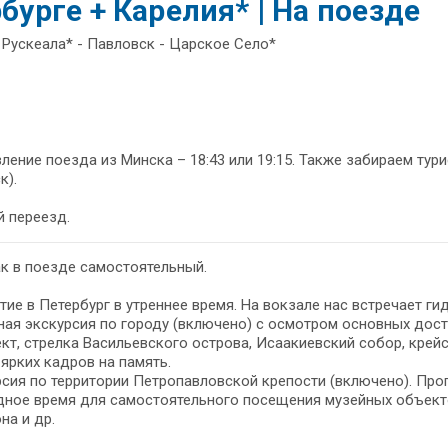
бурге + Карелия* | На поезде
 Рускеала* - Павловск - Царское Село*
ление поезда из Минска – 18:43 или 19:15. Также забираем тур
к).
 переезд.
к в поезде самостоятельный.
ие в Петербург в утреннее время. На вокзале нас встречает ги
ая экскурсия по городу (включено) с осмотром основных дост
кт, стрелка Васильевского острова, Исаакиевский собор, крей
ярких кадров на память.
сия по территории Петропавловской крепости (включено). Прог
дное время для самостоятельного посещения музейных объект
на и др.