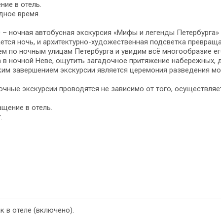
ние в отель.
дное время.
0 – ночная автобусная экскурсия «Мифы и легенды Петербурга» 
ется ночь, и архитектурно-художественная подсветка превраща
м по ночным улицам Петербурга и увидим всё многообразие е
 в ночной Неве, ощутить загадочное притяжение набережных, д
ким завершением экскурсии является церемония разведения мо
очные экскурсии проводятся не зависимо от того, осуществляет
щение в отель.
.
к в отеле (включено).