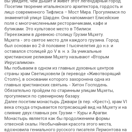
Вы увидите, чем дышит и живет этот легендарный город.
Посетим творение итальянского архитектора, гордость и
лицо современного Тифлиса – Мост Мира. Прогуляемся по
знаменитой улице Шарден. Она напоминает Елисейские
поля с многочисленными ресторанчиками, кафе и
бутиками. Это культовое место в Тбилиси.
Переезжаем в древнюю столицу Грузии Мцхету.
Мцхета - это святое место для каждого грузина. Город
был основан во 2-й половине I тысячелетия до н.э. и
оставался столицей до V в. н. э. За уникальные
христианские реликвии Мцхету называют «Вторым
Иерусалимом».
Мы побываем в одном из главных духовных центров
страны храм Светицховели (в переводе «Животворящий
Столп»), в основании которого захоронена одна из
главных христианских святынь - Хитон Господень.
Обязательно пройдем по старинным улицам Мцхеты,
прогуляемся по сувенирному базару.
Далее посетим монастырь Джвари (в пер. «Крест»), храм VI
века откуда открывается потрясающий вид на Мцхету и на
слияние двух главных рек Грузии – Куры и Арагви.
Монастырь является как бы продолжением формы
отвесной скалы. Необычайная красота этого места,
вдохновила гениального русского писателя Лермонтова на