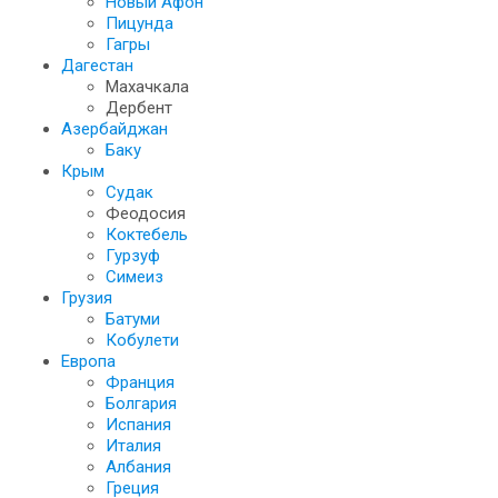
Новый Афон
Пицунда
Гагры
Дагестан
Махачкала
Дербент
Азербайджан
Баку
Крым
Судак
Феодосия
Коктебель
Гурзуф
Симеиз
Грузия
Батуми
Кобулети
Европа
Франция
Болгария
Испания
Италия
Албания
Греция