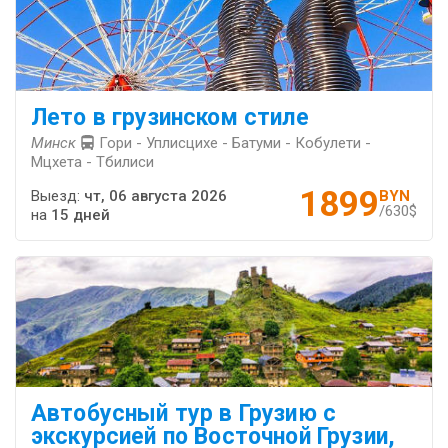
Лето в грузинском стиле
Минск
Гори - Уплисцихе - Батуми - Кобулети -
Мцхета - Тбилиси
1899
Выезд:
чт, 06 августа 2026
BYN
/630$
на
15 дней
Автобусный тур в Грузию с
экскурсией по Восточной Грузии,