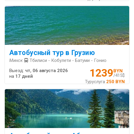
Автобусный тур в Грузию
Минск
Тбилиси - Кобулети - Батуми - Гонио
1239
Выезд:
чт, 06 августа 2026
BYN
/415$
на
17 дней
Туруслуга
250 BYN