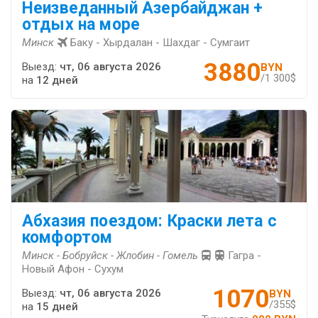
Неизведанный Азербайджан +
отдых на море
Минск
Баку - Хырдалан - Шахдаг - Сумгаит
3880
Выезд:
чт, 06 августа 2026
BYN
/1 300$
на
12 дней
Абхазия поездом: Краски лета с
комфортом
Минск - Бобруйск - Жлобин - Гомель
Гагра -
Новый Афон - Сухум
1070
Выезд:
чт, 06 августа 2026
BYN
/355$
на
15 дней