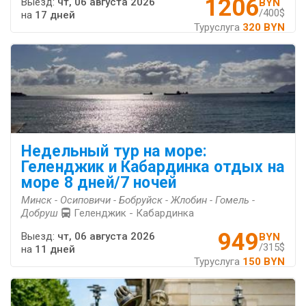
1206
Выезд:
чт, 06 августа 2026
BYN
/400$
на
17 дней
Туруслуга
320 BYN
Недельный тур на море:
Геленджик и Кабардинка отдых на
море 8 дней/7 ночей
Минск - Осиповичи - Бобруйск - Жлобин - Гомель -
Добруш
Геленджик - Кабардинка
949
Выезд:
чт, 06 августа 2026
BYN
/315$
на
11 дней
Туруслуга
150 BYN