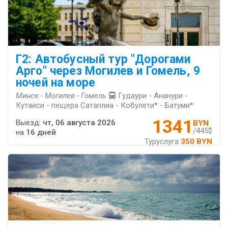
Г2: Автобусный тур "Дорогами
Арго" через Могилев и Гомель, 9
ночей на море
Минск - Могилев - Гомель
Гудаури - Ананури -
Кутаиси - пещера Сатаплиа - Кобулети* - Батуми*
1341
Выезд:
чт, 06 августа 2026
BYN
/445$
на
16 дней
Туруслуга
350 BYN