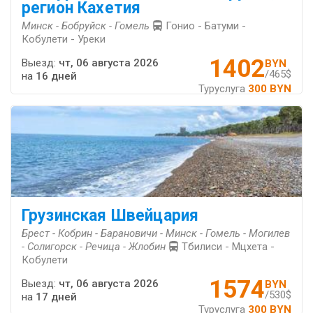
регион Кахетия
Минск - Бобруйск - Гомель
Гонио - Батуми -
Кобулети - Уреки
1402
Выезд:
чт, 06 августа 2026
BYN
/465$
на
16 дней
Туруслуга
300 BYN
Грузинская Швейцария
Брест - Кобрин - Барановичи - Минск - Гомель - Могилев
- Солигорск - Речица - Жлобин
Тбилиси - Мцхета -
Кобулети
1574
Выезд:
чт, 06 августа 2026
BYN
/530$
на
17 дней
Туруслуга
300 BYN