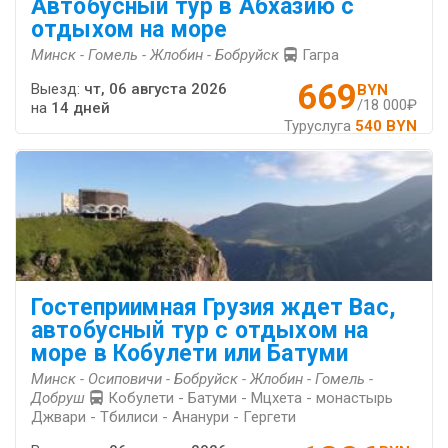
Автобусный тур в Абхазию с
отдыхом на море
Минск - Гомель - Жлобин - Бобруйск
Гагра
669
Выезд:
чт, 06 августа 2026
BYN
/18 000₽
на
14 дней
Туруслуга
540 BYN
Гостеприимная Грузия ждет Вас,
автобусный тур с отдыхом на
море в Кобулети или Батуми
Минск - Осиповичи - Бобруйск - Жлобин - Гомель -
Добруш
Кобулети - Батуми - Мцхета - монастырь
Джвари - Тбилиси - Ананури - Гергети