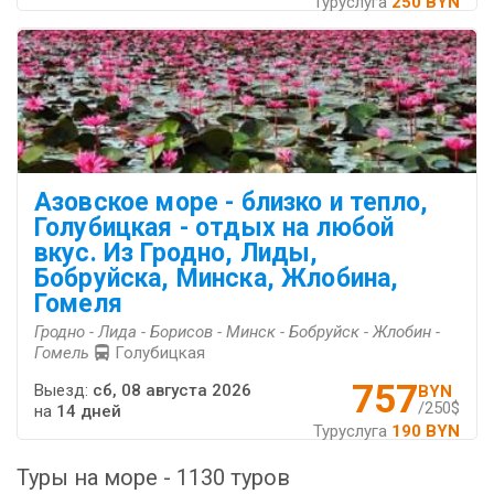
Туруслуга
250 BYN
Азовское море - близко и тепло,
Голубицкая - отдых на любой
вкус. Из Гродно, Лиды,
Бобруйска, Минска, Жлобина,
Гомеля
Гродно - Лида - Борисов - Минск - Бобруйск - Жлобин -
Гомель
Голубицкая
757
Выезд:
сб, 08 августа 2026
BYN
/250$
на
14 дней
Туруслуга
190 BYN
Туры на море - 1130 туров