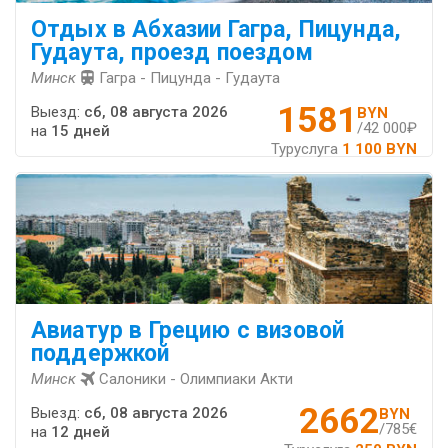
Отдых в Абхазии Гагра, Пицунда,
Гудаута, проезд поездом
Минск
Гагра - Пицунда - Гудаута
1581
Выезд:
сб, 08 августа 2026
BYN
/42 000₽
на
15 дней
Туруслуга
1 100 BYN
Авиатур в Грецию с визовой
поддержкой
Минск
Салоники - Олимпиаки Акти
2662
Выезд:
сб, 08 августа 2026
BYN
/785€
на
12 дней