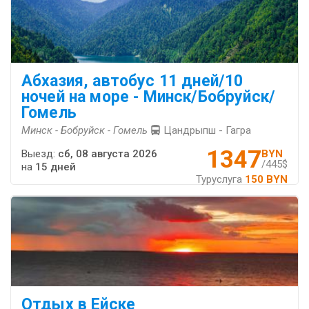
Абхазия, автобус 11 дней/10
ночей на море - Минск/Бобруйск/
Гомель
Минск - Бобруйск - Гомель
Цандрыпш - Гагра
1347
Выезд:
сб, 08 августа 2026
BYN
/445$
на
15 дней
Туруслуга
150 BYN
Отдых в Ейске