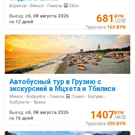
Борисов - Минск - Гомель
Ейск
681
Выезд:
сб, 08 августа 2026
BYN
/225$
на
12 дней
Туруслуга
160 BYN
Автобусный тур в Грузию с
экскурсией в Мцхета и Тбилиси
Минск - Бобруйск - Гомель
Гонио - Батуми -
Кобулети - Уреки
1407
Выезд:
сб, 08 августа 2026
BYN
/465$
на
16 дней
Туруслуга
300 BYN