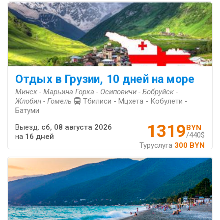
Отдых в Грузии, 10 дней на море
Минск - Марьина Горка - Осиповичи - Бобруйск -
Жлобин - Гомель
Тбилиси - Мцхета - Кобулети -
Батуми
1319
Выезд:
сб, 08 августа 2026
BYN
/440$
на
16 дней
Туруслуга
300 BYN