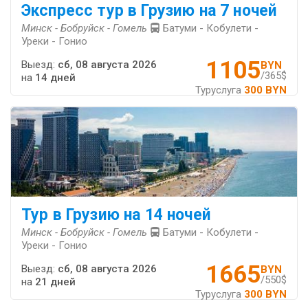
Экспресс тур в Грузию на 7 ночей
Минск - Бобруйск - Гомель
Батуми - Кобулети -
Уреки - Гонио
1105
Выезд:
сб, 08 августа 2026
BYN
/365$
на
14 дней
Туруслуга
300 BYN
Тур в Грузию на 14 ночей
Минск - Бобруйск - Гомель
Батуми - Кобулети -
Уреки - Гонио
1665
Выезд:
сб, 08 августа 2026
BYN
/550$
на
21 дней
Туруслуга
300 BYN