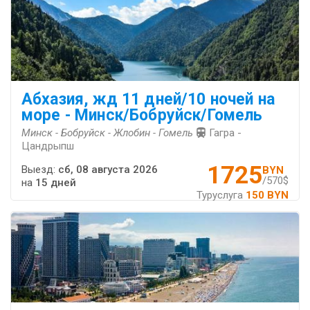
Абхазия, жд 11 дней/10 ночей на
море - Минск/Бобруйск/Гомель
Минск - Бобруйск - Жлобин - Гомель
Гагра -
Цандрыпш
1725
Выезд:
сб, 08 августа 2026
BYN
/570$
на
15 дней
Туруслуга
150 BYN