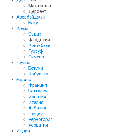
Дагестан
Махачкала
Дербент
Азербайджан
Баку
Крым
Судак
Феодосия
Коктебель
Гурзуф
Симеиз
Грузия
Батуми
Кобулети
Европа
Франция
Болгария
Испания
Италия
Албания
Греция
Черногория
Хорватия
Индия