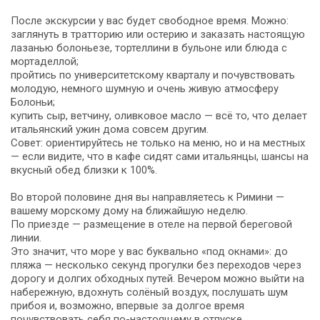
После экскурсии у вас будет свободное время. Можно:
заглянуть в тратторию или остерию и заказать настоящую
лазанью болоньезе, тортеллини в бульоне или блюда с
мортаделлой;
пройтись по университетскому кварталу и почувствовать
молодую, немного шумную и очень живую атмосферу
Болоньи;
купить сыр, ветчину, оливковое масло — всё то, что делает
итальянский ужин дома совсем другим.
Совет: ориентируйтесь не только на меню, но и на местных
— если видите, что в кафе сидят сами итальянцы, шансы на
вкусный обед близки к 100%.
Во второй половине дня вы направляетесь к Римини —
вашему морскому дому на ближайшую неделю.
По приезде — размещение в отеле на первой береговой
линии.
Это значит, что море у вас буквально «под окнами»: до
пляжа — несколько секунд прогулки без переходов через
дорогу и долгих обходных путей. Вечером можно выйти на
набережную, вдохнуть солёный воздух, послушать шум
прибоя и, возможно, впервые за долгое время
почувствовать себя по-настоящему в отпуске.