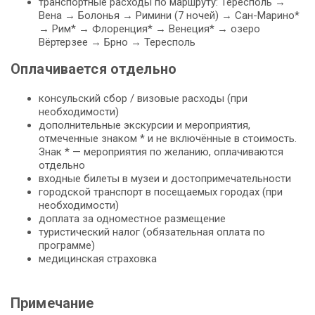
транспортные расходы по маршруту: Тересполь →
Вена → Болонья → Римини (7 ночей) → Сан-Марино*
→ Рим* → Флоренция* → Венеция* → озеро
Вёртерзее → Брно → Тересполь
Оплачивается отдельно
консульский сбор / визовые расходы (при
необходимости)
дополнительные экскурсии и мероприятия,
отмеченные знаком * и не включённые в стоимость.
Знак * — мероприятия по желанию, оплачиваются
отдельно
входные билеты в музеи и достопримечательности
городской транспорт в посещаемых городах (при
необходимости)
доплата за одноместное размещение
туристический налог (обязательная оплата по
программе)
медицинская страховка
Примечание