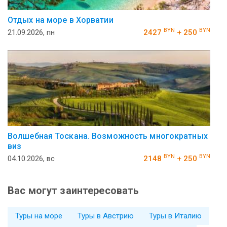
Отдых на море в Хорватии
BYN
BYN
21.09.2026, пн
2427
+ 250
Волшебная Тоскана. Возможность многократных
виз
BYN
BYN
04.10.2026, вс
2148
+ 250
Вас могут заинтересовать
Туры на море
Туры в Австрию
Туры в Италию