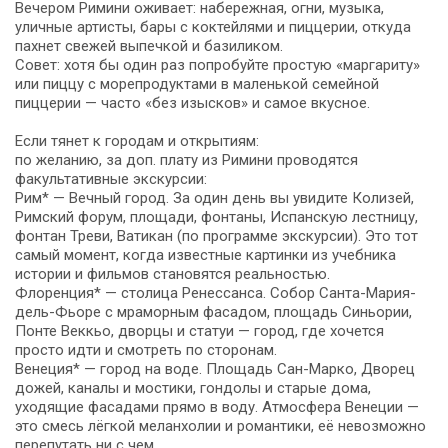
Вечером Римини оживает: набережная, огни, музыка,
уличные артисты, бары с коктейлями и пиццерии, откуда
пахнет свежей выпечкой и базиликом.
Совет: хотя бы один раз попробуйте простую «маргариту»
или пиццу с морепродуктами в маленькой семейной
пиццерии — часто «без изысков» и самое вкусное.
Если тянет к городам и открытиям:
по желанию, за доп. плату из Римини проводятся
факультативные экскурсии:
Рим* — Вечный город. За один день вы увидите Колизей,
Римский форум, площади, фонтаны, Испанскую лестницу,
фонтан Треви, Ватикан (по программе экскурсии). Это тот
самый момент, когда известные картинки из учебника
истории и фильмов становятся реальностью.
Флоренция* — столица Ренессанса. Собор Санта-Мария-
дель-Фьоре с мраморным фасадом, площадь Синьории,
Понте Веккьо, дворцы и статуи — город, где хочется
просто идти и смотреть по сторонам.
Венеция* — город на воде. Площадь Сан-Марко, Дворец
дожей, каналы и мостики, гондолы и старые дома,
уходящие фасадами прямо в воду. Атмосфера Венеции —
это смесь лёгкой меланхолии и романтики, её невозможно
перепутать ни с чем.