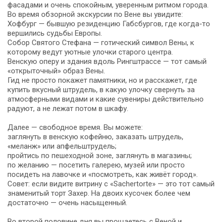
фасадами и очень спокойным, уверенным ритмом города.
Во время обзорной экскурсии по Вене вы увидите:
Хофбург — бывшую резиденцию Габсбургов, где когда-то
вершились судьбы Европы.
Собор Святого Стефана — готический символ Вены, к
которому ведут уютные улочки старого центра.
Венскую оперу и здания вдоль Рингштрассе — тот самый
«открыточный» образ Вены.
Гид не просто покажет памятники, но и расскажет, где
купить вкусный штрудель, в какую улочку свернуть за
атмосферными видами и какие сувениры действительно
радуют, а не лежат потом в шкафу.
Далее — свободное время. Вы можете:
заглянуть в венскую кофейню, заказать штрудель,
«меланж» или апфельштрудель;
пройтись по пешеходной зоне, заглянуть в магазины;
по желанию — посетить галерею, музей или просто
посидеть на лавочке и «посмотреть, как живёт город».
Совет: если видите витрину с «Sachertorte» — это тот самый
знаменитый торт Захер. На двоих кусочек более чем
достаточно — очень насыщенный.
Во второй половине дня вы прощаетесь с Веной и