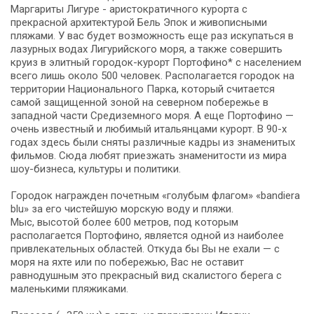
Маргариты Лигуре - аристократичного курорта с
прекрасной архитектурой Бель Эпок и живописными
пляжами. У вас будет возможность еще раз искупаться в
лазурных водах Лигурийского моря, а также совершить
круиз в элитный городок-курорт Портофино* c населением
всего лишь около 500 человек. Располагается городок на
территории Национального Парка, который считается
самой защищенной зоной на северном побережье в
западной части Средиземного моря. А еще Портофино —
очень известный и любимый итальянцами курорт. В 90-х
годах здесь были сняты различные кадры из знаменитых
фильмов. Сюда любят приезжать знаменитости из мира
шоу-бизнеса, культуры и политики.
Городок награжден почетным «голубым флагом» «bandiera
blu» за его чистейшую морскую воду и пляжи.
Мыс, высотой более 600 метров, под которым
располагается Портофино, является одной из наиболее
привлекательных областей. Откуда бы Вы не ехали — с
моря на яхте или по побережью, Вас не оставит
равнодушным это прекрасный вид скалистого берега с
маленькими пляжиками.