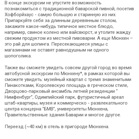
В конце экскурсии не упустите возможность
познакомиться с традиционной баварской пивной, посетив
Хофборйхаус - самую большую и старинную из них.
Припаркуйте себя за длинным деревянным столом,
закажите какое-нибудь типичное местное блюдо,
например, свиное колено или вайсвюрст, и утолите жажду
свежим продуктом из местной пивоварни. А еще Мюнхен –
это рай для шопинга. Пересекающиеся улицы с
магазинами не оставят равнодушным ни одного
шопоголика.
Также вы сможете увидеть совсем другой город во время
автобусной экскурсии по Мюнхену*, в рамках которой вы
сможете увидеть: музейный квартал с тремя знаменитыми
Пинакотками, Королевскую площадь в греческом стиле,
Дворцово-парковый ансамбль летней резиденции “
Нимфенбург”, Одимпийский парк, футуристичный ареал
штаб-квартиры, музея и коммерческо - развлекатльного
центра концерна ”БМВ”, университеты Мюнхена,
Правительственные здания Баварии и многое другое.
Переезд (~40 км) в отель в пригороде Мюнхена.