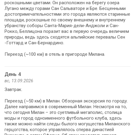
роскошными цветами. Он расположен на берегу озера
Лугано между горами Сан Сальваторе и Бре. Бесценными
достопримечательностями это города являются старинные
площади, роскошные по своему внешнему и внутреннему
убранству соборы Санта-Мария-дели-Анджоли и Сан-
Рокко, Беллицона поразит вас в первую очередь величием
природы, ведь здесь сходятся альпийские перевалы Сен
-Готтард и Сан-Бернардино.
Переезд (~100 км) в отель в пригороде Милана.
День 4
вс, 13.09.2026
Завтрак.
Переезд (~50 км) в Милан. Обзорная экскурсия по городу.
Далее направимся в современный Милан. Несмотря на то,
что сегодня Милан – это суетливый мегаполис, столица
моды и город одноименного футбольного клуба, здесь
также можно найти следы былого могущества Миланского
герцогства, которое управлялось сперва династией