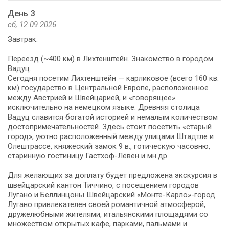
День 3
сб, 12.09.2026
Завтрак.​​​​​​​
Переезд (~400 км) в Лихтенштейн. Знакомство в городом
Вадуц.
Сегодня посетим Лихтенштейн — карликовое (всего 160 кв.
км) государство в Центральной Европе, расположенное
между Австрией и Швейцарией, и «говорящее»
исключительно на немецком языке. Древняя столица
Вадуц славится богатой историей и немалым количеством
достопримечательностей. Здесь стоит посетить «старый
город», уютно расположенный между улицами Штадтле и
Олештрассе, княжеский замок 9 в., готическую часовню,
старинную гостиницу Гастхоф-Лёвен и мн.др.
Для желающих за доплату будет предложена экскурсия в
швейцарский кантон Тиччино, с посещением городов
Лугано и Беллинцоны Швейцарский «Монте-Карло»-город
Лугано привлекателен своей романтичной атмосферой,
дружелюбными жителями, итальянскими площадями со
множеством открытых кафе, парками, пальмами и