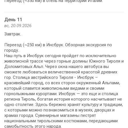
Переезд (~350 км) в отель на территории Италии.
День 11
вс, 20.09.2026
Завтрак.
Переезд (~250 км) в Инсбрук. Обзорная экскурсия по
городу.
Наш путь в Инсбрук сегодня пройдет по исключительно
живописной трассе через горные долины Южного Тироля и
Доломитовых Альп. Через окна нашего автобуса вы
сможете любоваться величественной красотой древних
гор. Столица австрийского Тироля - Инсбрук –
красивейший город, со всех сторон окруженный Альпами,
который славится живописными видами и своими
горнолыжными курортами. Инсбрук — это еще и столица
региона Тироль, богатая история которого насчитывает не
одно столетие. Здесь бережно хранят культуру и традиции,
с которыми можно познакомиться в музеях, дворцах и
храмах города. Сувенирные магазины пестрят
национальными тирольскими костюмами, передающими
самобытность этого народа.