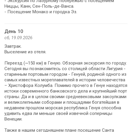
- Экскурсия по Лазурному побережью с посещением
Ниццы, Канн, Сен-Поль-де-Ванса.
- Посещение Монако и городка Эз.
День 10
сб, 19.09.2026
Завтрак.
Выселение из отеля.
Переезд (~150 км) в Геную. Обзорная экскурсия по городу.
Сегодня вы познакомитесь со столицей области Лигурия -
старинным портовым городом - Генуей, родиной одного из
самых известных мореплавателей в истории человечества
– Христофора Колумба. Помимо прочего в Генуе находятся
истоки современного банковского дела и крупнейший порт
страны. Да и в целом своими средневековыми закоулками
и великолепными соборами и площадями богатейшая в
недавнем прошлом морская республика Генуя способна
удивить едва ли меньше своей извечной соперницы
Венеции.
Также в нашем сегодняшнем плане посещение Санта