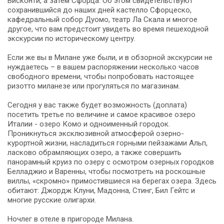
Висконти, а затем Сфорца. Об этом свидетельствуют
сохранившийся до наших дней кастелло Сфорцеско,
кафедральный собор Дуомо, театр Ла Скала и многое
другое, что вам предстоит увидеть во время пешеходной
экскурсии по историческому центру.
Если же вы в Милане уже были, и в обзорной экскурсии не
нуждаетесь – в вашем распоряжении несколько часов
свободного времени, чтобы попробовать настоящее
ризотто миланезе или прогуляться по магазинам.
Сегодня у вас также будет возможность (доплата)
посетить третье по величине и самое красивое озеро
Италии - озеро Комо и одноименный городок.
Проникнуться эксклюзивной атмосферой озерно-
курортной жизни, насладиться горными пейзажами Альп,
ласково обрамляющих озеро, а также совершить
панорамный круиз по озеру с осмотром озерных городков
Белладжио и Варенны, чтобы посмотреть на роскошные
виллы, «скромно» примостившиеся на берегах озера. Здесь
обитают: Джордж Клуни, Мадонна, Стинг, Бил Гейтс и
многие русские олигархи.
Ночлег в отеле в пригороде Милана.