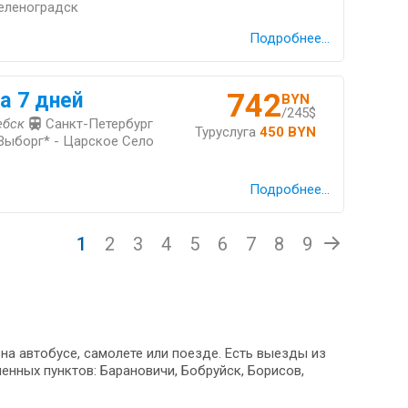
еленоградск
Подробнее...
742
а 7 дней
BYN
/245$
ебск
Санкт-Петербург
Туруслуга
450 BYN
 Выборг* - Царское Село
Подробнее...
1
2
3
4
5
6
7
8
9
на автобусе, самолете или поезде. Есть выезды из
енных пунктов: Барановичи, Бобруйск, Борисов,