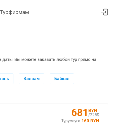
Турфирмам
 даты. Вы можете заказать любой тур прямо на
зань
Валаам
Байкал
681
BYN
/225$
Туруслуга
160 BYN