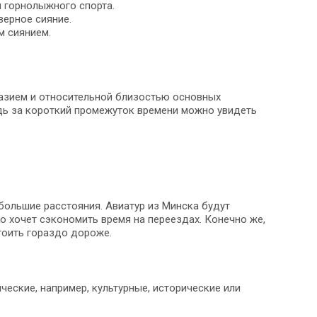
я горнолыжного спорта.
верное сияние.
м сиянием.
разием и относительной близостью основных
едь за короткий промежуток времени можно увидеть
ольшие расстояния. Авиатур из Минска будут
но хочет сэкономить время на переездах. Конечно же,
тоить гораздо дороже.
еские, например, культурные, исторические или