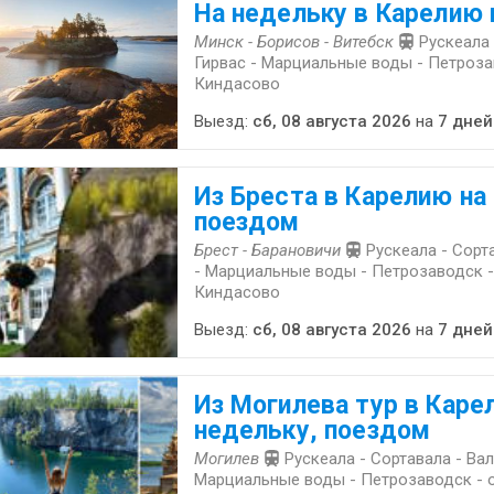
На недельку в Карелию 
Минск - Борисов - Витебск
Рускеала 
Гирвас - Марциальные воды - Петроза
Киндасово
Выезд:
сб, 08 августа 2026
на
7 дней
Из Бреста в Карелию на
поездом
Брест - Барановичи
Рускеала - Сорт
- Марциальные воды - Петрозаводск -
Киндасово
Выезд:
сб, 08 августа 2026
на
7 дней
Из Могилева тур в Каре
недельку, поездом
Могилев
Рускеала - Сортавала - Вал
Марциальные воды - Петрозаводск - 