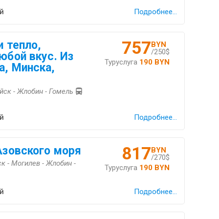
й
Подробнее...
757
и тепло,
BYN
/250$
юбой вкус. Из
Туруслуга
190 BYN
а, Минска,
уйск - Жлобин - Гомель
й
Подробнее...
817
 Азовского моря
BYN
/270$
к - Могилев - Жлобин -
Туруслуга
190 BYN
й
Подробнее...