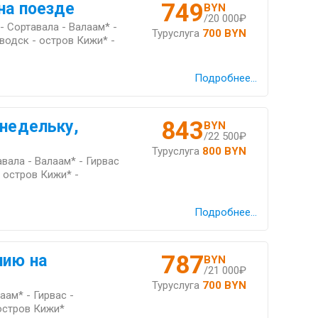
749
на поезде
BYN
/20 000₽
- Сортавала - Валаам* -
Туруслуга
700 BYN
водск - остров Кижи* -
Подробнее...
843
 недельку,
BYN
/22 500₽
Туруслуга
800 BYN
авала - Валаам* - Гирвас
 остров Кижи* -
Подробнее...
787
лию на
BYN
/21 000₽
Туруслуга
700 BYN
аам* - Гирвас -
остров Кижи*