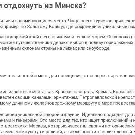
и отдохнуть из Минска?
ьные и запоминающиеся места. Чаще всего туристов привлекает
например, по Золотому Кольцу, где сохранились уникальные пам
аснодарский край с его пляжами и теплым морем. Он хорошо под
имой же путешественники делают выбор в пользу горнолыжных 
снеженным склонам страны на лыжах или сноуборде.
мечательностей и мест для посещения, от северных арктическ
кие известные места, как Красная площадь, Кремль, Большой те
известен своими каналами, эрмитажем, Петропавловской крепос
самому длинному железнодорожному маршруту в мире предоста
.
ное своей уникальной флорой и фауной. Идеально подходит для
анами и гейзерами. Это место для тех, кто ищет приключений и
ро-востоку от Москвы, которые известны своими историческим
ь смешение культур и религий, а также посетить великолепный 