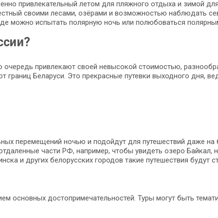
бенно привлекательный летом для пляжного отдыха и зимой дл
вестный своими лесами, озёрами и возможностью наблюдать се
 где можно испытать полярную ночь или полюбоваться полярны
ссии?
ую очередь привлекают своей невысокой стоимостью, разнооб
от границ Беларуси. Это прекрасные путевки выходного дня, в
ных перемещений ночью и подойдут для путешествий даже на б
отдаленные части РФ, например, чтобы увидеть озеро Байкал, 
нска и других белорусских городов такие путешествия будут с
м основных достопримечательностей. Туры могут быть тематич