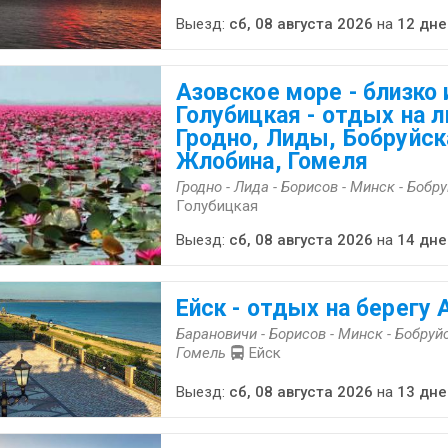
Выезд:
сб, 08 августа 2026
на
12 дне
Азовское море - близко 
Голубицкая - отдых на л
Гродно, Лиды, Бобруйск
Жлобина, Гомеля
Гродно - Лида - Борисов - Минск - Бобр
Голубицкая
Выезд:
сб, 08 августа 2026
на
14 дне
Ейск - отдых на берегу
Барановичи - Борисов - Минск - Бобруйс
Гомель
Ейск
Выезд:
сб, 08 августа 2026
на
13 дне