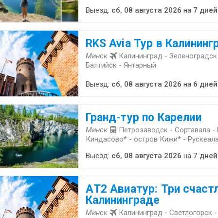
Выезд:
сб, 08 августа 2026
на
7 дней
RKS Avia Тур в Калининг
Минск
Калининград - Зеленоградск 
Балтийск - Янтарный
Выезд:
сб, 08 августа 2026
на
6 дней
Гранд-тур по Карелии
Минск
Петрозаводск - Сортавала - 
Киндасово* - остров Кижи* - Рускеал
Выезд:
сб, 08 августа 2026
на
7 дней
АT2 Авиатур: Три счаст
Калининграде
Минск
Калининград - Светлогорск -