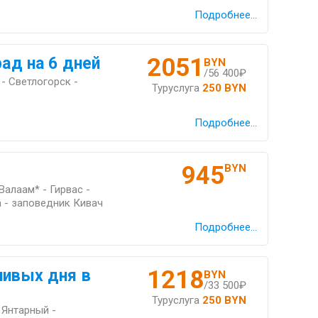
Подробнее...
2051
рад на 6 дней
BYN
/56 400₽
- Светлогорск -
Туруслуга
250 BYN
Подробнее...
945
BYN
Валаам* - Гирвас -
а - заповедник Кивач
Подробнее...
1218
ливых дня в
BYN
/33 500₽
Туруслуга
250 BYN
 Янтарный -