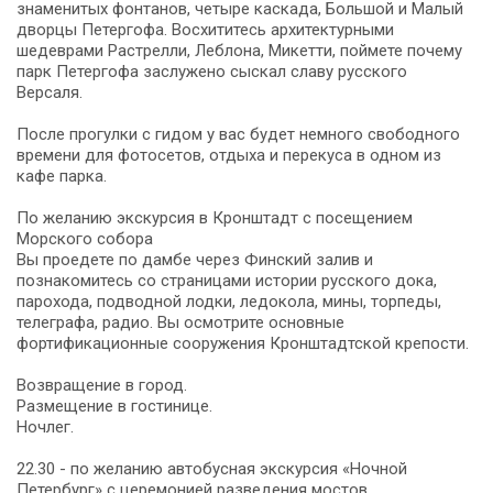
знаменитых фонтанов, четыре каскада, Большой и Малый
дворцы Петергофа. Восхититесь архитектурными
шедеврами Растрелли, Леблона, Микетти, поймете почему
парк Петергофа заслужено сыскал славу русского
Версаля.
После прогулки с гидом у вас будет немного свободного
времени для фотосетов, отдыха и перекуса в одном из
кафе парка.
По желанию экскурсия в Кронштадт с посещением
Морского собора
Вы проедете по дамбе через Финский залив и
познакомитесь со страницами истории русского дока,
парохода, подводной лодки, ледокола, мины, торпеды,
телеграфа, радио. Вы осмотрите основные
фортификационные сооружения Кронштадтской крепости.
Возвращение в город.
Размещение в гостинице.
Ночлег.
22.30 - по желанию автобусная экскурсия «Ночной
Петербург» с церемонией разведения мостов.