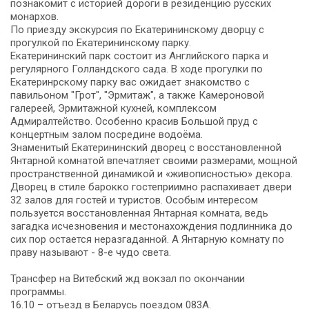
познакомит с историей дороги в резиденцию русских
монархов.
По приезду экскурсия по Екатерининскому дворцу с
прогулкой по Екатерининскому парку.
Екатерининский парк состоит из Английского парка и
регулярного Голландского сада. В ходе прогулки по
Екатеринрскому парку вас ожидает знакомство с
павильоном "Грот", "Эрмитаж", а также Камероновой
галереей, Эрмитажной кухней, комплексом
Адмиралтейство. Особенно красив Большой пруд с
концертным залом посредине водоёма.
Знаменитый Екатерининский дворец с восстановленной
Янтарной комнатой впечатляет своими размерами, мощной
пространственной динамикой и «живописностью» декора.
Дворец в стиле барокко гостеприимно распахивает двери
32 залов для гостей и туристов. Особым интересом
пользуется восстановленная Янтарная комната, ведь
загадка исчезновения и местонахождения подлинника до
сих пор остается неразгаданной. А Янтарную комнату по
праву называют - 8-е чудо света.
Трансфер на Витебский жд вокзал по окончании
программы.
16.10 – отъезд в Беларусь поездом 083А.