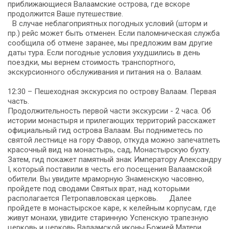
приближающиеся Валаамские острова, где вскоре
продолжится Ваше путешествие.
В случае неблагоприятных погодных условий (шторм и
пр.) рейс может быть отменен. Если паломническая служба
сообщила об отмене заранее, мы предложим вам другие
даты тура. Если погодные условия ухудшились в день
поездки, мы вернем стоимость транспортного,
экскурсионного обслуживания и питания на о. Валаам.
12:30 – Пешеходная экскурсия по острову Валаам. Первая
часть.
Продолжительность первой части экскурсии - 2 часа. Об
истории монастыря и прилегающих территорий расскажет
официальный гид острова Валаам. Вы подниметесь по
святой лестнице на гору Фавор, откуда можно запечатлеть
красочный вид на монастырь, сад, Монастырскую бухту.
Затем, гид покажет памятный знак Императору Александру
I, который поставили в честь его посещения Валаамской
обители. Вы увидите мраморную Знаменскую часовню,
пройдете под сводами Святых врат, над которыми
располагается Петропавловская церковь. Далее
пройдете в монастырское каре, к келейным корпусам, где
живут монахи, увидите старинную Успенскую трапезную
церковь и церковь Валаамской иконы Божией Матери.