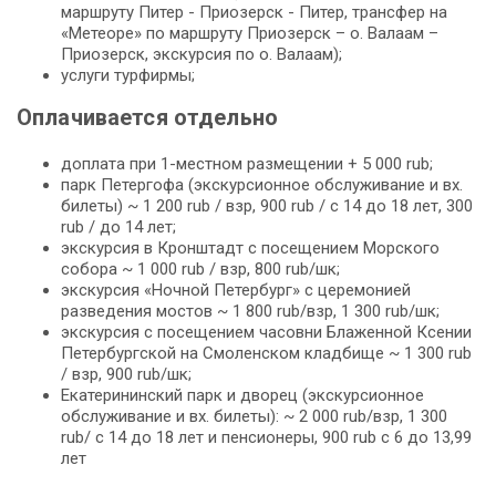
маршруту Питер - Приозерск - Питер, трансфер на
«Метеоре» по маршруту Приозерск – о. Валаам –
Приозерск, экскурсия по о. Валаам);
услуги турфирмы;
Оплачивается отдельно
доплата при 1-местном размещении + 5 000 rub;
парк Петергофа (экскурсионное обслуживание и вх.
билеты) ~ 1 200 rub / взр, 900 rub / c 14 до 18 лет, 300
rub / до 14 лет;
экскурсия в Кронштадт с посещением Морского
собора ~ 1 000 rub / взр, 800 rub/шк;
экскурсия «Ночной Петербург» с церемонией
разведения мостов ~ 1 800 rub/взр, 1 300 rub/шк;
экскурсия с посещением часовни Блаженной Ксении
Петербургской на Смоленском кладбище ~ 1 300 rub
/ взр, 900 rub/шк;
Екатерининский парк и дворец (экскурсионное
обслуживание и вх. билеты): ~ 2 000 rub/взр, 1 300
rub/ c 14 до 18 лет и пенсионеры, 900 rub c 6 до 13,99
лет