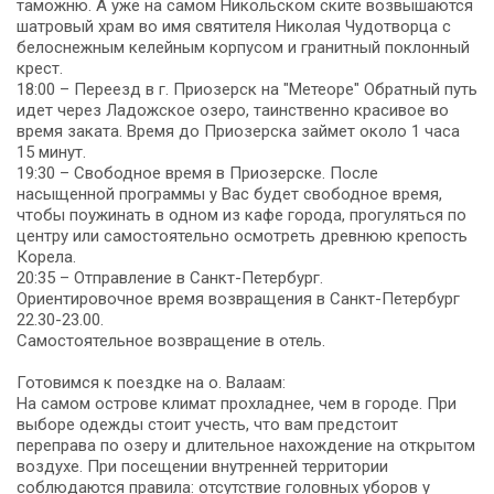
таможню. А уже на самом Никольском ските возвышаются
шатровый храм во имя святителя Николая Чудотворца с
белоснежным келейным корпусом и гранитный поклонный
крест.
18:00 – Переезд в г. Приозерск на "Метеоре" Обратный путь
идет через Ладожское озеро, таинственно красивое во
время заката. Время до Приозерска займет около 1 часа
15 минут.
19:30 – Свободное время в Приозерске. После
насыщенной программы у Вас будет свободное время,
чтобы поужинать в одном из кафе города, прогуляться по
центру или самостоятельно осмотреть древнюю крепость
Корела.
20:35 – Отправление в Санкт-Петербург.
Ориентировочное время возвращения в Санкт-Петербург
22.30-23.00.
Самостоятельное возвращение в отель.
Готовимся к поездке на о. Валаам:
На самом острове климат прохладнее, чем в городе. При
выборе одежды стоит учесть, что вам предстоит
переправа по озеру и длительное нахождение на открытом
воздухе. При посещении внутренней территории
соблюдаются правила: отсутствие головных уборов у