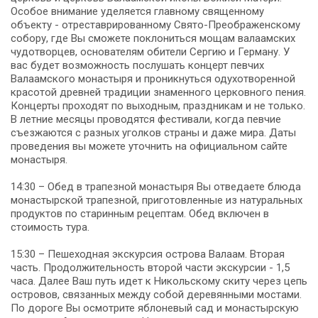
Особое внимание уделяется главному священному
объекту - отреставрированному Свято-Преображенскому
собору, где Вы сможете поклониться мощам валаамских
чудотворцев, основателям обители Сергию и Герману. У
вас будет возможность послушать концерт певчих
Валаамского монастыря и проникнуться одухотворенной
красотой древней традиции знаменного церковного пения.
Концерты проходят по выходным, праздникам и не только.
В летние месяцы проводятся фестивали, когда певчие
съезжаются с разных уголков страны и даже мира. Даты
проведения вы можете уточнить на официальном сайте
монастыря.
14:30 – Обед в трапезной монастыря Вы отведаете блюда
монастырской трапезной, приготовленные из натуральных
продуктов по старинным рецептам. Обед включен в
стоимость тура.
15:30 – Пешеходная экскурсия острова Валаам. Вторая
часть. Продолжительность второй части экскурсии - 1,5
часа. Далее Ваш путь идет к Никольскому скиту через цепь
островов, связанных между собой деревянными мостами.
По дороге Вы осмотрите яблоневый сад и монастырскую