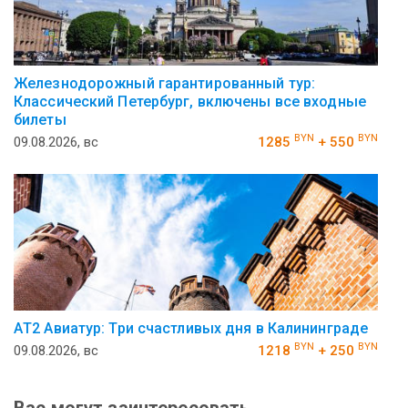
Железнодорожный гарантированный тур:
Классический Петербург, включены все входные
билеты
BYN
BYN
09.08.2026, вс
1285
+ 550
АT2 Авиатур: Три счастливых дня в Калининграде
BYN
BYN
09.08.2026, вс
1218
+ 250
Вас могут заинтересовать