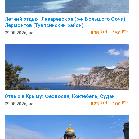
Летний отдых: Лазаревское (р-н Большого Сочи),
Лермонтов (Туапсинский район)
BYN
BYN
09.08.2026, вс
808
+ 150
Отдых в Крыму: Феодосия, Коктебель, Судак
BYN
BYN
09.08.2026, вс
823
+ 100