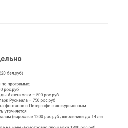
дельно
20 бел.руб)
 по программе:
0 рос.руб
ды Ахвенкоски – 500 рос.руб
парк Рускеала – 750 рос.руб
а фонтанов в Петергофе с экскурсионным
ь уточняется
налам (взрослые 1200 рос.руб., школьники до 14 лет
да на Неве»+смотровая площадка 1800 рос.руб