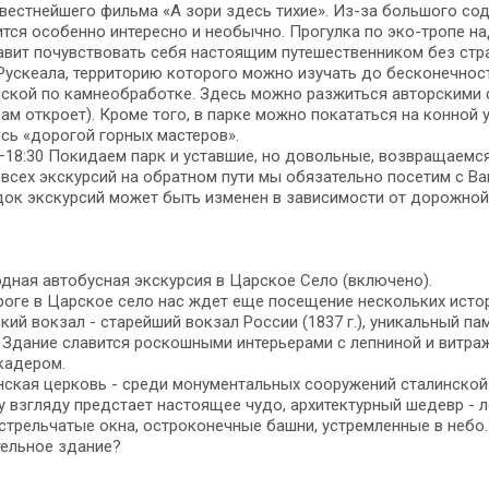
вестнейшего фильма «А зори здесь тихие». Из-за большого со
тся особенно интересно и необычно. Прогулка по эко-тропе н
авит почувствовать себя настоящим путешественником без стра
Рускеала, территорию которого можно изучать до бесконечнос
ской по камнеобработке. Здесь можно разжиться авторскими су
вам откроет). Кроме того, в парке можно покататься на конной 
сь «дорогой горных мастеров».
–18:30 Покидаем парк и уставшие, но довольные, возвращаемся
всех экскурсий на обратном пути мы обязательно посетим с Ва
ок экскурсий может быть изменен в зависимости от дорожной
дная автобусная экскурсия в Царское Село (включено).
оге в Царское село нас ждет еще посещение нескольких исто
кий вокзал - старейший вокзал России (1837 г.), уникальный па
. Здание славится роскошными интерьерами с лепниной и витр
кадером.
ская церковь - среди монументальных сооружений сталинской 
 взгляду предстает настоящее чудо, архитектурный шедевр - 
стрельчатые окна, остроконечные башни, устремленные в небо
тельное здание?