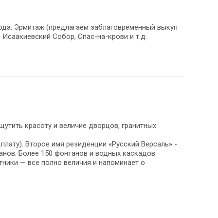
ода: Эрмитаж (предлагаем заблаговременный выкуп
 Исаакиевский Собор, Спас-на-крови и т.д.
щутить красоту и величие дворцов, гранитных
плату). Второе имя резиденции «Русский Версаль» -
ов. Более 150 фонтанов и водных каскадов
тники — все полно величия и напоминает о