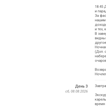
18.45 
и пара
За фас
нашим
доходн
и тех,
В заве
видны 
другое
Ночная
(Доп. 
набере
очаров
Возвра
Ночлег
Завтра
День 3
сб, 08.08.2026
Экскур
карель
время 