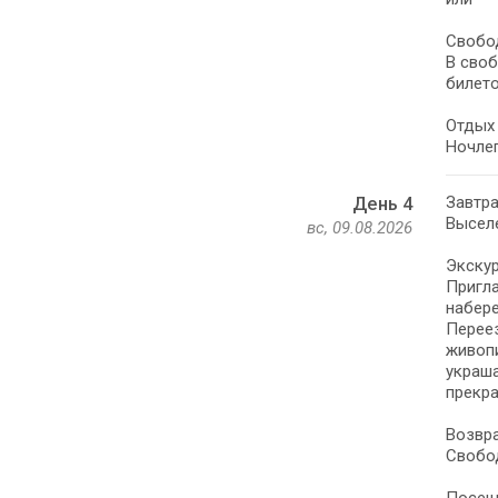
Свобод
В своб
билето
Отдых 
Ночлег
Завтра
День 4
Выселе
вс, 09.08.2026
Экскур
Пригла
набере
Переез
живоп
украша
прекра
Возвра
Свобод