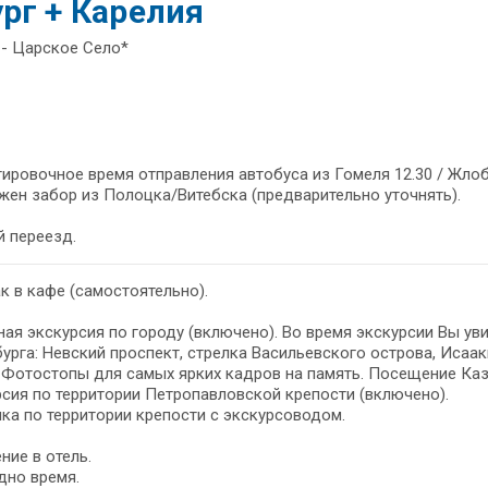
рг + Карелия
 - Царское Село*
ировочное время отправления автобуса из Гомеля 12.30 / Жлобин
ен забор из Полоцка/Витебска (предварительно уточнять).
 переезд.
к в кафе (самостоятельно).
ая экскурсия по городу (включено). Во время экскурсии Вы у
урга: Невский проспект, стрелка Васильевского острова, Исаак
 Фотостопы для самых ярких кадров на память. Посещение Каз
сия по территории Петропавловской крепости (включено).
ка по территории крепости с экскурсоводом.
ние в отель.
дно время.