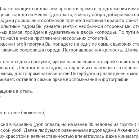
Для желающих предлагаем провести время в продолжении изуч
дные города на Неве». (доп.плата, к месту сбора добираемся с
адами роскошных особняков прячется истинная красота Санкт-
 опытным гидом Вы узнаете центр с необычной стороны: мы о
ых домов, пройдём в удивительные дворы-колодцы. По пути о
 кто жил в них на протяжении нескольких столетий.
ршении этой прогуки Вы попадёте на одну из самых высоких с
главные сокровища города: Петропавловская крепость, Шпиль
.
 теплоходная прогулка, ярким завершением которой является 
оплата). Десятки теплоходов, катеров и яхт заполняют в ночное
жных, достопримечательностей Петербурга и разведенных мос
ывает, оставляя самые яркие воспоминания и фотографии.
щение в отель.
.
к в отеле (включено).
сия в Карелию (доп.оплата, но не менее 30 человек из группы)
ской ухой. Далее любуемся равнинными водопадами Ахвенкоск
их красотой и величественностью впечатлились даже кинемато