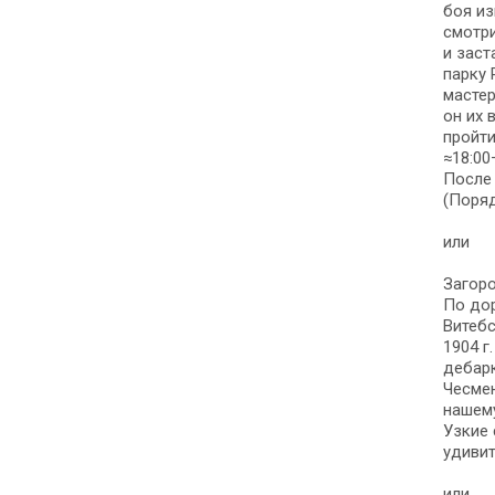
боя из
смотри
и заст
парку 
мастер
он их 
пройти
≈18:00
После 
(Поряд
или
Загоро
По дор
Витебс
1904 г
дебар
Чесмен
нашему
Узкие 
удиви
или