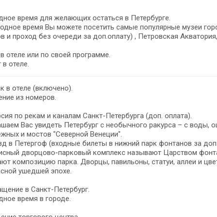
ное время для желающих остаться в Петербурге.
одное время Вы можете посетить самые популярные музеи гор
в и проход без очереди за доп.оплату) , Петровская Акватория,
в отеле или по своей программе.
 в отеле.
к в отеле (включено).
ние из номеров.
сия по рекам и каналам Санкт-Петербурга (доп. оплата).
шаем Вас увидеть Петербург с необычного ракурса – с воды, о
жных и мостов "Северной Венеции".
д в Петергоф (входные билеты в нижний парк фонтанов за доп.
исный дворцово-парковый комплекс называют Царством фонтан
ют композицию парка. Дворцы, павильоны, статуи, аллеи и цве
сной ушедшей эпохе.
щение в Санкт-Петербург.
ное время в городе.