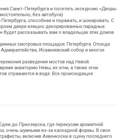
ения Санкт-Петербурга и посетить экскурсию «Дворы
амостоятельно, без автобуса)
Петербурга, способная и поражать, и шокировать. С
ткроем двери изящно декорированных парадных
н будет рассказывать вам о владельцах этих домов
таринных смотровых площадок Петербурга. Отсюда
 Адмиралтейства, Исаакиевский собор и многое
церемония разведения мостов над Невой.
 время акваторию Невы, их огни, а также огни
тов отражаются в воде. Все происходящее
. Едем до Приозерска, где перекусим ароматной
и, очень шумными из-за каскадной формы. В свое
графисты, включив Ахвенкоски в сцену последнего