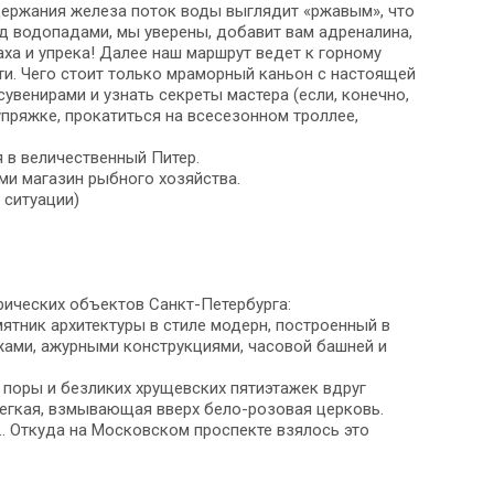
держания железа поток воды выглядит «ржавым», что
ад водопадами, мы уверены, добавит вам адреналина,
ха и упрека! Далее наш маршрут ведет к горному
ти. Чего стоит только мраморный каньон с настоящей
венирами и узнать секреты мастера (если, конечно,
упряжке, прокатиться на всесезонном троллее,
 в величественный Питер.
ми магазин рыбного хозяйства.
 ситуации)
рических объектов Санкт-Петербурга:
мятник архитектуры в стиле модерн, построенный в
ажами, ажурными конструкциями, часовой башней и
поры и безликих хрущевских пятиэтажек вдруг
легкая, взмывающая вверх бело-розовая церковь.
… Откуда на Московском проспекте взялось это