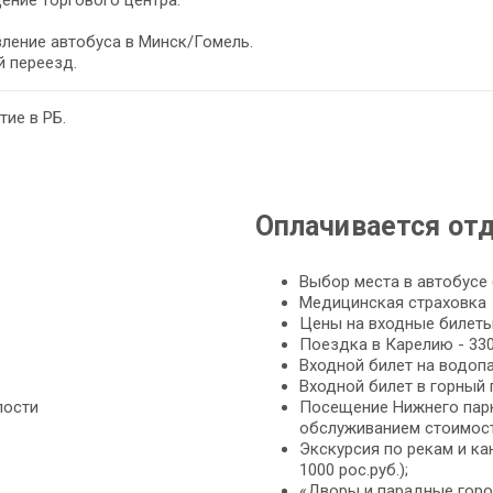
ние торгового центра.
ление автобуса в Минск/Гомель.
 переезд.
ие в РБ.
Оплачивается от
Выбор места в автобусе (
Медицинская страховка
Цены на входные билеты
Поездка в Карелию - 330
Входной билет на водопа
Входной билет в горный 
пости
Посещение Нижнего парк
обслуживанием стоимост
Экскурсия по рекам и ка
1000 рос.руб.);
«Дворы и парадные горо