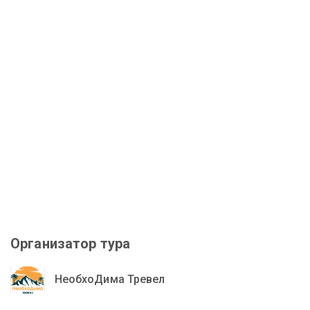
Организатор тура
НеобхоДима Тревел