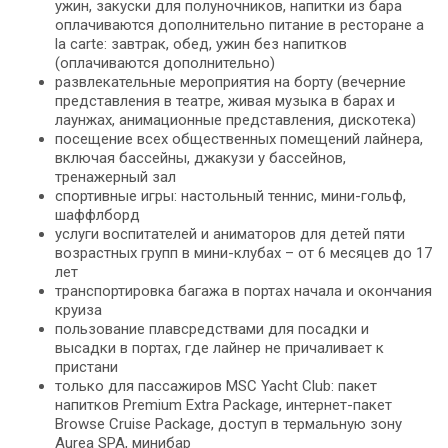
ужин, закуски для полуночников, напитки из бара
оплачиваются дополнительно питание в ресторане a
la carte: завтрак, обед, ужин без напитков
(оплачиваются дополнительно)
развлекательные мероприятия на борту (вечерние
представления в театре, живая музыка в барах и
лаунжах, анимационные представления, дискотека)
посещение всех общественных помещений лайнера,
включая бассейны, джакузи у бассейнов,
тренажерный зал
спортивные игры: настольный теннис, мини-гольф,
шаффлборд
услуги воспитателей и аниматоров для детей пяти
возрастных групп в мини-клубах – от 6 месяцев до 17
лет
транспортировка багажа в портах начала и окончания
круиза
пользование плавсредствами для посадки и
высадки в портах, где лайнер не причаливает к
пристани
только для пассажиров MSC Yacht Club: пакет
напитков Premium Extra Package, интернет-пакет
Browse Cruise Package, доступ в термальную зону
Aurea SPA, минибар