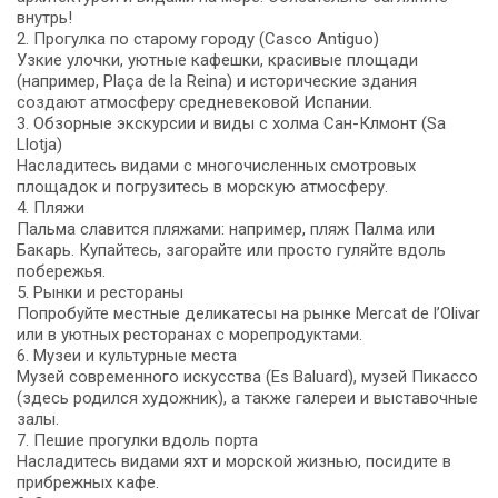
внутрь!
2. Прогулка по старому городу (Casco Antiguo)
Узкие улочки, уютные кафешки, красивые площади
(например, Plaça de la Reina) и исторические здания
создают атмосферу средневековой Испании.
3. Обзорные экскурсии и виды с холма Сан-Клмонт (Sa
Llotja)
Насладитесь видами с многочисленных смотровых
площадок и погрузитесь в морскую атмосферу.
4. Пляжи
Пальма славится пляжами: например, пляж Палма или
Бакарь. Купайтесь, загорайте или просто гуляйте вдоль
побережья.
5. Рынки и рестораны
Попробуйте местные деликатесы на рынке Mercat de l’Olivar
или в уютных ресторанах с морепродуктами.
6. Музеи и культурные места
Музей современного искусства (Es Baluard), музей Пикассо
(здесь родился художник), а также галереи и выставочные
залы.
7. Пешие прогулки вдоль порта
Насладитесь видами яхт и морской жизнью, посидите в
прибрежных кафе.