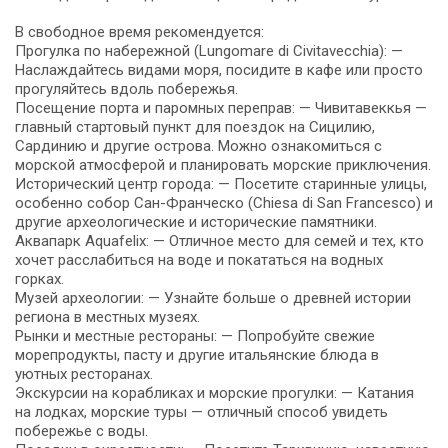
В свободное время рекомендуется:
Прогулка по набережной (Lungomare di Civitavecchia): —
Наслаждайтесь видами моря, посидите в кафе или просто
прогуляйтесь вдоль побережья.
Посещение порта и паромных переправ: — Чивитавеккья —
главный стартовый пункт для поездок на Сицилию,
Сардинию и другие острова. Можно ознакомиться с
морской атмосферой и планировать морские приключения.
Исторический центр города: — Посетите старинные улицы,
особенно собор Сан-Франческо (Chiesa di San Francesco) и
другие археологические и исторические памятники.
Аквапарк Aquafelix: — Отличное место для семей и тех, кто
хочет расслабиться на воде и покататься на водных
горках.
Музей археологии: — Узнайте больше о древней истории
региона в местных музеях.
Рынки и местные рестораны: — Попробуйте свежие
морепродукты, пасту и другие итальянские блюда в
уютных ресторанах.
Экскурсии на корабликах и морские прогулки: — Катания
на лодках, морские туры — отличный способ увидеть
побережье с воды.