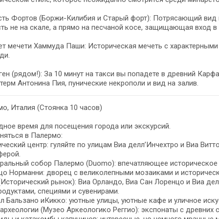
ть Фортов (Боржи-Килибия и Старый форт): Потрясающий вид на
ть не на скале, а прямо на песчаной косе, защищающая вход в 
т мечети Хаммуда Паши: Историческая мечеть с характерными
ди.
ен (рядом!): За 10 минут на такси вы попадете в древний Карф
терм Антонина Пия, пунические некрополи и вид на залив.
о, Италия (Стоянка 10 часов)
ное время для посещения города или экскурсий.
няться в Палермо:
ческий центр: гуляйте по улицам Виа делл’Инчехтро и Виа Витт
ферой.
ральный собор Палермо (Duomo): впечатляющее историческое 
цо Норманни: дворец с великолепными мозаиками и историческ
(Исторический рынок): Виа Орландо, Виа Сан Лоренцо и Виа де
одуктами, специями и сувенирами.
л Бальзано иКикко: уютные улицы, уютные кафе и уличное иску
археологии (Музео Аркеологико Реггио): экспонаты с древних с