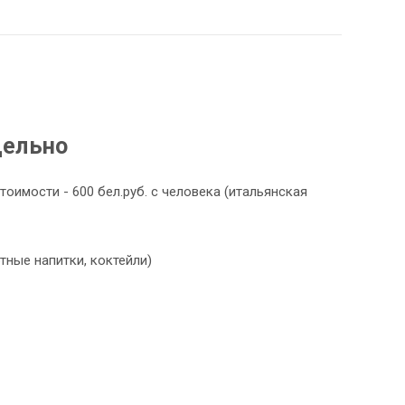
дельно
тоимости - 600 бел.руб. с человека (итальянская
ртные напитки, коктейли)