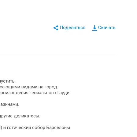
Скачать
устить.
ясающими видами на город.
роизведения гениального Гауди.
газинами.
другие деликатесы.
) и готический собор Барселоны.