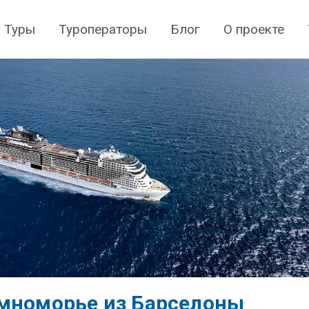
Туры
Туроператоры
Блог
О проекте
емноморье из Барселоны