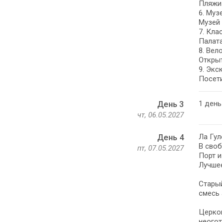
Пляжи 
6. Муз
Музей 
7. Кла
Палата
8. Вел
Открыт
9. Экс
Посети
1 день
День 3
чт, 06.05.2027
Ла Гул
День 4
В своб
пт, 07.05.2027
Порт и
Лучшее
Старый
смесь 
Церков
неогот