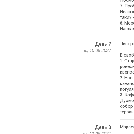
Посмот
7. Про
Неапол
таких к
8. Мор
Наслад
Ливорн
День 7
пн, 10.05.2027
В своб
1. Ста
ровесн
крепос
2. Нов
канало
погуля
3. Ка
Дуомо 
собор 
террак
Марсел
День 8
вт, 11.05.2027