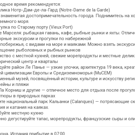
одное время рекомендуется:
илика Нотр-Дам-де-ла-Гард (Notre-Dame de la Garde)
знаменитая достопримечательность города. Поднимитесь на х
земного моря.
гулка по Старому порту (Vieux Port)
 Марселя: рыбацкая гавань, кафе, рыбные рынки и яхты. Отлич
орные экскурсии и прогулки по набережной
побережья, с видами на море и маяками. Можно взять экскурс
сещение рыболовных и рыбных рынков
ство с местной кухней, свежие морепродукты и местные делик
орический центр и кварталы
уйте район Ле Панье — узкие улочки, архитектура 19 века, кре
зей цивилизации Европы и Средиземноморья (MuCEM)
енный музей, посвящённый истории, культуре и искусству реги
сейны и пляжи
а Корниш и другие — отличное место для отдыха после прогул
нтюры в природных парках
те национальный парк Кальанки (Calanques) — потрясающие ск
ия и катания на каяках.
буйте местную кухню
но дегустируйте тапас, морепродукты, французские сыры и оли
она, Испания прибытие в 07:00.