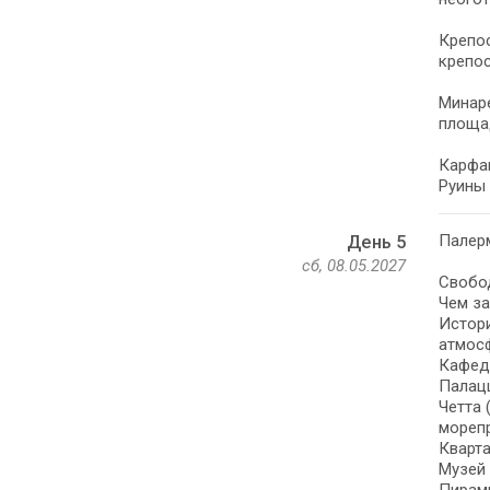
Крепос
крепос
Минаре
площа
Карфаг
Руины 
Палерм
День 5
сб, 08.05.2027
Свобод
Чем за
Истори
атмос
Кафед
Палац
Четта 
морепр
Кварта
Музей 