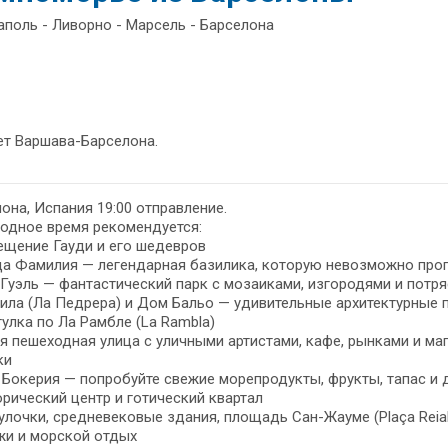
аполь - Ливорно - Марсель - Барселона
ет Варшава-Барселона.
она, Испания 19:00 отправление.
одное время рекомендуется:
ещение Гауди и его шедевров
а Фамилия — легендарная базилика, которую невозможно проп
Гуэль — фантастический парк с мозаиками, изгородями и потр
ла (Ла Педрера) и Дом Бальо — удивительные архитектурные п
гулка по Ла Рамбле (La Rambla)
я пешеходная улица с уличными артистами, кафе, рынками и ма
ки
Бокерия — попробуйте свежие морепродукты, фрукты, тапас и 
орический центр и готический квартал
улочки, средневековые здания, площадь Сан-Жауме (Plaça Reial
жи и морской отдых