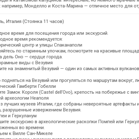
ды и катакомбы капуцинов: интересные, но немного мрачные м
 например, Монделло и Коста-Марина — отличное место для от
ь, Италия (Стоянка 11 часов)
ное время для посещения города или экскурсий.
одное время рекомендуется:
орический центр и улицы Спаканаполи
яйтесь по старинным улочкам, посмотрите на красивые площад
 дель Оно — сердце города.
орамные виды с Везувия
ите на знаменитый Везувий — один из самых активных вулкано
подняться на Везувий или прогуляться по маршрутам вокруг, л
ический Гамберти Гобелли
те Замок Короля (Castel dell'Ovo), крепость на побережье с 
ей археологии Неаполя
з лучших музеев Италии, где собраны невероятные артефакты 
, разрушенные извержением Везувия.
пеи и Геркуланум
ите экскурсию в археологические раскопки Помпей или Геркул
оженных во времени.
ъем к Вилле Сан-Микеле