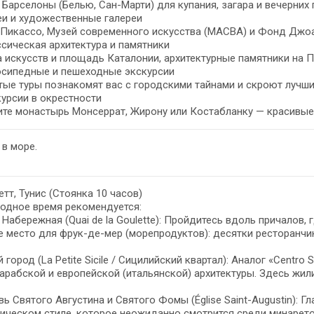
Барселоны (Белью, Сан-Марти) для купания, загара и вечерних 
еи и художественные галереи
Пикассо, Музей современного искусства (MACBA) и Фонд Джоа
ссическая архитектура и памятники
 искусств и площадь Каталонии, архитектурные памятники на П
осипедные и пешеходные экскурсии
ые туры познакомят вас с городскими тайнами и скроют лучши
курсии в окрестности
те монастырь Монсеррат, Жирону или Костабланку — красивые
 в море.
етт, Тунис (Стоянка 10 часов)
одное время рекомендуется:
 Набережная (Quai de la Goulette): Пройдитесь вдоль причалов, 
 место для фрук-де-мер (морепродуктов): десятки ресторанчи
 город (La Petite Sicile / Сицилийский квартал): Аналог «Centro
арабской и европейской (итальянской) архитектуры. Здесь жил
ь Святого Августина и Святого Фомы (Église Saint-Augustin): 
ическом стиле, которое неожиданно смотрится среди минарето