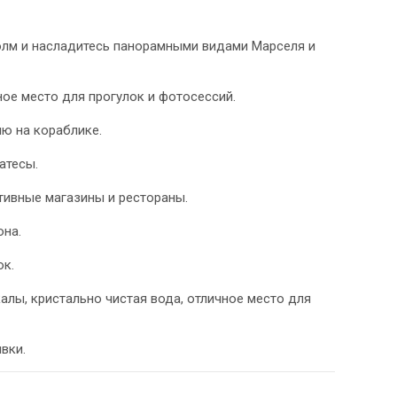
олм и насладитесь панорамными видами Марселя и
ное место для прогулок и фотосессий.
ию на кораблике.
атесы.
ативные магазины и рестораны.
она.
ок.
алы, кристально чистая вода, отличное место для
вки.