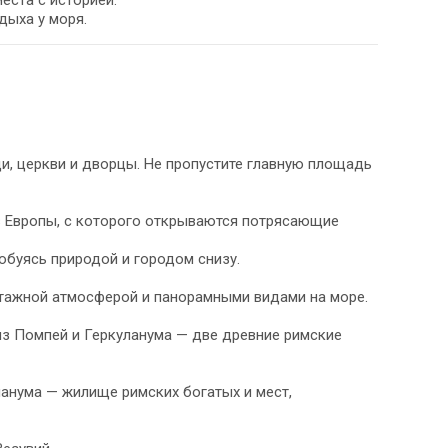
еста с историей.
дыха у моря.
и, церкви и дворцы. Не пропустите главную площадь
в Европы, с которого открываются потрясающие
юбуясь природой и городом снизу.
винтажной атмосферой и панорамными видами на море.
из Помпей и Геркуланума — две древние римские
анума — жилище римских богатых и мест,