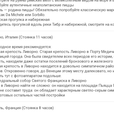
рите на руины римских вилл с великолепным видом на море и В
буйте аутентичные неаполитанские пиццы
ь — родина пиццы! Обязательно попробуйте классическую марг
ак Da Michele или Sorbillo.
ская прогулка и набережная
итесь прогулкой вдоль реки Тибр и набережной, смотрите на к
о, Италия (Стоянка 11 часов)
одное время рекомендуется:
рая крепость Ливорно. Старая крепость Ливорно в Порту Медич
ицей города. Она была свидетелем всех периодов его истории, 
ть, находили даже остатки поселений бронзового и железного 
ая крепость в Ливорно находится в довольно симпатичном райо
в. Откровенно говоря, до Венеции этому месту далековато, но
ть тут с фотоаппаратом подольше.
федральный собор Святого Франциска в Ливорно
в Ливорно найти не сложно: он находится на площади Пьяцца Г
не составит труда: он обладает характерным светло-серым си
отовых остальных частей постройки
ь, Франция (Стоянка 8 часов)