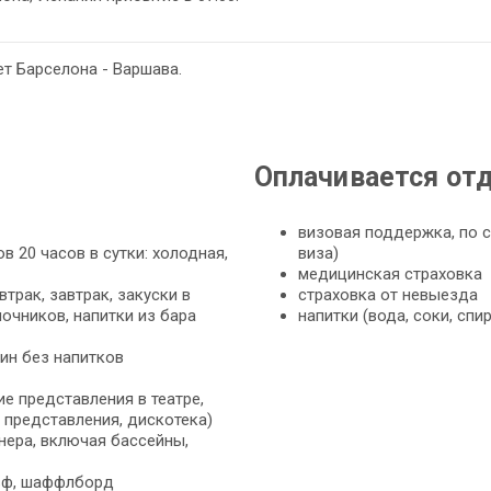
т Барселона - Варшава.
Оплачивается от
визовая поддержка, по с
в 20 часов в сутки: холодная,
виза)
медицинская страховка
втрак, завтрак, закуски в
страховка от невыезда
ночников, напитки из бара
напитки (вода, соки, спи
ужин без напитков
е представления в театре,
 представления, дискотека)
ера, включая бассейны,
льф, шаффлборд