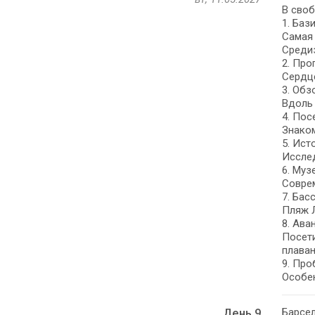
В своб
1. Баз
Самая 
Среди
2. Про
Сердце
3. Обз
Вдоль 
4. По
Знаком
5. Ист
Исслед
6. Му
Соврем
7. Бас
Пляж Л
8. Ава
Посети
плаван
9. Про
Особен
Барсел
День 9