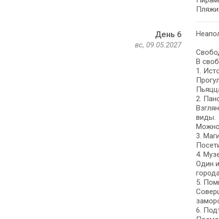
Пирами
Пляжи:
Неапол
День 6
вс, 09.05.2027
Свобод
В своб
1. Ист
Прогул
Пьяцца
2. Пан
Взглян
виды.
Можно 
3. Маг
Посети
4. Муз
Один и
города
5. Пом
Соверш
замор
6. Под