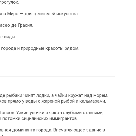
прогулок.
на Миро — для ценителей искусства.
асео де Грасия.
е виды.
 города и природные красоты рядом.
где рыбаки чинят лодки, а чайки кружат над морем.
ков прямо у воды с жареной рыбой и кальмарами.
 Storico». Узкие улочки с ярко-голубыми ставнями,
и потомки сицилийских иммигрантов.
Главная доминанта города. Впечатляющее здание в
в.