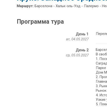
Маршрут:
Барселона - Хальк-эль-Уэд - Палермо - Не
Программа тура
Перел
День 1
вт, 04.05.2027
Барсел
День 2
В своб
ср, 05.05.2027
1. Пос
Саград
Парке 
Дом Ми
2. Про
Главна
3. Рын
Рынок 
4. Ист
Узкие 
5. Пля