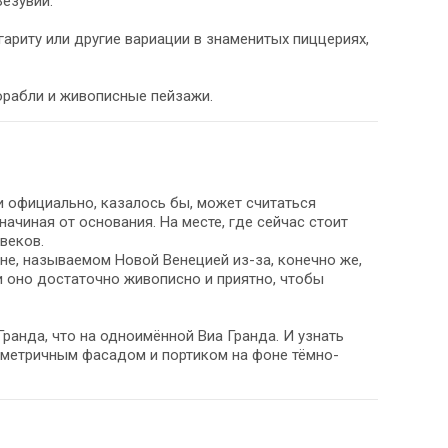
езувий.
ариту или другие вариации в знаменитых пиццериях,
орабли и живописные пейзажи.
и официально, казалось бы, может считаться
начиная от основания. На месте, где сейчас стоит
веков.
не, называемом Новой Венецией из-за, конечно же,
 и оно достаточно живописно и приятно, чтобы
ранда, что на одноимённой Виа Гранда. И узнать
мметричным фасадом и портиком на фоне тёмно-