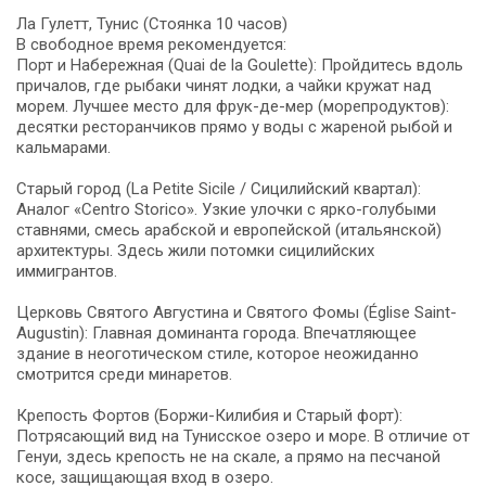
Ла Гулетт, Тунис (Стоянка 10 часов)
В свободное время рекомендуется:
Порт и Набережная (Quai de la Goulette): Пройдитесь вдоль
причалов, где рыбаки чинят лодки, а чайки кружат над
морем. Лучшее место для фрук-де-мер (морепродуктов):
десятки ресторанчиков прямо у воды с жареной рыбой и
кальмарами.
Старый город (La Petite Sicile / Сицилийский квартал):
Аналог «Centro Storico». Узкие улочки с ярко-голубыми
ставнями, смесь арабской и европейской (итальянской)
архитектуры. Здесь жили потомки сицилийских
иммигрантов.
Церковь Святого Августина и Святого Фомы (Église Saint-
Augustin): Главная доминанта города. Впечатляющее
здание в неоготическом стиле, которое неожиданно
смотрится среди минаретов.
Крепость Фортов (Боржи-Килибия и Старый форт):
Потрясающий вид на Тунисское озеро и море. В отличие от
Генуи, здесь крепость не на скале, а прямо на песчаной
косе, защищающая вход в озеро.