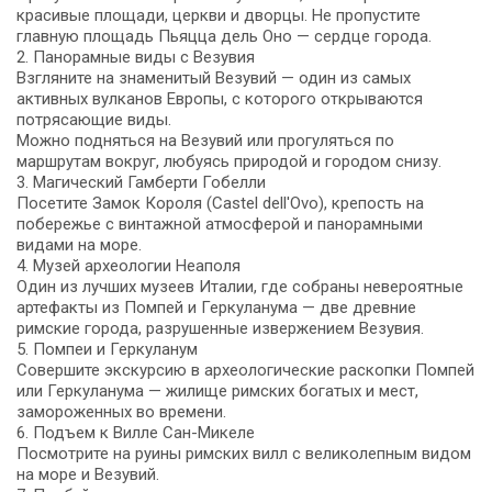
красивые площади, церкви и дворцы. Не пропустите
главную площадь Пьяцца дель Оно — сердце города.
2. Панорамные виды с Везувия
Взгляните на знаменитый Везувий — один из самых
активных вулканов Европы, с которого открываются
потрясающие виды.
Можно подняться на Везувий или прогуляться по
маршрутам вокруг, любуясь природой и городом снизу.
3. Магический Гамберти Гобелли
Посетите Замок Короля (Castel dell'Ovo), крепость на
побережье с винтажной атмосферой и панорамными
видами на море.
4. Музей археологии Неаполя
Один из лучших музеев Италии, где собраны невероятные
артефакты из Помпей и Геркуланума — две древние
римские города, разрушенные извержением Везувия.
5. Помпеи и Геркуланум
Совершите экскурсию в археологические раскопки Помпей
или Геркуланума — жилище римских богатых и мест,
замороженных во времени.
6. Подъем к Вилле Сан-Микеле
Посмотрите на руины римских вилл с великолепным видом
на море и Везувий.