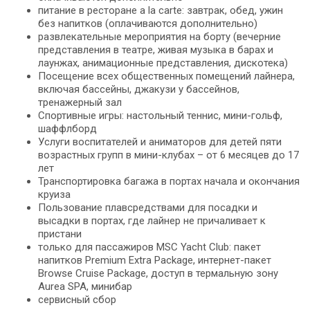
питание в ресторане a la carte: завтрак, обед, ужин
без напитков (оплачиваются дополнительно)
развлекательные мероприятия на борту (вечерние
представления в театре, живая музыка в барах и
лаунжах, анимационные представления, дискотека)
Посещение всех общественных помещений лайнера,
включая бассейны, джакузи у бассейнов,
тренажерный зал
Спортивные игры: настольный теннис, мини-гольф,
шаффлборд
Услуги воспитателей и аниматоров для детей пяти
возрастных групп в мини-клубах – от 6 месяцев до 17
лет
Транспортировка багажа в портах начала и окончания
круиза
Пользование плавсредствами для посадки и
высадки в портах, где лайнер не причаливает к
пристани
только для пассажиров MSC Yacht Club: пакет
напитков Premium Extra Package, интернет-пакет
Browse Cruise Package, доступ в термальную зону
Aurea SPA, минибар
сервисный сбор