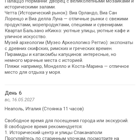
Палаццо Норманни: дворец с великолепными мозаиками и
историческими залами.
Четта (Исторический рынок): Виа Орландо, Виа Сан
Лоренцо и Виа делла Луна — отличные рынки с свежими
продуктами, морепродуктами, специями и сувенирами.
Квартал Бальзано иКикко: уютные улицы, уютные кафе и
уличное искусство.
Музей археологии (Музео Аркеологико Реггио): экспонаты
с древних скифских, римских и греческих времен.
Пирамиды и катакомбы капуцинов: интересные, но
немного мрачные места с историей.
Пляжи: например, Монделло и Коста-Марина — отличное
место для отдыха у моря.
День 6
вс, 16.05.2027
Неаполь, Италия (Стоянка 11 часов)
Свободное время для посещения города или экскурсий.
В свободное время рекомендуется:
1. Исторический центр и улицы Спаканаполи
Прогуляйтесь по старинным улочкам, посмотрите на