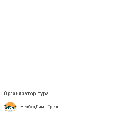
Организатор тура
НеобхоДима Тревел