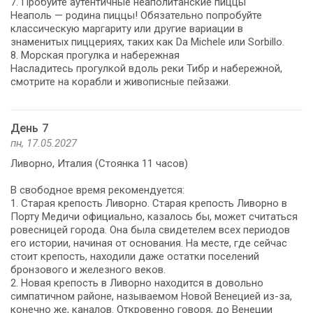
7. Пробуйте аутентичные неаполитанские пиццы
Неаполь — родина пиццы! Обязательно попробуйте
классическую маргариту или другие вариации в
знаменитых пиццериях, таких как Da Michele или Sorbillo.
8. Морская прогулка и набережная
Насладитесь прогулкой вдоль реки Тибр и набережной,
смотрите на корабли и живописные пейзажи.
День 7
пн, 17.05.2027
Ливорно, Италия (Стоянка 11 часов)
В свободное время рекомендуется:
1. Старая крепость Ливорно. Старая крепость Ливорно в
Порту Медичи официально, казалось бы, может считаться
ровесницей города. Она была свидетелем всех периодов
его истории, начиная от основания. На месте, где сейчас
стоит крепость, находили даже остатки поселений
бронзового и железного веков.
2. Новая крепость в Ливорно находится в довольно
симпатичном районе, называемом Новой Венецией из-за,
конечно же, каналов. Откровенно говоря, до Венеции