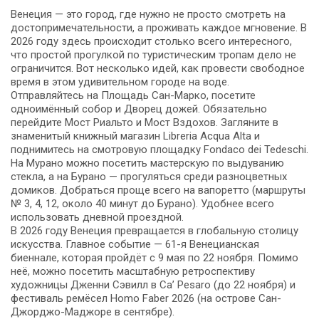
Венеция — это город, где нужно не просто смотреть на
достопримечательности, а проживать каждое мгновение. В
2026 году здесь происходит столько всего интересного,
что простой прогулкой по туристическим тропам дело не
ограничится. Вот несколько идей, как провести свободное
время в этом удивительном городе на воде.
Отправляйтесь на Площадь Сан-Марко, посетите
одноимённый собор и Дворец дожей. Обязательно
перейдите Мост Риальто и Мост Вздохов. Загляните в
знаменитый книжный магазин Libreria Acqua Alta и
поднимитесь на смотровую площадку Fondaco dei Tedeschi.
На Мурано можно посетить мастерскую по выдуванию
стекла, а на Бурано — прогуляться среди разноцветных
домиков. Добраться проще всего на вапоретто (маршруты
№ 3, 4, 12, около 40 минут до Бурано). Удобнее всего
использовать дневной проездной.
В 2026 году Венеция превращается в глобальную столицу
искусства. Главное событие — 61-я Венецианская
биеннале, которая пройдёт с 9 мая по 22 ноября. Помимо
неё, можно посетить масштабную ретроспективу
художницы Дженни Сэвилл в Ca’ Pesaro (до 22 ноября) и
фестиваль ремёсел Homo Faber 2026 (на острове Сан-