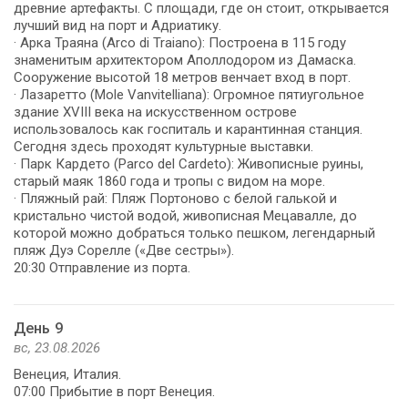
древние артефакты. С площади, где он стоит, открывается
лучший вид на порт и Адриатику.
· Арка Траяна (Arco di Traiano): Построена в 115 году
знаменитым архитектором Аполлодором из Дамаска.
Сооружение высотой 18 метров венчает вход в порт.
· Лазаретто (Mole Vanvitelliana): Огромное пятиугольное
здание XVIII века на искусственном острове
использовалось как госпиталь и карантинная станция.
Сегодня здесь проходят культурные выставки.
· Парк Кардето (Parco del Cardeto): Живописные руины,
старый маяк 1860 года и тропы с видом на море.
· Пляжный рай: Пляж Портоново с белой галькой и
кристально чистой водой, живописная Мецавалле, до
которой можно добраться только пешком, легендарный
пляж Дуэ Сорелле («Две сестры»).
День 9
вс, 23.08.2026
Венеция, Италия.
07:00 Прибытие в порт Венеция.