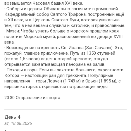
возвышается Часовая башня XVI века.
· Соборы и церкви: Обязательно загляните в романский
Кафедральный собор Святого Трифона, построенный ещё
в XII веке, и в Церковь Святого Луки, которая уникальна
тем, что в ней веками служили и католики, и православные.
· Музеи: Чтобы узнать больше о морском прошлом края,
посетите Морской музей, расположенный во дворце XVIII
века.
· Восхождение на крепость Св. Иоанна (San Giovanni): Это,
пожалуй, главное приключение. Путь из 1350 ступеней
(около 1,5 часов) ведёт к старой крепости, откуда
открывается захватывающая панорама на залив.
· Походы в горы: Если вы захотите большего, окрестности
Котора — настоящий рай для треккинга. Популярные
направления — горы Ловчен (1 749 м) и Орьен (1 895 м), с
вершин которых открываются потрясающие виды.
20:30 Отправление из порта.
День 4
вт, 18.08.2026