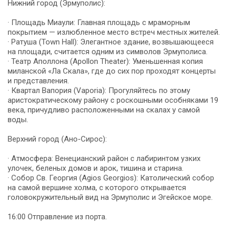
Нижний город (Эрмуполис):
· Площадь Миаули: Главная площадь с мраморным
покрытием — излюбленное место встреч местных жителей.
· Ратуша (Town Hall): Элегантное здание, возвышающееся
на площади, считается одним из символов Эрмуполиса.
· Театр Аполлона (Apollon Theater): Уменьшенная копия
миланской «Ла Скала», где до сих пор проходят концерты
и представления.
· Квартал Вапория (Vaporia): Прогуляйтесь по этому
аристократическому району с роскошными особняками 19
века, причудливо расположенными на скалах у самой
воды.
Верхний город (Ано-Сирос):
· Атмосфера: Венецианский район с лабиринтом узких
улочек, беленых домов и арок, тишина и старина.
· Собор Св. Георгия (Agios Georgios): Католический собор
на самой вершине холма, с которого открывается
головокружительный вид на Эрмуполис и Эгейское море.
16:00 Отправление из порта.