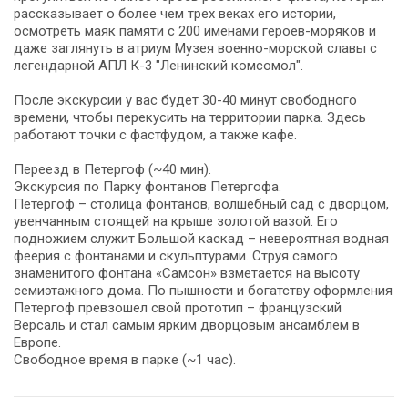
рассказывает о более чем трех веках его истории,
осмотреть маяк памяти с 200 именами героев-моряков и
даже заглянуть в атриум Музея военно-морской славы с
легендарной АПЛ К-3 "Ленинский комсомол".
После экскурсии у вас будет 30-40 минут свободного
времени, чтобы перекусить на территории парка. Здесь
работают точки с фастфудом, а также кафе.
Переезд в Петергоф (~40 мин).
Экскурсия по Парку фонтанов Петергофа.
Петергоф – столица фонтанов, волшебный сад с дворцом,
увенчанным стоящей на крыше золотой вазой. Его
подножием служит Большой каскад – невероятная водная
феерия с фонтанами и скульптурами. Струя самого
знаменитого фонтана «Самсон» взметается на высоту
семиэтажного дома. По пышности и богатству оформления
Петергоф превзошел свой прототип – французский
Версаль и стал самым ярким дворцовым ансамблем в
Европе.
Свободное время в парке (~1 час).