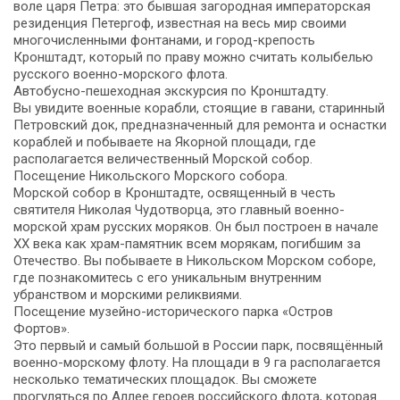
воле царя Петра: это бывшая загородная императорская
резиденция Петергоф, известная на весь мир своими
многочисленными фонтанами, и город-крепость
Кронштадт, который по праву можно считать колыбелью
русского военно-морского флота.
Автобусно-пешеходная экскурсия по Кронштадту.
Вы увидите военные корабли, стоящие в гавани, старинный
Петровский док, предназначенный для ремонта и оснастки
кораблей и побываете на Якорной площади, где
располагается величественный Морской собор.
Посещение Никольского Морского собора.
Морской собор в Кронштадте, освященный в честь
святителя Николая Чудотворца, это главный военно-
морской храм русских моряков. Он был построен в начале
XX века как храм-памятник всем морякам, погибшим за
Отечество. Вы побываете в Никольском Морском соборе,
где познакомитесь с его уникальным внутренним
убранством и морскими реликвиями.
Посещение музейно-исторического парка «Остров
Фортов».
Это первый и самый большой в России парк, посвящённый
военно-морскому флоту. На площади в 9 га располагается
несколько тематических площадок. Вы сможете
прогуляться по Аллее героев российского флота, которая