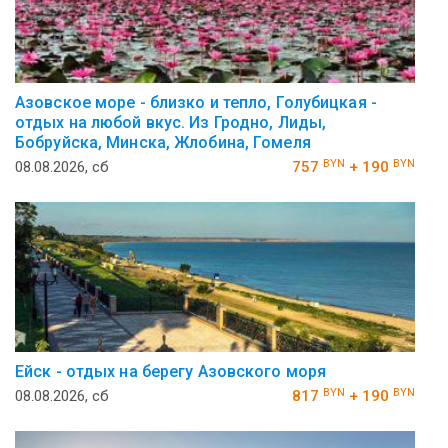
Азовское море - близко и тепло, Голубицкая -
отдых на любой вкус. Из Гродно, Лиды,
Бобруйска, Минска, Жлобина, Гомеля
BYN
BYN
08.08.2026, сб
757
+ 190
Ейск - отдых на берегу Азовского моря
BYN
BYN
08.08.2026, сб
817
+ 190