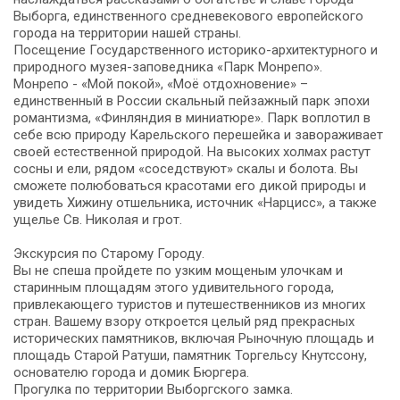
Выборга, единственного средневекового европейского
города на территории нашей страны.
Посещение Государственного историко-архитектурного и
природного музея-заповедника «Парк Монрепо».
Монрепо - «Мой покой», «Моё отдохновение» –
единственный в России скальный пейзажный парк эпохи
романтизма, «Финляндия в миниатюре». Парк воплотил в
себе всю природу Карельского перешейка и завораживает
своей естественной природой. На высоких холмах растут
сосны и ели, рядом «соседствуют» скалы и болота. Вы
сможете полюбоваться красотами его дикой природы и
увидеть Хижину отшельника, источник «Нарцисс», а также
ущелье Св. Николая и грот.
Экскурсия по Старому Городу.
Вы не спеша пройдете по узким мощеным улочкам и
старинным площадям этого удивительного города,
привлекающего туристов и путешественников из многих
стран. Вашему взору откроется целый ряд прекрасных
исторических памятников, включая Рыночную площадь и
площадь Старой Ратуши, памятник Торгельсу Кнутссону,
основателю города и домик Бюргера.
Прогулка по территории Выборгского замка.