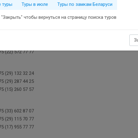
е туры
Туры в июле
Туры по замкам Беларуси
5 (29) 836 54 42
5 (17) 236 54 54
"Закрыть" чтобы вернуться на страницу поиска туров
5 (29) 322 77 12
З
5 (29) 292 77 12
5 (22) 572 77 77
5 (29) 132 32 24
5 (29) 287 44 25
5 (15) 260 57 57
5 (33) 602 87 07
5 (29) 115 70 77
5 (17) 955 77 77