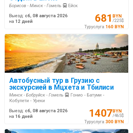
Борисов - Минск - Гомель
Ейск
681
Выезд:
сб, 08 августа 2026
BYN
/225$
на
12 дней
Туруслуга
160 BYN
Автобусный тур в Грузию с
экскурсией в Мцхета и Тбилиси
Минск - Бобруйск - Гомель
Гонио - Батуми -
Кобулети - Уреки
1407
Выезд:
сб, 08 августа 2026
BYN
/465$
на
16 дней
Туруслуга
300 BYN