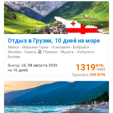
Отдых в Грузии, 10 дней на море
Минск - Марьина Горка - Осиповичи - Бобруйск -
Жлобин - Гомель
Тбилиси - Мцхета - Кобулети -
Батуми
1319
Выезд:
сб, 08 августа 2026
BYN
/440$
на
16 дней
Туруслуга
300 BYN