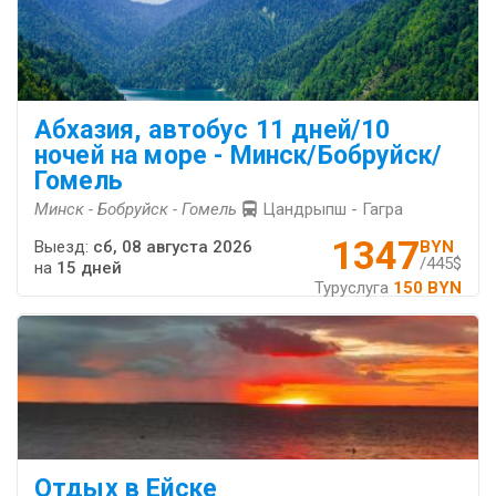
Абхазия, автобус 11 дней/10
ночей на море - Минск/Бобруйск/
Гомель
Минск - Бобруйск - Гомель
Цандрыпш - Гагра
1347
Выезд:
сб, 08 августа 2026
BYN
/445$
на
15 дней
Туруслуга
150 BYN
Отдых в Ейске