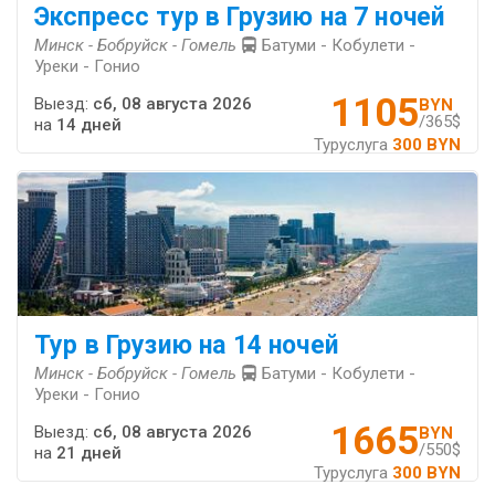
Экспресс тур в Грузию на 7 ночей
Минск - Бобруйск - Гомель
Батуми - Кобулети -
Уреки - Гонио
1105
Выезд:
сб, 08 августа 2026
BYN
/365$
на
14 дней
Туруслуга
300 BYN
Тур в Грузию на 14 ночей
Минск - Бобруйск - Гомель
Батуми - Кобулети -
Уреки - Гонио
1665
Выезд:
сб, 08 августа 2026
BYN
/550$
на
21 дней
Туруслуга
300 BYN