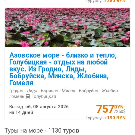
Туруслуга
250 BYN
Азовское море - близко и тепло,
Голубицкая - отдых на любой
вкус. Из Гродно, Лиды,
Бобруйска, Минска, Жлобина,
Гомеля
Гродно - Лида - Борисов - Минск - Бобруйск - Жлобин -
Гомель
Голубицкая
757
Выезд:
сб, 08 августа 2026
BYN
/250$
на
14 дней
Туруслуга
190 BYN
Туры на море - 1130 туров