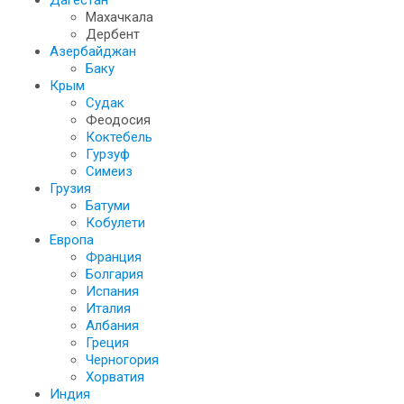
Дагестан
Махачкала
Дербент
Азербайджан
Баку
Крым
Судак
Феодосия
Коктебель
Гурзуф
Симеиз
Грузия
Батуми
Кобулети
Европа
Франция
Болгария
Испания
Италия
Албания
Греция
Черногория
Хорватия
Индия