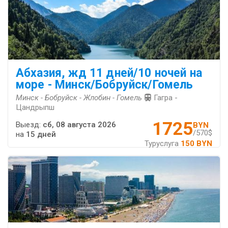
Абхазия, жд 11 дней/10 ночей на
море - Минск/Бобруйск/Гомель
Минск - Бобруйск - Жлобин - Гомель
Гагра -
Цандрыпш
1725
Выезд:
сб, 08 августа 2026
BYN
/570$
на
15 дней
Туруслуга
150 BYN