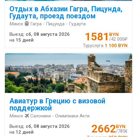
Отдых в Абхазии Гагра, Пицунда,
Гудаута, проезд поездом
Минск
Гагра - Пицунда - Гудаута
1581
Выезд:
сб, 08 августа 2026
BYN
/42 000₽
на
15 дней
Туруслуга
1 100 BYN
Авиатур в Грецию с визовой
поддержкой
Минск
Салоники - Олимпиаки Акти
2662
Выезд:
сб, 08 августа 2026
BYN
/785€
на
12 дней