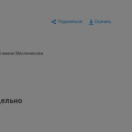
Скачать
й имени Масленикова.
дельно