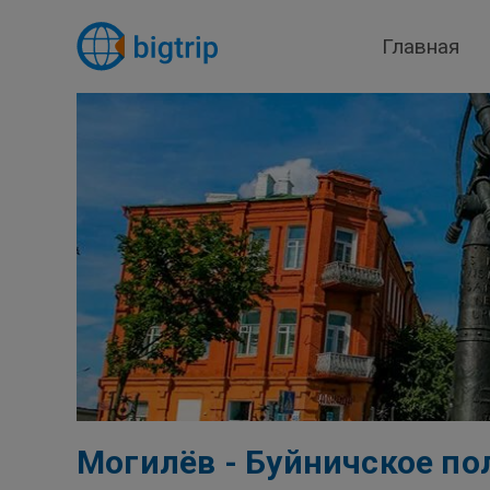
Главная
Могилёв - Буйничское по