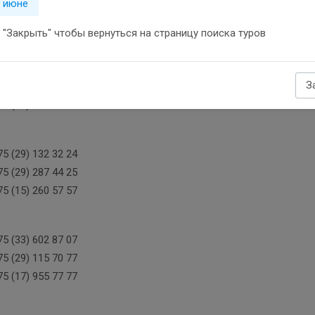
5 (29) 836 54 42
в июне
5 (17) 236 54 54
"Закрыть" чтобы вернуться на страницу поиска туров
5 (29) 322 77 12
З
5 (29) 292 77 12
5 (22) 572 77 77
5 (29) 132 32 24
5 (29) 287 44 25
5 (15) 260 57 57
5 (33) 602 87 07
5 (29) 115 70 77
5 (17) 955 77 77