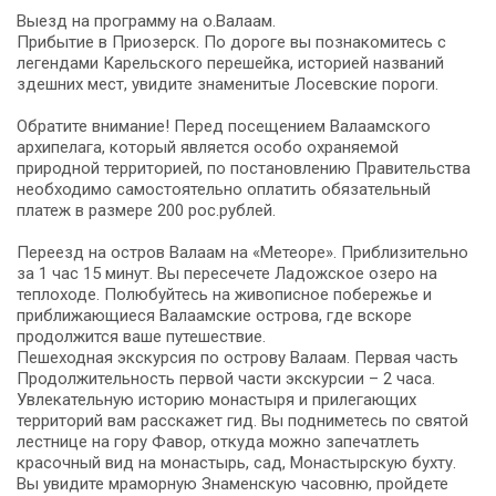
Выезд на программу на о.Валаам.
Прибытие в Приозерск. По дороге вы познакомитесь с
легендами Карельского перешейка, историей названий
здешних мест, увидите знаменитые Лосевские пороги.
Обратите внимание! Перед посещением Валаамского
архипелага, который является особо охраняемой
природной территорией, по постановлению Правительства
необходимо самостоятельно оплатить обязательный
платеж в размере 200 рос.рублей.
Переезд на остров Валаам на «Метеоре». Приблизительно
за 1 час 15 минут. Вы пересечете Ладожское озеро на
теплоходе. Полюбуйтесь на живописное побережье и
приближающиеся Валаамские острова, где вскоре
продолжится ваше путешествие.
Пешеходная экскурсия по острову Валаам. Первая часть
Продолжительность первой части экскурсии – 2 часа.
Увлекательную историю монастыря и прилегающих
территорий вам расскажет гид. Вы подниметесь по святой
лестнице на гору Фавор, откуда можно запечатлеть
красочный вид на монастырь, сад, Монастырскую бухту.
Вы увидите мраморную Знаменскую часовню, пройдете