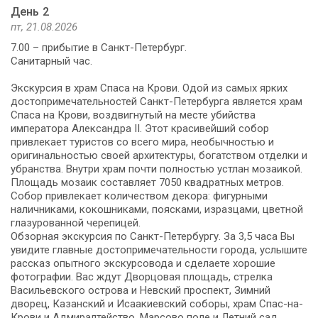
День 2
пт, 21.08.2026
7.00 – прибытие в Санкт-Петербург.
Санитарный час.
Экскурсия в храм Спаса на Крови. Одой из самых ярких
достопримечательностей Санкт-Петербурга является храм
Спаса на Крови, воздвигнутый на месте убийства
императора Александра II. Этот красивейший собор
привлекает туристов со всего мира, необычностью и
оригинальностью своей архитектуры, богатством отделки и
убранства. Внутри храм почти полностью устлан мозаикой.
Площадь мозаик составляет 7050 квадратных метров.
Собор привлекает количеством декора: фигурными
наличниками, кокошниками, поясками, изразцами, цветной
глазурованной черепицей.
Обзорная экскурсия по Санкт-Петербургу. За 3,5 часа Вы
увидите главные достопримечательности города, услышите
рассказ опытного экскурсовода и сделаете хорошие
фотографии. Вас ждут Дворцовая площадь, стрелка
Васильевского острова и Невский проспект, Зимний
дворец, Казанский и Исаакиевский соборы, храм Спас-на-
Крови и Адмиралтейство, Марсово поле и Летний сад,