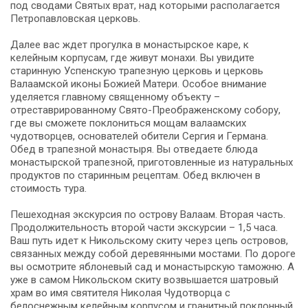
под сводами Святых врат, над которыми располагается
Петропавловская церковь.
Далее вас ждет прогулка в монастырское каре, к
келейным корпусам, где живут монахи. Вы увидите
старинную Успенскую трапезную церковь и церковь
Валаамской иконы Божией Матери. Особое внимание
уделяется главному священному объекту –
отреставрированному Свято-Преображенскому собору,
где вы сможете поклониться мощам валаамских
чудотворцев, основателей обители Сергия и Германа.
Обед в трапезной монастыря. Вы отведаете блюда
монастырской трапезной, приготовленные из натуральных
продуктов по старинным рецептам. Обед включен в
стоимость тура.
Пешеходная экскурсия по острову Валаам. Вторая часть.
Продолжительность второй части экскурсии – 1,5 часа.
Ваш путь идет к Никольскому скиту через цепь островов,
связанных между собой деревянными мостами. По дороге
вы осмотрите яблоневый сад и монастырскую таможню. А
уже в самом Никольском скиту возвышается шатровый
храм во имя святителя Николая Чудотворца с
белоснежным келейным корпусом и гранитный поклонный