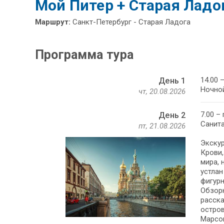
Мой Питер + Старая Лад
Маршрут:
Санкт-Петербург - Старая Ладога
Программа тура
14.00 
День 1
Ночной
чт, 20.08.2026
7.00 –
День 2
Санита
пт, 21.08.2026
Экскур
Крови,
мира, 
устлан
фигурн
Обзорн
расска
остров
Марсов