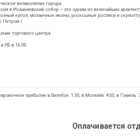
ческое великолепие города.
сия в Исаакиевский собор – это одним из величайших архитект
озный купол, мозаичные иконы, роскошные росписи и скульптур
с Петром I.
ние торгового центра.
в РБ в 16.00.
ировочное прибытие в Витебск: 1.30, в Могилёв: 4.00, в Гомель: 7
Оплачивается от