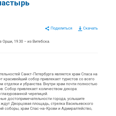
настырь
Скачать
з Орши, 19.30 – из Витебска.
тельностей Санкт-Петербурга является храм Спаса на
от красивейший собор привлекает туристов со всего
м отделки и убранства. Внутри храм почти полностью
в. Собор привлекает количеством декора:
 глазурованной черепицей.
авные достопримечательности города, услышите
с ждут Дворцовая площадь, стрелка Васильевского
ий соборы, храм Спас-на-Крови и Адмиралтейство,