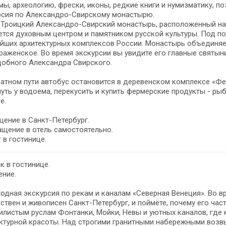
ы, археологию, фрески, иконы, редкие книги и нумизматику, по
рсия по Александро-Свирскому монастырю.
Троицкий Александро-Свирский монастырь, расположенный на 
ется духовным центром и памятником русской культуры. Под по
йших архитектурных комплексов России. Монастырь объединяе
аженское. Во время экскурсии вы увидите его главные святын
добного Александра Свирского.
атном пути автобус остановится в деревенском комплексе «Фе
уть у водоема, перекусить и купить фермерские продукты - рыб
е.
ение в Санкт-Петербург.
щение в отель самостоятельно.
 в гостинице.
к в гостинице.
ение.
одная экскурсия по рекам и каналам «Северная Венеция». Во в
ствен и живописен Санкт-Петербург, и поймёте, почему его ча
илистым руслам Фонтанки, Мойки, Невы и уютных каналов, где
ектурной красоты. Над строгими гранитными набережными воз