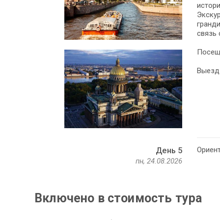
истори
Экскур
гранди
связь 
Посеще
Выезд 
Ориент
День 5
пн, 24.08.2026
Включено в стоимость тура