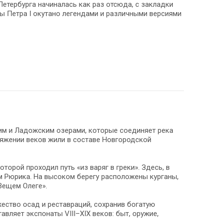
етербурга начиналась как раз отсюда, с закладки
ы Петра I окутано легендами и различными версиями
им и Ладожским озерами, которые соединяет река
тяжении веков жили в составе Новгородской
орой проходил путь «из варяг в греки». Здесь, в
м Рюрика. На высоком берегу расположены курганы,
Вещем Олеге».
ство осад и реставраций, сохранив богатую
вляет экспонаты VIII–XIX веков: быт, оружие,