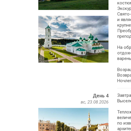
костюм
Экску
Свято-
и явля
крупне
Преобр
препо
На обр
отдохн
варень
Возращ
Возвра
Ночлег
Завтра
День 4
Высел
вс, 23.08.2026
Теплох
величе
по изв
архит