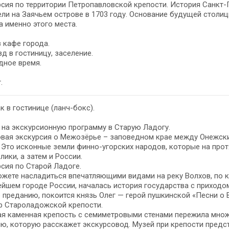
сия по территории Петропавловской крепости. История Санкт-П
ли на Заячьем острове в 1703 году. Основание будущей столиц
 именно этого места.
 кафе города.
д в гостиницу, заселение.
дное время.
.
к в гостинице (ланч-бокс).
на экскурсионную программу в Старую Ладогу.
овая экскурсия о Межозёрье – заповедном крае между Онежск
 Это исконные земли финно-угорских народов, которые на про
лики, а затем и России.
сия по Старой Ладоге.
жете насладиться впечатляющими видами на реку Волхов, по кот
йшем городе России, началась история государства с приходо
о преданию, покоится князь Олег — герой пушкинской «Песни о 
р Староладожской крепости.
 каменная крепость с семиметровыми стенами пережила множе
ю, которую расскажет экскурсовод. Музей при крепости предста