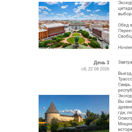
Экскур
цитаде
выбора
Обед в
Переез
Свобо
Ночлег
Завтра
День 3
сб, 22.08.2026
Выезд 
Трасс
Свирь.
респуб
Экскур
Вы смо
древне
где, п
Осмот
Мощная
истори