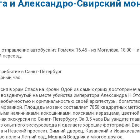
ога и Александро-Свирский мо
– отправление автобуса из Гомеля, 16.45 - из Могилёва, 18.00 – и
 переезд.
 прибытие в Санкт-Петербург.
рный час.
сия в храм Спаса на Крови. Одой из самых ярких достопримеча
 воздвигнутый на месте убийства императора Александра II. Эт
необычностью и оригинальностью своей архитектуры, богатство
 мозаикой. Площадь мозаик составляет 7050 квадратных метро
ыми наличниками, кокошниками, поясками, изразцами, цветной
ая экскурсия по Санкт-Петербургу. За 3,5 часа Вы увидите гл
з опытного экскурсовода и сделаете хорошие фотографии. Ва
а и Невский проспект, Зимний дворец, Казанский и Исаакиевск
о поле и Летний сад, Медный Всадник и многое другое.