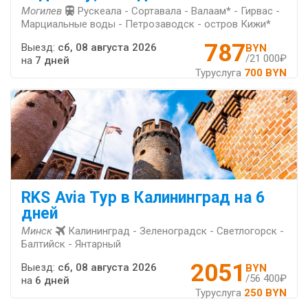
Могилев
Рускеала - Сортавала - Валаам* - Гирвас -
Марциальные воды - Петрозаводск - остров Кижи*
787
Выезд:
сб, 08 августа 2026
BYN
/21 000₽
на
7 дней
Туруслуга
700 BYN
RKS Avia Тур в Калининград на 6
дней
Минск
Калининград - Зеленоградск - Светлогорск -
Балтийск - Янтарный
2051
Выезд:
сб, 08 августа 2026
BYN
/56 400₽
на
6 дней
Туруслуга
250 BYN