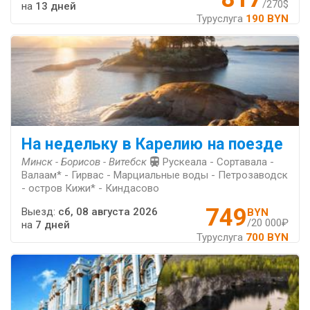
/270$
на
13 дней
Туруслуга
190 BYN
На недельку в Карелию на поезде
Минск - Борисов - Витебск
Рускеала - Сортавала -
Валаам* - Гирвас - Марциальные воды - Петрозаводск
- остров Кижи* - Киндасово
749
Выезд:
сб, 08 августа 2026
BYN
/20 000₽
на
7 дней
Туруслуга
700 BYN