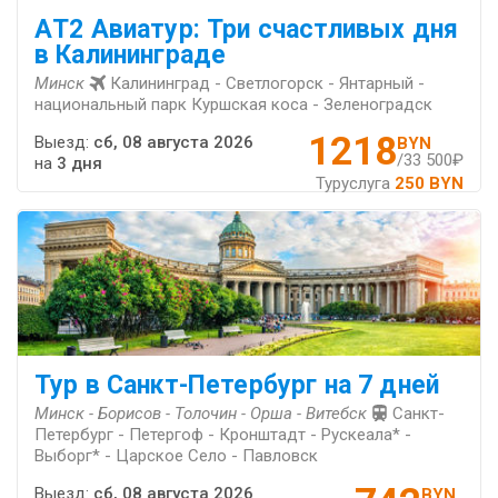
АT2 Авиатур: Три счастливых дня
в Калининграде
Минск
Калининград - Светлогорск - Янтарный -
национальный парк Куршская коса - Зеленоградск
1218
Выезд:
сб, 08 августа 2026
BYN
/33 500₽
на
3 дня
Туруслуга
250 BYN
Тур в Санкт-Петербург на 7 дней
Минск - Борисов - Толочин - Орша - Витебск
Санкт-
Петербург - Петергоф - Кронштадт - Рускеала* -
Выборг* - Царское Село - Павловск
Выезд:
сб, 08 августа 2026
BYN