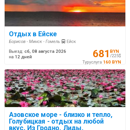
Отдых в Ейске
Борисов - Минск - Гомель
Ейск
681
Выезд:
сб, 08 августа 2026
BYN
/225$
на
12 дней
Туруслуга
160 BYN
Азовское море - близко и тепло,
Голубицкая - отдых на любой
вкус. Из Гродно, Лиды,