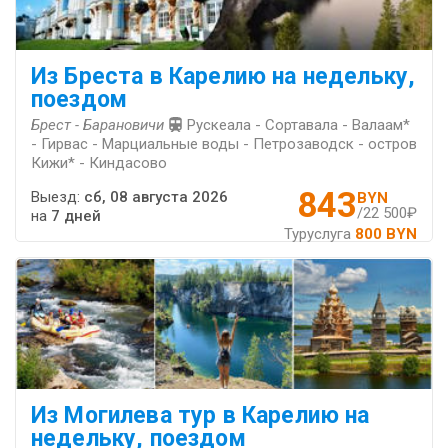
Из Бреста в Карелию на недельку,
поездом
Брест - Барановичи
Рускеала - Сортавала - Валаам*
- Гирвас - Марциальные воды - Петрозаводск - остров
Кижи* - Киндасово
843
Выезд:
сб, 08 августа 2026
BYN
/22 500₽
на
7 дней
Туруслуга
800 BYN
Из Могилева тур в Карелию на
недельку, поездом