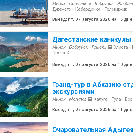
Минск - Осиповичи - Бобруйск - Жлобин
Джемете - Кабардинка - Геленджик
Выезд:
пт, 07 августа 2026
на
15 дне
Дагестанские каникулы
Минск - Бобруйск - Гомель
Элиста -
Грозный
Выезд:
пт, 07 августа 2026
на
10 дне
Гранд-тур в Абхазию от
экскурсиями
Минск - Могилев
Калуга - Тула - Во
Выезд:
пт, 07 августа 2026
на
11 дне
Очаровательная Адыгея