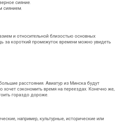
верное сияние.
м сиянием.
разием и относительной близостью основных
едь за короткий промежуток времени можно увидеть
ольшие расстояния. Авиатур из Минска будут
но хочет сэкономить время на переездах. Конечно же,
тоить гораздо дороже.
еские, например, культурные, исторические или