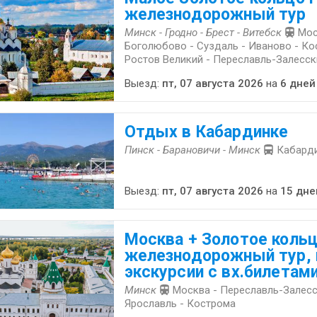
железнодорожный тур
Минск - Гродно - Брест - Витебск
Мос
Боголюбово - Суздаль - Иваново - Ко
Ростов Великий - Переславль-Залесск
Выезд:
пт, 07 августа 2026
на
6 дней
Отдых в Кабардинке
Пинск - Барановичи - Минск
Кабард
Выезд:
пт, 07 августа 2026
на
15 дне
Москва + Золотое кольц
железнодорожный тур,
экскурсии с вх.билетам
Минск
Москва - Переславль-Залесс
Ярославль - Кострома