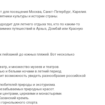
 для посещения Москва, Санкт-Петербург, Карелия.
ятники культуры и истории страны.
ходит для летнего отдыха тех, кто по каким-то
зимних путешествий в Архыз, Домбай или Красную
их пейзажей до южных пляжей. Вот несколько
атр, и множество музеев и театров.
тью и белыми ночами в летний период.
вит возможность увидеть разнообразие российской
 любителей природы и экотуризма.
 незабываемых природных красот.
и центрами, церквями и монастырями.
Казанский кремль.
я горнолыжного спорта.