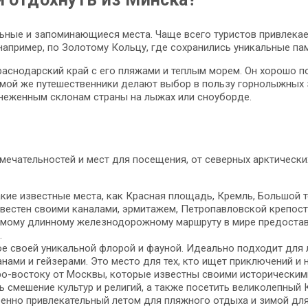
ьные и запоминающиеся места. Чаще всего туристов привлекает
например, по Золотому Кольцу, где сохранились уникальные пам
аснодарский край с его пляжами и теплым морем. Он хорошо под
имой же путешественники делают выбор в пользу горнолыжных 
снеженным склонам страны на лыжах или сноуборде.
мечательностей и мест для посещения, от северных арктическ
кие известные места, как Красная площадь, Кремль, Большой те
известен своими каналами, эрмитажем, Петропавловской крепос
самому длинному железнодорожному маршруту в мире предоста
.
ное своей уникальной флорой и фауной. Идеально подходит для
анами и гейзерами. Это место для тех, кто ищет приключений и
ро-востоку от Москвы, которые известны своими историческим
ь смешение культур и религий, а также посетить великолепный 
бенно привлекательный летом для пляжного отдыха и зимой дл