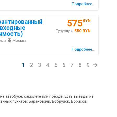
Подробнее...
575
рантированный
BYN
(входные
Туруслуга
550 BYN
имость)
мель
Москва
Подробнее...
1
2
3
4
5
6
7
8
9
на автобусе, самолете или поезде. Есть выезды из
енных пунктов: Барановичи, Бобруйск, Борисов,