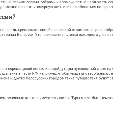
вестный своими лесами, озёрами и возможностью наблюдать се
 где можно испытать полярную ночь или полюбоваться полярны
ссии?
ую очередь привлекают своей невысокой стоимостью, разнооб
от границ Беларуси. Это прекрасные путевки выходного дня, в
ных перемещений ночью и подойдут для путешествий даже на б
отдаленные части РФ, например, чтобы увидеть озеро Байкал, 
нска и других белорусских городов такие путешествия будут с
м основных достопримечательностей. Туры могут быть тематич