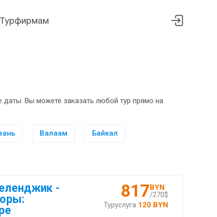
Турфирмам
 даты. Вы можете заказать любой тур прямо на
зань
Валаам
Байкал
817
Геленджик -
BYN
/270$
горы:
Туруслуга
120 BYN
ре