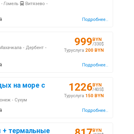
 - Гомель
Витязево -
й
Подробнее...
999
BYN
/330$
 Махачкала - Дербент -
Туруслуга
200 BYN
й
Подробнее...
1226
дых на море с
BYN
/405$
Туруслуга
150 BYN
ронеж - Сухум
й
Подробнее...
817
 + термальные
BYN