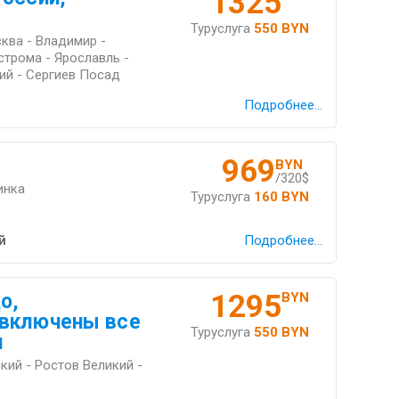
1325
Туруслуга
550 BYN
ква - Владимир -
строма - Ярославль -
ий - Сергиев Посад
Подробнее...
969
BYN
/320$
инка
Туруслуга
160 BYN
й
Подробнее...
1295
о,
BYN
 включены все
Туруслуга
550 BYN
и
кий - Ростов Великий -