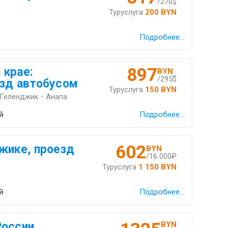
/270$
Туруслуга
200 BYN
Подробнее...
897
 крае:
BYN
/295$
езд автобусом
Туруслуга
150 BYN
Геленджик - Анапа
й
Подробнее...
602
жике, проезд
BYN
/16 000₽
Туруслуга
1 150 BYN
й
Подробнее...
оссии,
BYN