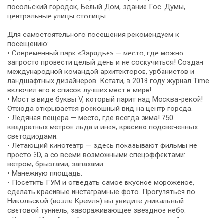
посольский городок, Белый Дом, здание Гос. Думы,
центральные улицы столицы.
Для самостоятельного посещения рекомендуем к
посещению:
• Современный парк «Зарядье» — место, где можно
запросто провести целый день и не соскучиться! Создан
международной командой архитекторов, урбанистов и
ландшафтных дизайнеров. Кстати, в 2018 году журнал Time
включил его в список лучших мест в мире!
• Мост в виде буквы V, который парит над Москва-рекой!
Отсюда открывается роскошный вид на центр города.
• Ледяная пещера — место, где всегда зима! 750
квадратных метров льда и инея, красиво подсвеченных
светодиодами.
• Летающий кинотеатр — здесь показывают фильмы не
просто 3D, а со всеми возможными спецэффектами:
ветром, брызгами, запахами.
• Манежную площадь.
• Посетить ГУМ и отведать самое вкусное мороженое,
сделать красивые инстаграмные фото. Прогуляться по
Никольской (возле Кремля) вы увидите уникальный
световой туннель, завораживающее звездное небо.