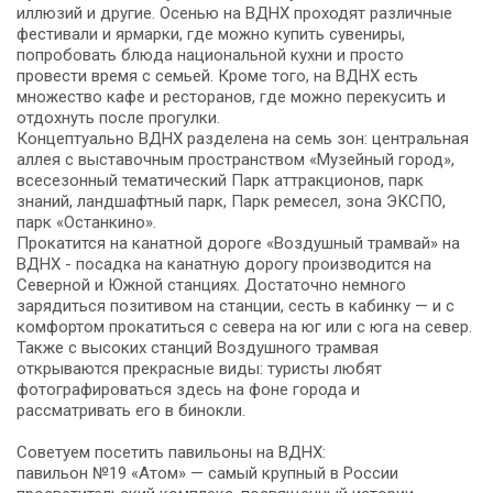
иллюзий и другие. Осенью на ВДНХ проходят различные
фестивали и ярмарки, где можно купить сувениры,
попробовать блюда национальной кухни и просто
провести время с семьей. Кроме того, на ВДНХ есть
множество кафе и ресторанов, где можно перекусить и
отдохнуть после прогулки.
Концептуально ВДНХ разделена на семь зон: центральная
аллея с выставочным пространством «Музейный город»,
всесезонный тематический Парк аттракционов, парк
знаний, ландшафтный парк, Парк ремесел, зона ЭКСПО,
парк «Останкино».
Прокатится на канатной дороге «Воздушный трамвай» на
ВДНХ - посадка на канатную дорогу производится на
Северной и Южной станциях. Достаточно немного
зарядиться позитивом на станции, сесть в кабинку — и с
комфортом прокатиться с севера на юг или с юга на север.
Также с высоких станций Воздушного трамвая
открываются прекрасные виды: туристы любят
фотографироваться здесь на фоне города и
рассматривать его в бинокли.
Советуем посетить павильоны на ВДНХ:
павильон №19 «Атом» — самый крупный в России