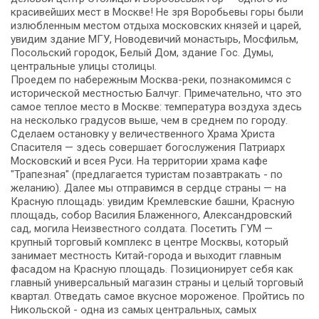
красивейших мест в Москве! Не зря Воробьевы горы были
излюбленным местом отдыха московских князей и царей,
увидим здание МГУ, Новодевичий монастырь, Мосфильм,
Посольский городок, Белый Дом, здание Гос. Думы,
центральные улицы столицы.
Проедем по набережным Москва-реки, познакомимся с
исторической местностью Балчуг. Примечательно, что это
самое теплое место в Москве: температура воздуха здесь
на несколько градусов выше, чем в среднем по городу.
Сделаем остановку у величественного Храма Христа
Спасителя — здесь совершает богослужения Патриарх
Московский и всея Руси. На территории храма кафе
"Трапезная" (предлагается туристам позавтракать - по
желанию). Далее мы отправимся в сердце страны — на
Красную площадь: увидим Кремлевские башни, Красную
площадь, собор Василия Блаженного, Александровский
сад, могила Неизвестного солдата. Посетить ГУМ —
крупный торговый комплекс в центре Москвы, который
занимает местность Китай-города и выходит главным
фасадом на Красную площадь. Позиционирует себя как
главный универсальный магазин страны и целый торговый
квартал. Отведать самое вкусное мороженое. Пройтись по
Никольской - одна из самых центральных, самых