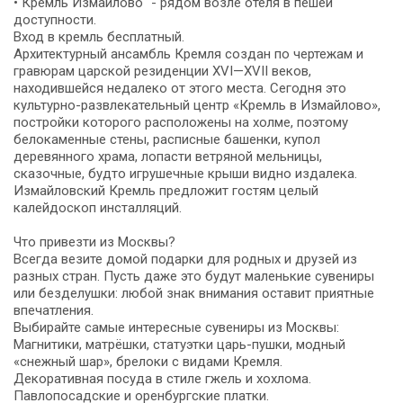
• Кремль Измайлово" - рядом возле отеля в пешей
доступности.
Вход в кремль бесплатный.
Архитектурный ансамбль Кремля создан по чертежам и
гравюрам царской резиденции XVI—XVII веков,
находившейся недалеко от этого места. Сегодня это
культурно-развлекательный центр «Кремль в Измайлово»,
постройки которого расположены на холме, поэтому
белокаменные стены, расписные башенки, купол
деревянного храма, лопасти ветряной мельницы,
сказочные, будто игрушечные крыши видно издалека.
Измайловский Кремль предложит гостям целый
калейдоскоп инсталляций.
Что привезти из Москвы?
Всегда везите домой подарки для родных и друзей из
разных стран. Пусть даже это будут маленькие сувениры
или безделушки: любой знак внимания оставит приятные
впечатления.
Выбирайте самые интересные сувениры из Москвы:
Магнитики, матрёшки, статуэтки царь-пушки, модный
«снежный шар», брелоки с видами Кремля.
Декоративная посуда в стиле гжель и хохлома.
Павлопосадские и оренбургские платки.