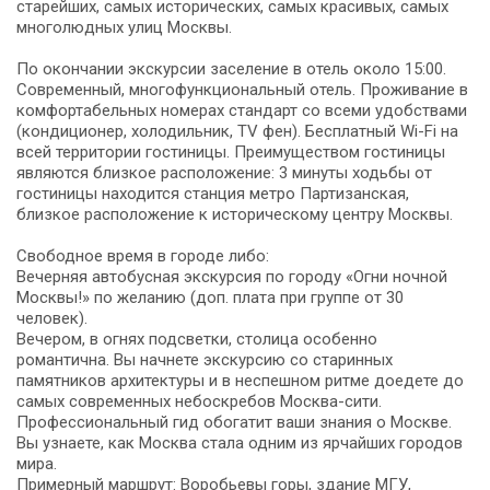
старейших, самых исторических, самых красивых, самых
многолюдных улиц Москвы.
По окончании экскурсии заселение в отель около 15:00.
Современный, многофункциональный отель. Проживание в
комфортабельных номерах стандарт со всеми удобствами
(кондиционер, холодильник, TV фен). Бесплатный Wi-Fi на
всей территории гостиницы. Преимуществом гостиницы
являются близкое расположение: 3 минуты ходьбы от
гостиницы находится станция метро Партизанская,
близкое расположение к историческому центру Москвы.
Свободное время в городе либо:
Вечерняя автобусная экскурсия по городу «Огни ночной
Москвы!» по желанию (доп. плата при группе от 30
человек).
Вечером, в огнях подсветки, столица особенно
романтична. Вы начнете экскурсию со старинных
памятников архитектуры и в неспешном ритме доедете до
самых современных небоскребов Москва-сити.
Профессиональный гид обогатит ваши знания о Москве.
Вы узнаете, как Москва стала одним из ярчайших городов
мира.
Примерный маршрут: Воробьевы горы, здание МГУ,