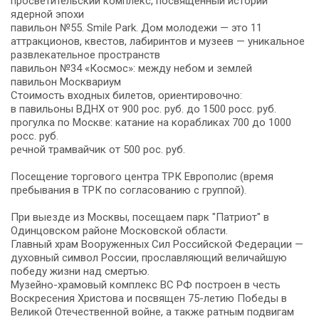
просветительский комплекс, посвященный истории
ядерной эпохи
павильон №55. Smile Park. Дом молодежи — это 11
аттракционов, квестов, лабиринтов и музеев — уникальное
развлекательное пространств
павильон №34 «Космос»: между небом и землей
павильон Москвариум
Стоимость входных билетов, ориентировочно:
в павильоны ВДНХ от 900 рос. руб. до 1500 росс. руб.
прогулка по Москве: катание на корабликах 700 до 1000
росс. руб.
речной трамвайчик от 500 рос. руб.
Посещение торгового центра ТРК Европолис (время
пребывания в ТРК по согласованию с группой).
При выезде из Москвы, посещаем парк "Патриот" в
Одинцовском районе Московской области.
Главный храм Вооруженных Сил Российской Федерации —
духовный символ России, прославляющий величайшую
победу жизни над смертью.
Музейно-храмовый комплекс ВС РФ построен в честь
Воскресения Христова и посвящен 75-летию Победы в
Великой Отечественной войне, а также ратным подвигам