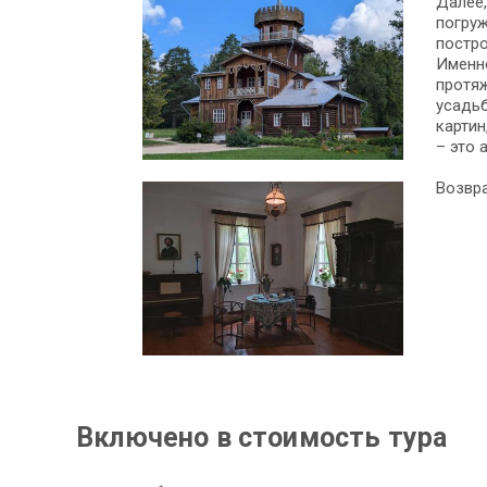
Далее,
погруж
постро
Именно
протяж
усадьб
картин
– это 
Возвр
Включено в стоимость тура