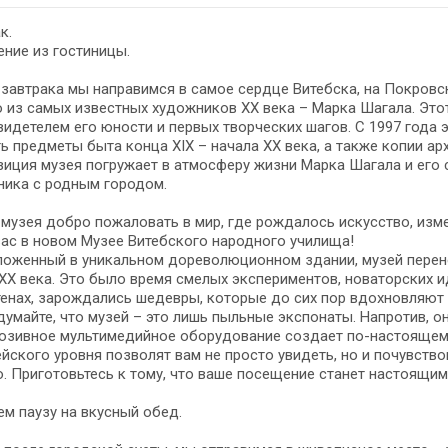
к.
ние из гостиницы.
завтрака мы направимся в самое сердце Витебска, на Покровск
 из самых известных художников XX века – Марка Шагала. Этот
видетелем его юности и первых творческих шагов. С 1997 года э
ь предметы быта конца XIX – начала XX века, а также копии а
иция музея погружает в атмосферу жизни Марка Шагала и его 
ника с родным городом.
музея добро пожаловать в мир, где рождалось искусство, изм
ас в новом Музее Витебского народного училища!
оженный в уникальном дореволюционном здании, музей перене
XX века. Это было время смелых экспериментов, новаторских и
тенах, зарождались шедевры, которые до сих пор вдохновляют
думайте, что музей – это лишь пыльные экспонаты. Напротив, 
юзивное мультимедийное оборудование создает по-настоящем
йского уровня позволят вам не просто увидеть, но и почувствов
. Приготовьтесь к тому, что ваше посещение станет настоящим
м паузу на вкусный обед.