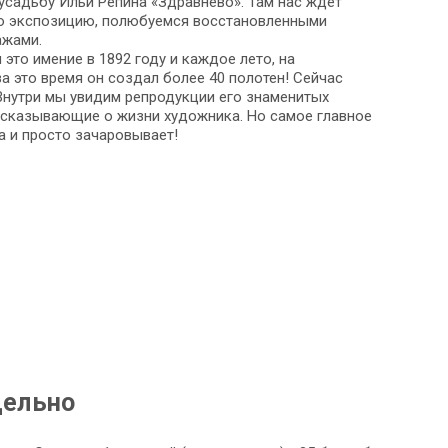
усадьбу Ильи Репина «Здравнёво». Там нас ждет
ую экспозицию, полюбуемся восстановленными
ажами.
это имение в 1892 году и каждое лето, на
а это время он создал более 40 полотен! Сейчас
Внутри мы увидим репродукции его знаменитых
ассказывающие о жизни художника. Но самое главное
а и просто зачаровывает!
дельно