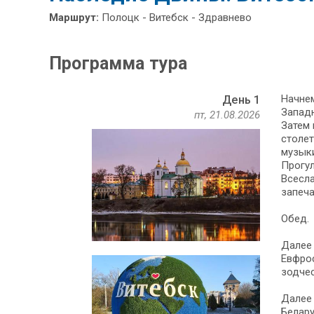
Маршрут:
Полоцк - Витебск - Здравнево
Программа тура
Начнем
День 1
Западн
пт, 21.08.2026
Затем 
столет
музык
Прогул
Всесла
запеча
Обед.
Далее
Евфрос
зодчес
Далее 
Белару