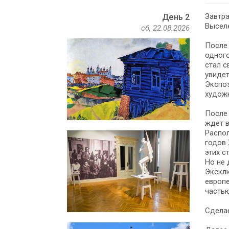
Завтра
День 2
Выселе
сб, 22.08.2026
После 
одного
стал с
увидет
Экспоз
худож
После 
ждет в
Распол
годов 
этих с
Но не 
Экскл
европе
частью
Сделае