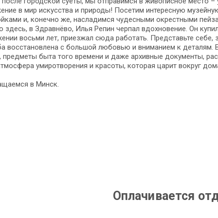
 после городской суеты, мы отправимся в живописное место – 
ение в мир искусства и природы! Посетим интересную музейн
йками и, конечно же, насладимся чудесными окрестными пейз
 здесь, в Здравнёво, Илья Репин черпал вдохновение. Он купил 
ении восьми лет, приезжал сюда работать. Представьте себе, з
а восстановлена с большой любовью и вниманием к деталям. 
, предметы быта того времени и даже архивные документы, р
атмосфера умиротворения и красоты, которая царит вокруг дом
ащаемся в Минск.
Оплачивается от