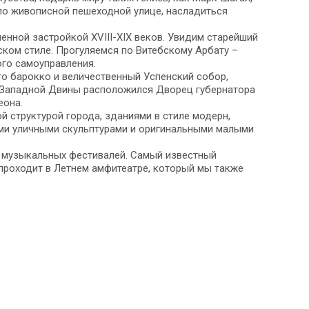
о живописной пешеходной улице, насладиться
енной застройкой XVIII-XIX веков. Увидим старейший
ском стиле. Прогуляемся по Витебскому Арбату –
го самоуправления.
о барокко и величественный Успенский собор,
у Западной Двины расположился Дворец губернатора
еона.
 структурой города, зданиями в стиле модерн,
ми уличными скульптурами и оригинальными малыми
ца музыкальных фестивалей. Самый известный
роходит в Летнем амфитеатре, который мы также