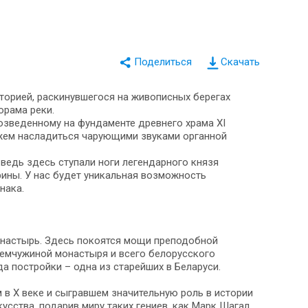
Скачать
торией, раскинувшегося на живописных берегах
орама реки.
возведенному на фундаменте древнего храма XI
ожем насладиться чарующими звуками органной
ведь здесь ступали ноги легендарного князя
ины. У нас будет уникальная возможность
нака.
настырь. Здесь покоятся мощи преподобной
Жемчужиной монастыря и всего белорусского
а постройки – одна из старейших в Беларуси.
 в X веке и сыгравшем значительную роль в истории
усства, подарив миру таких гениев, как Марк Шагал,