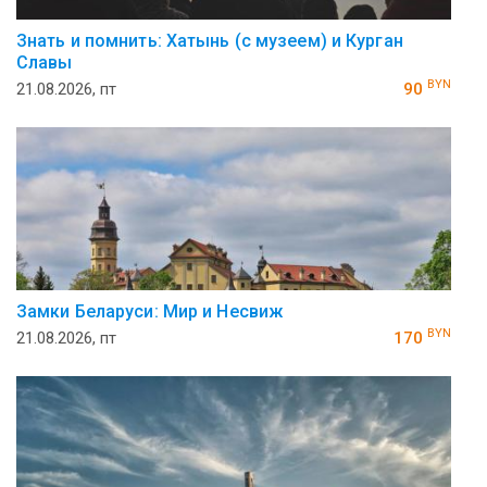
Знать и помнить: Хатынь (с музеем) и Курган
Славы
BYN
21.08.2026, пт
90
Замки Беларуси: Мир и Несвиж
BYN
21.08.2026, пт
170