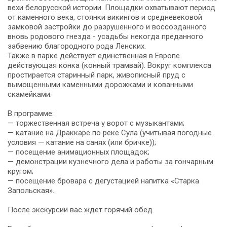
вехи белорусской истории. Площадки охватывают период
от каменного века, стоянки викингов и средневековой
замковой застройки до разрушенного и воссозданного
вновь родового гнезда - усадьбы некогда преданного
забвению благородного рода Ленских.
Также в парке действует единственная в Европе
действующая конка (конный трамвай). Вокруг комплекса
простирается старинный парк, живописный пруд с
вымощенными каменными дорожками и кованными
скамейками.
В программе:
— торжественная встреча у ворот с музыкантами;
— катание на Драккаре по реке Сула (учитывая погодные
условия — катание на санях (или бричке));
— посещение анимационных площадок;
— демонстрации кузнечного дела и работы за гончарным
кругом;
— посещение бровара с дегустацией напитка «Старка
Запольская».
После экскурсии вас ждет горячий обед.