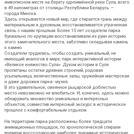
живописном месте на берегу одноимённой реки Сула, всего
в 49 километрах от столицы Республики Беларусь —
города Минска.
Здесь открывается новый мир, где стирается грань между
материальным и духовным, восстанавливается утраченная
связь с нашим прошлым. Более 15 лет создатели парка
буквально по крупицам восстанавливали из руин историю
этого замечательного места, заботливо складывая камень
к камню.
Создатели трудились, чтобы создать уникальный, не
имеющий аналогов в мире, парк интерактивной истории
«Великое княжество Сула». Духом истории в Суле
пропитаны остатки древних строений, родовая
усыпальница, величественные залы, оружейная мастерская
и даже дорожки парка- музея.
В это удивительное, овеянное рыцарской доблестью
место невозможно не влюбиться. И, конечно, здесь можно
обнаружить множество уникальных и интересных
объектов, совместив интересный экскурс в историческое
прошлое с комфортабельным отдыхом.
На территории парка расположены более тридцати
анимационных площадок, по хронологической спирали
времени воссоздающие наиболее значимые исторические